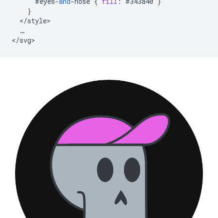
#eyes
-
and
-
nose
{
fill
:
#343a40
}
}
<
/
style
…
<
/
svg