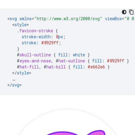
<
svg
xmlns
=
"http://www.w3.org/2000/svg"
viewBox
=
"0 0
<
style
.
favicon-stroke
{
stroke-width
:
8
px
;
stroke
:
#8929ff
;
}
#
skull-outline
{
fill
:
white
}
#
eyes-and-nose
,
#
hat-outline
{
fill
:
#8929ff
}
#
hat-fill
,
#
hat-bill
{
fill
:
#e662e6
}
<
/
style
…
<
/
svg