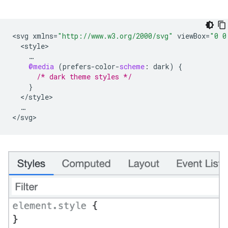
<
svg
xmlns
=
"http://www.w3.org/2000/svg"
viewBox
=
"0 0
<
style
…
@media
(
prefers
-
color
-
scheme
:
dark
)
{
/* dark theme styles */
}
<
/
style
…
<
/
svg