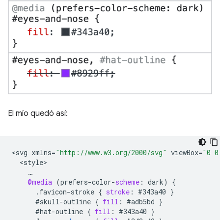
El mío quedó así:
<
svg
xmlns
=
"http://www.w3.org/2000/svg"
viewBox
=
"0 0
<
style
…
@media
(
prefers
-
color
-
scheme
:
dark
)
{
.
favicon
-
stroke
{
stroke
:
#343a40
}
#skull
-
outline
{
fill
:
#adb5bd
}
#hat
-
outline
{
fill
:
#343a40
}