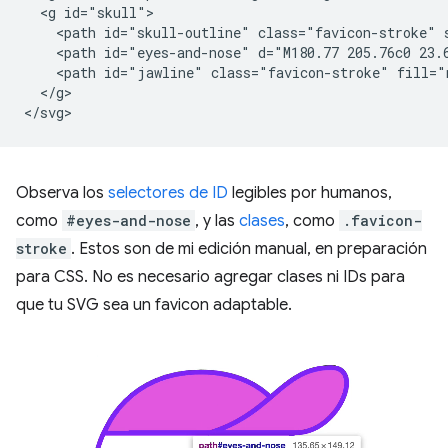
  <g id="skull">

    <path id="skull-outline" class="favicon-stroke" 
    <path id="eyes-and-nose" d="M180.77 205.76c0 23.6
    <path id="jawline" class="favicon-stroke" fill="
  </g>

Observa los
selectores de ID
legibles por humanos,
como
#eyes-and-nose
, y las
clases
, como
.favicon-
stroke
. Estos son de mi edición manual, en preparación
para CSS. No es necesario agregar clases ni IDs para
que tu SVG sea un favicon adaptable.