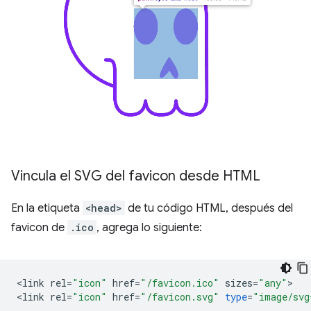
Vincula el SVG del favicon desde HTML
En la etiqueta
<head>
de tu código HTML, después del
favicon de
.ico
, agrega lo siguiente:
<
link
rel
=
"icon"
href
=
"/favicon.ico"
sizes
=
"any"
>

<
link
rel
=
"icon"
href
=
"/favicon.svg"
type
=
"image/svg