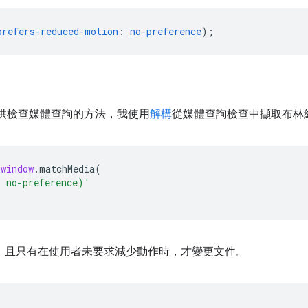
prefers-reduced-motion
:
no-preference
)
;
瀏覽器提供檢查媒體查詢的方法，我使用
解構
從媒體查詢檢查中擷取布林
window
.
matchMedia
(
: no-preference)'
，且只有在使用者未要求減少動作時，才變更文件。