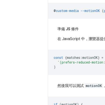
@
custom-media
--motionOK
(
準備 JS 條件
在 JavaScript 中，
const
{
matches
:
motionOK
}
=
'(prefers-reduced-motion
)
然後我可以測試
motionOK
if
(
motionOK
)
{