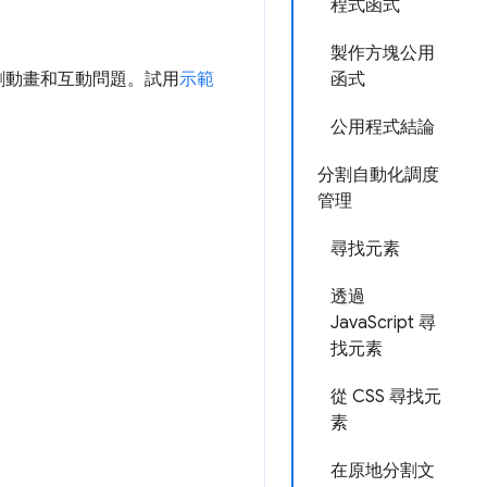
程式函式
製作方塊公用
割動畫和互動問題。試用
示範
函式
公用程式結論
分割自動化調度
管理
尋找元素
透過
JavaScript 尋
找元素
從 CSS 尋找元
素
在原地分割文