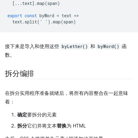
[...
text
].
map
(
span
)
export
const
byWord
=
text
=
text
.
split
(
' '
).
map
(
span
)
接下来是导入和使用这些
byLetter()
和
byWord()
函
数。
拆分编排
在拆分实用程序准备就绪后，将所有内容整合在一起意味
着：
确定
要拆分的元素
拆分
它们并将文本
替换
为 HTML