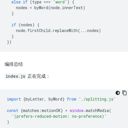
else
if
(
type
===
'word'
)
{
nodes
=
byWord
(
node
.
innerText
)
}
if
(
nodes
)
{
node
.
firstChild
.
replaceWith
(...
nodes
)
}
})
编排总结
index.js
正在完成：
import
{
byLetter
,
byWord
}
from
'./splitting.js'
const
{
matches
:
motionOK
}
=
window
.
matchMedia
(
'(prefers-reduced-motion: no-preference)'
)