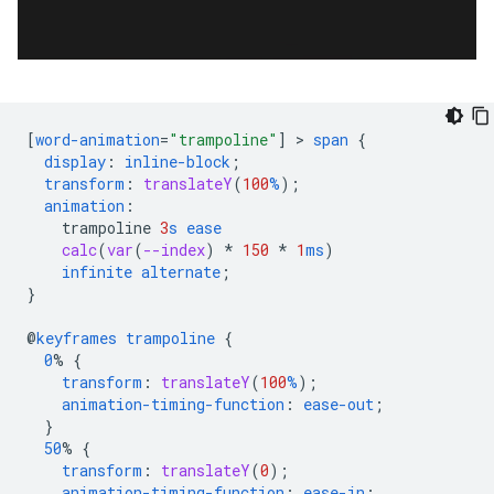
[
word-animation
=
"trampoline"
]
 > 
span
{
display
:
inline-block
;
transform
:
translateY
(
100
%
);
animation
:
trampoline
3
s
ease
calc
(
var
(
--index
)
*
150
*
1
ms
)
infinite
alternate
;
}
@
keyframes
trampoline
{
0
%
{
transform
:
translateY
(
100
%
);
animation-timing-function
:
ease-out
;
}
50
%
{
transform
:
translateY
(
0
);
animation-timing-function
:
ease-in
;