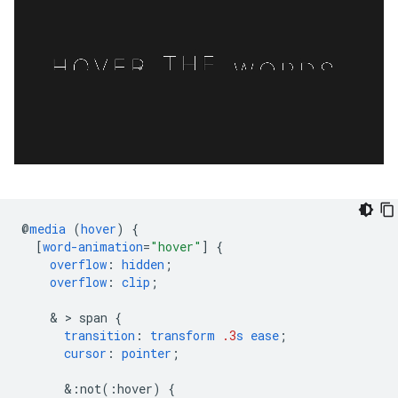
@
media
(
hover
)
{
[
word-animation
=
"hover"
]
{
overflow
:
hidden
;
overflow
:
clip
;
    & > 
span
{
transition
:
transform
.3
s
ease
;
cursor
:
pointer
;
&
:not(:hover)
{