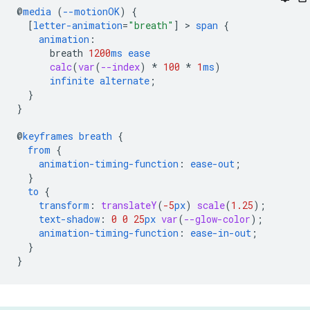
@
media
(
--motionOK
)
{
[
letter-animation
=
"breath"
]
 > 
span
{
animation
:
breath
1200
ms
ease
calc
(
var
(
--index
)
*
100
*
1
ms
)
infinite
alternate
;
}
}
@
keyframes
breath
{
from
{
animation-timing-function
:
ease-out
;
}
to
{
transform
:
translateY
(
-5
px
)
scale
(
1.25
);
text-shadow
:
0
0
25
px
var
(
--glow-color
);
animation-timing-function
:
ease-in-out
;
}
}