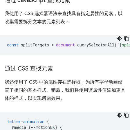
通过 Java
Script 查找元素
我使用了 CSS 选择器语法来查找具有指定属性的元素，以
收集需要拆分文本的元素列表：
const
splitTargets
=
document
.
querySelectorAll
(
'[spl
通过 CSS 查找元素
我还使用了 CSS 中的属性存在选择器，为所有字母动画设
置了相同的基本样式。稍后，我们将使用该属性值添加更具
体的样式，以实现所需效果。
letter-animation
{
@media
(--motionOK)
{