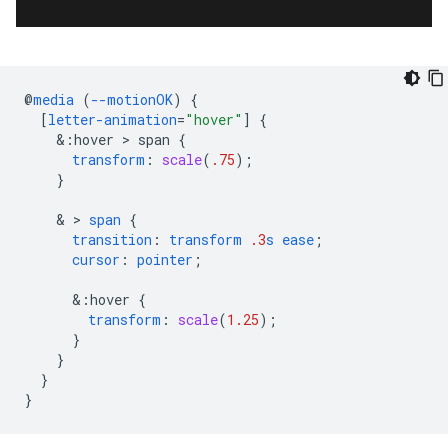
@
media
(
--motionOK
)
{
[
letter-animation
=
"hover"
]
{
&
:hover
 > 
span
{
transform
:
scale
(
.75
);
}
    & > 
span
{
transition
:
transform
.3
s
ease
;
cursor
:
pointer
;
&
:hover
{
transform
:
scale
(
1.25
);
}
}
}
}