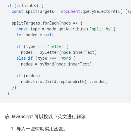
if
(
motionOK
)
{
const
splitTargets
=
document
.
querySelectorAll
(
'[s
splitTargets
.
forEach
(
node
=
>
{
const
type
=
node
.
getAttribute
(
'split-by'
)
let
nodes
=
null
if
(
type
===
'letter'
)
nodes
=
byLetter
(
node
.
innerText
)
else
if
(
type
===
'word'
)
nodes
=
byWord
(
node
.
innerText
)
if
(
nodes
)
node
.
firstChild
.
replaceWith
(...
nodes
)
})
}
该 JavaScript 可以按以下英文进行解读：
导入一些辅助实用函数。