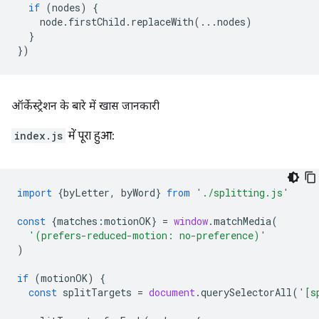
if
(
nodes
)
{
node
.
firstChild
.
replaceWith
(...
nodes
)
}
})
ऑर्केस्ट्रेशन के बारे में खास जानकारी
index.js
में पूरा हुआ:
import
{
byLetter
,
byWord
}
from
'./splitting.js'
const
{
matches
:
motionOK
}
=
window
.
matchMedia
(
'(prefers-reduced-motion: no-preference)'
)
if
(
motionOK
)
{
const
splitTargets
=
document
.
querySelectorAll
(
'[s