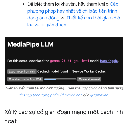
Để biết thêm lời khuyên, hãy tham khảo
Các
phương pháp hay nhất về chỉ báo tiến trình
dạng ảnh động
và
Thiết kế cho thời gian chờ
lâu và bị gián đoạn
.
Hiển thị tiến trình tải mô hình xuống. Triển khai tuỳ chỉnh bằng tính năng
tìm nạp theo từng phần
.
Bản minh hoạ
của
@tomayac
.
Xử lý các sự cố gián đoạn mạng một cách linh
hoạt