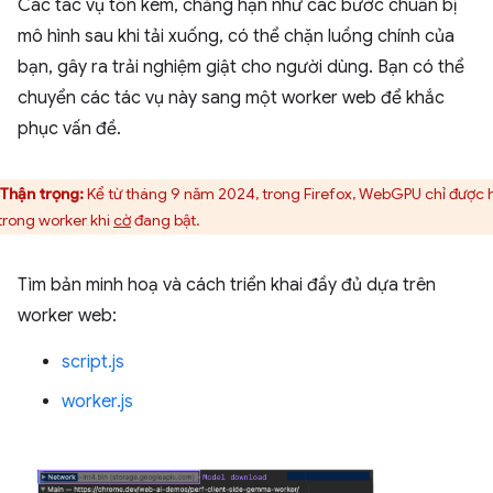
Các tác vụ tốn kém, chẳng hạn như các bước chuẩn bị
mô hình sau khi tải xuống, có thể chặn luồng chính của
bạn, gây ra trải nghiệm giật cho người dùng. Bạn có thể
chuyển các tác vụ này sang một worker web để khắc
phục vấn đề.
Thận trọng:
Kể từ tháng 9 năm 2024, trong Firefox, WebGPU chỉ được 
 trong worker khi
cờ
đang bật.
Tìm bản minh hoạ và cách triển khai đầy đủ dựa trên
worker web:
script.js
worker.js