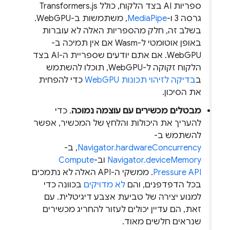
ספריות AI בצד הלקוח, כולל Transformers.js
גרסה 3 ו-
MediaPipe
, משתמשות ב-WebGPU.
בשלב זה, חלק מהספריות האלה לא עוברות
באופן אוטומטי ל-Wasm אם אין תמיכה ב-
WebGPU. אם אתם יודעים שספריית ה-AI בצד
הלקוח זקוקה ל-WebGPU, תוכלו להשתמש
ב
בדיקה לזיהוי תכונות WebGPU
כדי להפחית
את הסיכון.
מבטלים מכשירים עם עוצמה נמוכה
. כדי
להעריך את היכולות והלחץ של המכשיר, אפשר
להשתמש ב-
Navigator.hardwareConcurrency
, ב-
Navigator.deviceMemory
וב-
Compute
Pressure API
. ממשקי ה-API האלה לא נתמכים
בכל הדפדפנים, והם
לא מדויקים
בכוונה כדי
למנוע יצירה של טביעת אצבע דיגיטלית. עם
זאת, הם עדיין יכולים לעזור להחריג מכשירים
שנראים חלשים מאוד.