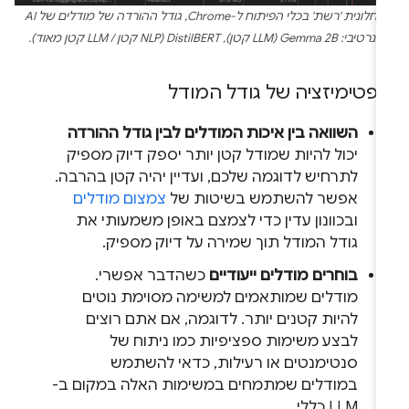
בחלונית 'רשת' בכלי הפיתוח ל-Chrome, גודל ההורדה של מודלים של AI
גנרטיבי: Gemma 2B‏ (LLM קטן), DistilBERT‏ (NLP קטן / LLM קטן מאוד).
ופטימיזציה של גודל המודל
השוואה בין איכות המודלים לבין גודל ההורדה
יכול להיות שמודל קטן יותר יספק דיוק מספיק
לתרחיש לדוגמה שלכם, ועדיין יהיה קטן בהרבה.
אפשר להשתמש בשיטות של
צמצום מודלים
ובכוונון עדין כדי לצמצם באופן משמעותי את
גודל המודל תוך שמירה על דיוק מספיק.
בוחרים מודלים ייעודיים
כשהדבר אפשרי.
מודלים שמותאמים למשימה מסוימת נוטים
להיות קטנים יותר. לדוגמה, אם אתם רוצים
לבצע משימות ספציפיות כמו ניתוח של
סנטימנטים או רעילות, כדאי להשתמש
במודלים שמתמחים במשימות האלה במקום ב-
LLM כללי.