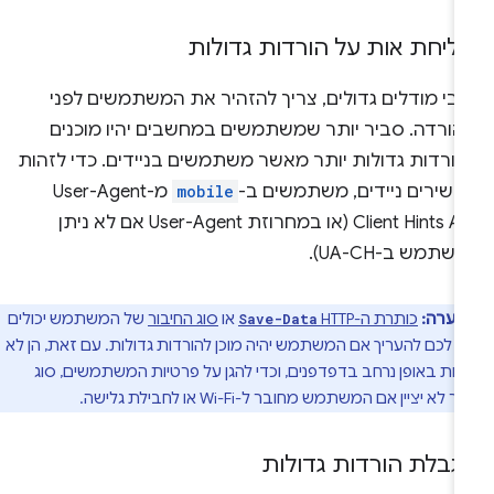
ליחת אות על הורדות גדולות
גבי מודלים גדולים, צריך להזהיר את המשתמשים לפני
הורדה. סביר יותר שמשתמשים במחשבים יהיו מוכנים
הורדות גדולות יותר מאשר משתמשים בניידים. כדי לזהות
כשירים ניידים, משתמשים ב-
mobile
מ-User-Agent
Client Hints API (או במחרוזת User-Agent אם לא ניתן
שתמש ב-UA-CH).
הערה:
כותרת ה-HTTP‏
או
סוג החיבור
של המשתמש יכולים
Save-Data
ר לכם להעריך אם המשתמש יהיה מוכן להורדות גדולות. עם זאת, הן לא
ות באופן נרחב בדפדפנים, וכדי להגן על פרטיות המשתמשים, סוג
 לא יציין אם המשתמש מחובר ל-Wi-Fi או לחבילת גלישה.
גבלת הורדות גדולות