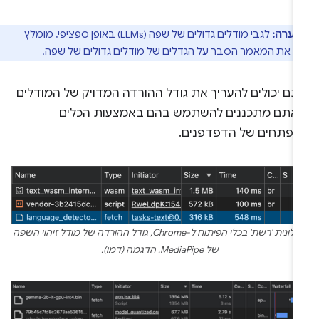
הערה:
לגבי מודלים גדולים של שפה (LLMs) באופן ספציפי, מומלץ
וא את המאמר
הסבר על הגדלים של מודלים גדולים של שפה
.
תם יכולים להעריך את גודל ההורדה המדויק של המודלים
אתם מתכננים להשתמש בהם באמצעות הכלים
מפתחים של הדפדפנים.
בחלונית 'רשת' בכלי הפיתוח ל-Chrome, גודל ההורדה של מודל זיהוי השפה
של MediaPipe. הדגמה (דמו).