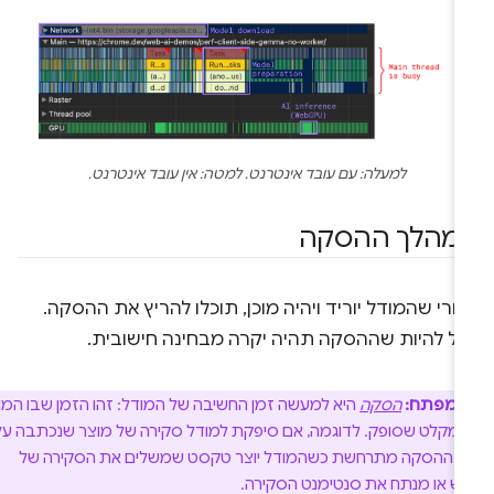
למעלה: עם עובד אינטרנט. למטה: אין עובד אינטרנט.
מהלך ההסקה
רי שהמודל יוריד ויהיה מוכן, תוכלו להריץ את ההסקה.
כול להיות שההסקה תהיה יקרה מבחינה חישובית.
ח מפתח:
הסקה
היא למעשה זמן החשיבה של המודל: זהו הזמן שבו המודל
ט מקלט שסופק. לדוגמה, אם סיפקת למודל סקירה של מוצר שנכתבה על ידי
ההסקה מתרחשת כשהמודל יוצר טקסט שמשלים את הסקירה של
או מנתח את סנטימנט הסקירה.