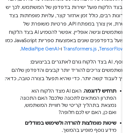
AI בצד הלקוח פועל ישירות בדפדפן של המשתמש. לכך יש
רונות רבים, כולל זמן אחזור קצר, עלויות מופחתות בצד
השרת, אין צורך במפתח API, פרטיות משופרת של
המשתמשים וגישה אופליין. אפשר להטמיע AI בצד הלקוח
ועל בדפדפנים שונים באמצעות ספריות JavaScript כמו
TensorFlow.
,‏
Transformers.js
ו-
MediaPipe GenAI
.
בנוסף, AI בצד הלקוח גורם לאתגרים בביצועים:
משתמשים צריכים להוריד יותר קבצים והדפדפן שלהם
ריך לעבוד קשה יותר. כדי שהיא תפעל בצורה טובה, כדאי:
תרחיש לדוגמה
. האם AI מצד הלקוח הוא
הפתרון המתאים לתכונה שלכם? האם התכונה
נמצאת בתהליך קריטי של חוויית המשתמש,
ואם כן, האם יש לכם חלופה?
שיטות מומלצות להורדה ולשימוש במודלים
מידע נוסף מופיע בהמשך.