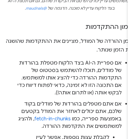
המשתמשים עדיין יכולים לפרסם את הביקורת שלהם, גם אם תכונת ה-AI
בצד הלקוח עדיין לא מוכנה. הדגמה של
@maudnals
.
ימון ההתקדמות
זמן ההורדה של המודל, מציינים את ההתקדמות שהושגה
את הזמן שנותר.
אם ספריית ה-AI בצד הלקוח מטפלת בהורדות
של מודלים, תוכלו להשתמש בסטטוס של
התקדמות ההורדה כדי להציג אותו למשתמש.
אם התכונה הזו לא זמינה, כדאי לפתוח דיווח כדי
לבקש אותה (או לתרום אותה!).
אם אתם מטפלים בהורדות של מודלים בקוד
שלכם, אתם יכולים לאחזר את המודל בקטעים
באמצעות ספרייה, כמו
fetch-in-chunks
, ולהציג
למשתמשים את התקדמות ההורדה.
לקבלת עצות נוספות, אפשר לעיין