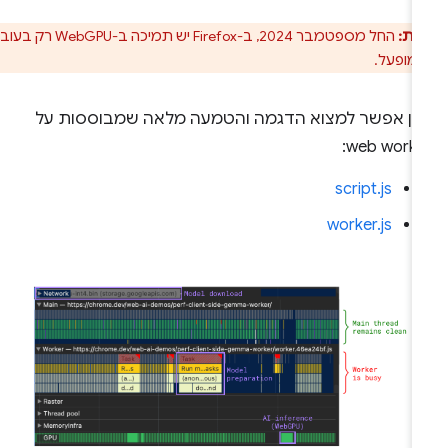
ות:
החל מספטמבר 2024, ב-Firefox יש תמיכה ב-WebGPU רק בעובדים
מופעל.
אן אפשר למצוא הדגמה והטמעה מלאה שמבוססות על
web worke
script.js
worker.js