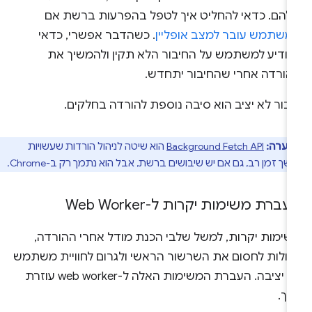
להם. כדאי להחליט איך לטפל בהפרעות ברשת אם
משתמש עובר למצב אופליין
. כשהדבר אפשרי, כדאי
הודיע למשתמש על החיבור הלא תקין ולהמשיך את
הורדה אחרי שהחיבור יתחדש.
בור לא יציב הוא סיבה נוספת להורדה בחלקים.
הערה:
Background Fetch API
הוא שיטה לניהול הורדות שעשויות
שך זמן רב, גם אם יש שיבושים ברשת, אבל הוא נתמך רק ב-Chrome.
ברת משימות יקרות ל-Web Worker
שימות יקרות, למשל שלבי הכנת מודל אחרי ההורדה,
לולות לחסום את השרשור הראשי ולגרום לחוויית משתמש
לא יציבה. העברת המשימות האלה ל-web worker עוזרת
כך.