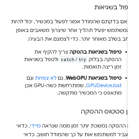
יפול בשגיאות
ם אם בדקתם שהמודל אמור לפעול במכשיר, יכול להיות
המשתמש יפעיל תהליך אחר שיצרוך משאבים באופן
רחב בשלב מאוחר יותר. כדי לצמצם את הבעיה:
טיפול בשגיאות בהסקה
צריך להקיף את
ההסקה בבלוק
try
/
catch
ולטפל בשגיאות
זמן ריצה תואמות.
טיפול בשגיאות WebGPU
, גם
לא צפויות
וגם
GPUDevice.lost
, שמתרחשת כשה-GPU אכן
מתאפס כי המכשיר מתקשה.
יון סטטוס ההסקה
ם ההסקה נמשכת יותר זמן ממה שנראה
מיידי
, כדאי
העביר למשתמש אות על כך שהמודל חושב. כדאי