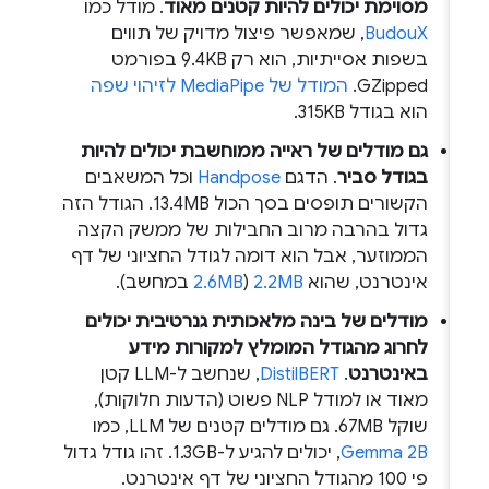
מסוימת יכולים להיות קטנים מאוד
. מודל כמו
BudouX
, שמאפשר פיצול מדויק של תווים
בשפות אסייתיות, הוא רק 9.4KB בפורמט
GZipped.
המודל של MediaPipe לזיהוי שפה
הוא בגודל 315KB.
גם מודלים של ראייה ממוחשבת יכולים להיות
בגודל סביר
. הדגם
Handpose
וכל המשאבים
הקשורים תופסים בסך הכול 13.4MB. הגודל הזה
גדול בהרבה מרוב החבילות של ממשק הקצה
הממוזער, אבל הוא דומה לגודל החציוני של דף
אינטרנט, שהוא
2.2MB
(
2.6MB
במחשב).
מודלים של בינה מלאכותית גנרטיבית יכולים
לחרוג מהגודל המומלץ למקורות מידע
באינטרנט
.
DistilBERT
, שנחשב ל-LLM קטן
מאוד או למודל NLP פשוט (הדעות חלוקות),
שוקל 67MB. גם מודלים קטנים של LLM, כמו
Gemma 2B
, יכולים להגיע ל-1.3GB. זהו גודל גדול
פי 100 מהגודל החציוני של דף אינטרנט.