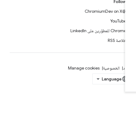
Follow
@ChromiumDev on X
YouTube
Chrome للمطوّرين على LinkedIn
خلاصة RSS
بنود
الخصوصية
Manage cookies