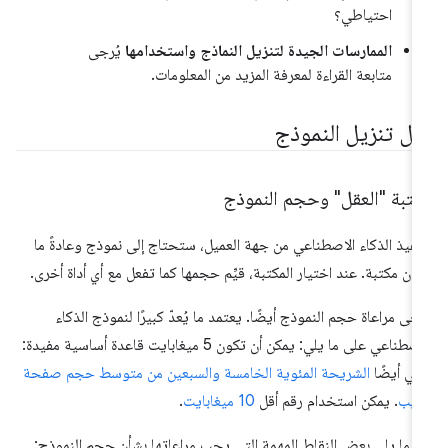
احتياطي؟
الممارسات الجيدة لتنزيل النماذج واستخدامها
يُرجى
متابعة القراءة لمعرفة المزيد من المعلومات.
بل تنزيل النموذج
كتبة "العقل" وحجم النموذج
نفيذ الذكاء الاصطناعي من جهة العميل، ستحتاج إلى نموذج وعادةً ما
ون مكتبة. عند اختيار المكتبة، قيِّم حجمها كما تفعل مع أي أداة أخرى.
رجى مراعاة حجم النموذج أيضًا. يعتمد ما يُعدّ كبيرًا لنموذج الذكاء
الاصطناعي على ما يلي: يمكن أن تكون 5 ميغابايت قاعدة أساسية مفيدة:
ي أيضًا
الشريحة المئوية الخامسة والسبعين من متوسط حجم صفحة
ويب
. يمكن استخدام رقم أقل
10 ميغابايت
.
 ما يلي بعض النقاط المهمة التي يجب مراعاتها بشأن حجم النموذج: