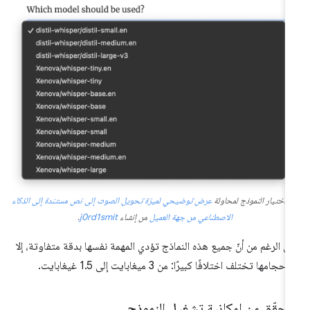
اة اختيار النموذج لمحاولة
عرض توضيحي لميزة تحويل الصوت إلى نص مستندة إلى الذكاء
الاصطناعي من جهة العميل
من إنشاء
j0rd1smit
.
ى الرغم من أنّ جميع هذه النماذج تؤدي المهمة نفسها بدقة متفاوتة، إلا
 أحجامها تختلف اختلافًا كبيرًا: من 3 ميغابايت إلى 1.5 غيغابايت.
تحقّق من إمكانية تشغيل النموذج