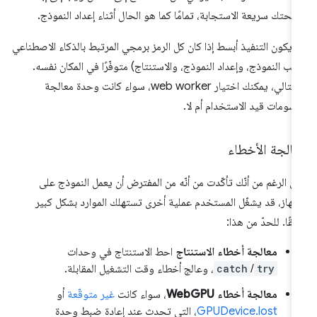
حتك سريعة الاستجابة، تمامًا كما هو الحال أثناء إعداد النموذج.
 يكون التنفيذ أبسط إذا كان كل الرمز برمجي المرتبط بالذكاء الاصطناعي
لب النموذج، وإعداد النموذج، والاستنتاج) متوفّرًا في المكان نفسه.
وبالتالي، يمكنك اختيار web worker، سواء كانت وحدة معالجة
رسومات قيد الاستخدام أم لا.
الجة الأخطاء
ى الرغم من أنّك تأكّدت من أنّه من المفترض أن يعمل النموذج على
جهاز، قد يشغّل المستخدم عملية أخرى تستهلك الموارد بشكل كبير
حقًا. للحدّ من هذا:
معالجة أخطاء الاستنتاج
احط الاستنتاج في وحدات
try
/
catch
، وعالج أخطاء وقت التشغيل المقابلة.
معالجة أخطاء WebGPU
، سواء كانت
غير متوقّعة
أو
GPUDevice.lost
، التي تحدث عند إعادة ضبط وحدة