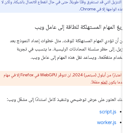
ت التنزيل التي قد تستغرق وقتًا طويلاً، حتى في حال انقطاع الاتصال بالشبكة، ولكن لا
هذه الواجهة إلا في Chrome.
ريغ المهام المستهلكة للطاقة إلى عامل ويب
كن أن تؤدي المهام المستهلكة للوقت، مثل خطوات إعداد النموذج بعد
تنزيل، إلى حظر سلسلة المحادثات الرئيسية، ما يتسبب في تجربة
تخدام متقطّعة. ويساعد نقل هذه المهام إلى عامل ويب.
ر:
اعتبارًا من أيلول (سبتمبر) 2024، لن تتوفّر WebGPU في Firefox إلا في مهام
العلم
مفعّلاً.
كنك العثور على عرض توضيحي وتنفيذ كامل استنادًا إلى مشغّل ويب:
script.js
worker.js