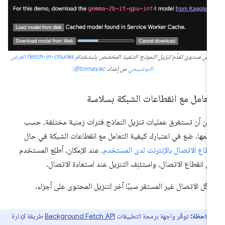
رض مستوى تقدُّم تنزيل النموذج التنفيذ المخصّص باستخدام
fetch-in-chunks
العرض
التوضيحي
من إعداد
‎@tomayac
:
تعامل مع انقطاعات الشبكة بسلاسة
كن أن تستغرق عمليات تنزيل النماذج فترات زمنية مختلفة، حسب
مها. ضع في اعتبارك كيفية التعامل مع انقطاعات الشبكة في حال
قطاع الاتصال بالإنترنت لدى المستخدم
. عند الإمكان، أطلِع المستخدم
ى انقطاع الاتصال، واستئنِف التنزيل عند استعادة الاتصال.
كّل الاتصال غير المستقر سببًا آخر لتنزيل المحتوى على أجزاء.
ملاحظة:
توفّر واجهة برمجة التطبيقات
Background Fetch API
طريقة لإدارة