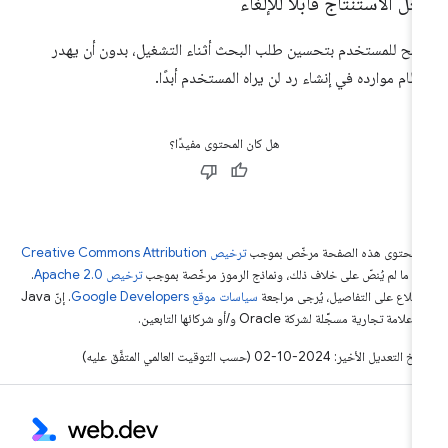
ل الاستنتاج قابلاً للإلغاء
مح للمستخدم بتحسين طلب البحث أثناء التشغيل، بدون أن يهدر
نظام موارده في إنشاء رد لن يراه المستخدم أبدًا.
هل كان المحتوى مفيدًا؟
ّ محتوى هذه الصفحة مرخّص بموجب
ترخيص Creative Commons Attribution
4‏
ما لم يُنصّ على خلاف ذلك، ونماذج الرموز مرخّصة بموجب
ترخيص Apache 2.0‏
.
اطّلاع على التفاصيل، يُرجى مراجعة
سياسات موقع Google Developers‏
. إنّ Java
لامة تجارية مسجَّلة لشركة Oracle و/أو شركائها التابعين.
التعديل الأخير: 2024-10-02 (حسب التوقيت العالمي المتفَّق عليه)