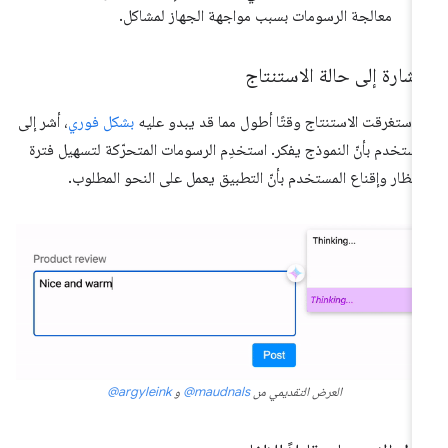
معالجة الرسومات بسبب مواجهة الجهاز لمشاكل.
إشارة إلى حالة الاستنتاج
ا استغرقت الاستنتاج وقتًا أطول مما قد يبدو عليه
بشكل فوري
، أشر إلى
مستخدم بأنّ النموذج يفكر. استخدِم الرسومات المتحرّكة لتسهيل فترة
انتظار وإقناع المستخدم بأنّ التطبيق يعمل على النحو المطلوب.
العرض التقديمي من
‎@maudnals
و
‎@argyleink