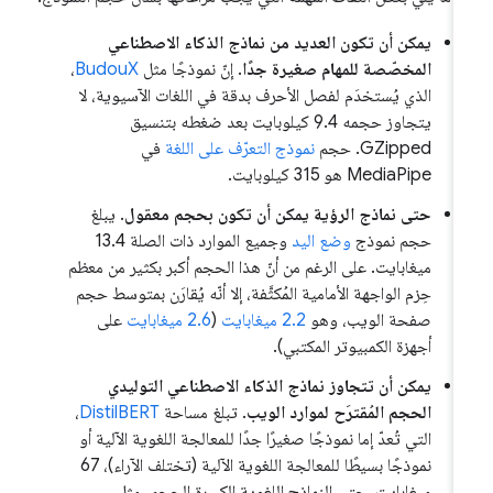
يمكن أن تكون العديد من نماذج الذكاء الاصطناعي
المخصّصة للمهام صغيرة جدًا
. إنّ نموذجًا مثل
BudouX
،
الذي يُستخدَم لفصل الأحرف بدقة في اللغات الآسيوية، لا
يتجاوز حجمه 9.4 كيلوبايت بعد ضغطه بتنسيق
GZipped. حجم
نموذج التعرّف على اللغة
في
MediaPipe هو 315 كيلوبايت.
حتى نماذج الرؤية يمكن أن تكون بحجم معقول
. يبلغ
حجم نموذج
وضع اليد
وجميع الموارد ذات الصلة 13.4
ميغابايت. على الرغم من أنّ هذا الحجم أكبر بكثير من معظم
حِزم الواجهة الأمامية المُكثَّفة، إلا أنّه يُقارَن بمتوسط حجم
صفحة الويب، وهو
2.2 ميغابايت
(
2.6 ميغابايت
على
أجهزة الكمبيوتر المكتبي).
يمكن أن تتجاوز نماذج الذكاء الاصطناعي التوليدي
الحجم المُقترَح لموارد الويب
. تبلغ مساحة
DistilBERT
،
التي تُعدّ إما نموذجًا صغيرًا جدًا للمعالجة اللغوية الآلية أو
نموذجًا بسيطًا للمعالجة اللغوية الآلية (تختلف الآراء)، 67
ميغابايت. حتى النماذج اللغوية الكبيرة الحجم، مثل