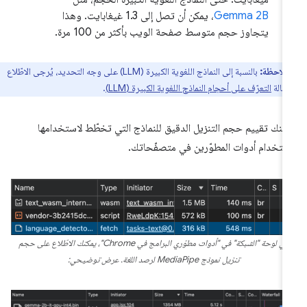
Gemma 2B
، يمكن أن تصل إلى 1.3 غيغابايت. وهذا
يتجاوز حجم متوسط صفحة الويب بأكثر من 100 مرة.
ملاحظة:
بالنسبة إلى النماذج اللغوية الكبيرة (LLM) على وجه التحديد، يُرجى الاطّلاع
قالة
التعرّف على أحجام النماذج اللغوية الكبيرة (LLM)
.
كنك تقييم حجم التنزيل الدقيق للنماذج التي تخطّط لاستخدامها
ستخدام أدوات المطوّرين في متصفّحاتك.
في لوحة "الشبكة" في "أدوات مطوّري البرامج في Chrome"، يمكنك الاطّلاع على حجم
تنزيل نموذج MediaPipe لرصد اللغة. عرض توضيحي: