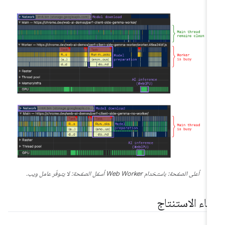
أعلى الصفحة: باستخدام Web Worker أسفل الصفحة: لا يتوفّر عامل ويب.
ثناء الاستنتاج