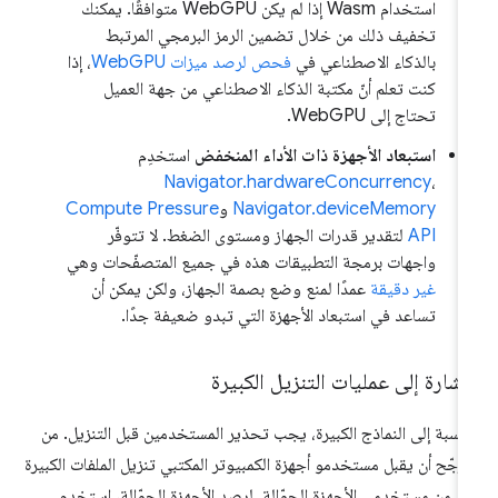
استخدام Wasm إذا لم يكن WebGPU متوافقًا. يمكنك
تخفيف ذلك من خلال تضمين الرمز البرمجي المرتبط
بالذكاء الاصطناعي في
فحص لرصد ميزات WebGPU
، إذا
كنت تعلم أنّ مكتبة الذكاء الاصطناعي من جهة العميل
تحتاج إلى WebGPU.
استبعاد الأجهزة ذات الأداء المنخفض
استخدِم
Navigator.hardwareConcurrency
،
Navigator.deviceMemory
و
Compute Pressure
API
لتقدير قدرات الجهاز ومستوى الضغط. لا تتوفّر
واجهات برمجة التطبيقات هذه في جميع المتصفّحات وهي
غير دقيقة
عمدًا لمنع وضع بصمة الجهاز، ولكن يمكن أن
تساعد في استبعاد الأجهزة التي تبدو ضعيفة جدًا.
إشارة إلى عمليات التنزيل الكبيرة
لنسبة إلى النماذج الكبيرة، يجب تحذير المستخدمين قبل التنزيل. من
مرجّح أن يقبل مستخدمو أجهزة الكمبيوتر المكتبي تنزيل الملفات الكبيرة
ثر من مستخدمي الأجهزة الجوّالة. لرصد الأجهزة الجوّالة، استخدِم