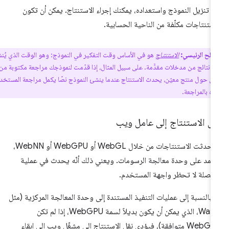
د تنزيل النموذج واستعداده، يمكنك إجراء الاستنتاج. يمكن أن تكون
استنتاجات مكلّفة من الناحية الحسابية.
لح الرئيسي:
الاستنتاج
هو في الأساس وقت التفكير في النموذج: وهو الوقت الذي يُنشئ
ذج نتائج من مدخلات مقدَّمة. على سبيل المثال، إذا قدّمت لنموذجك مراجعة مكتوبة من أحد
ن حول منتج معيّن، يحدث الاستنتاج عندما ينشئ النموذج نصًا يكمل مراجعة المستخدم أو
ه بالمراجعة.
ل الاستنتاج إلى عامل ويب
إذا حدثت الاستنتاجات من خلال WebGL أو WebGPU أو WebNN،
تمد على وحدة معالجة الرسومات. ويعني ذلك أنّه يحدث في عملية
فصلة لا تحظر واجهة المستخدم.
ّا بالنسبة إلى عمليات التنفيذ المستندة إلى وحدة المعالجة المركزية (مثل
Wasm، الذي يمكن أن يكون بديلاً لسمة WebGPU، إذا لم تكن
WebGPU متوافقة)، فيؤدي نقل الاستنتاج إلى مشغّل ويب إلى إبقاء