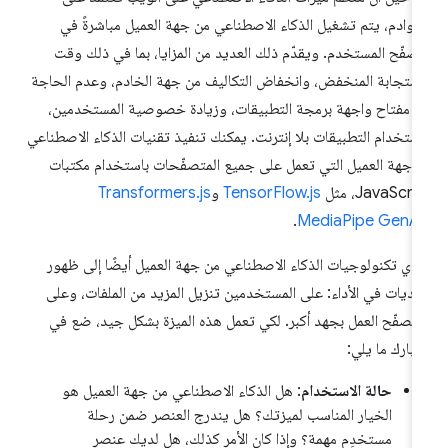
خوادم، يتم تشغيل الذكاء الاصطناعي من جهة العميل مباشرةً في
صفّح المستخدم. ويقدّم ذلك العديد من المزايا، بما في ذلك وقت
استجابة المنخفض، وانخفاض التكاليف من جهة الخادم، وعدم الحاجة
ى مفتاح واجهة برمجة التطبيقات، وزيادة خصوصية المستخدمين،
ستخدام التطبيقات بلا إنترنت. يمكنك تنفيذ تقنيات الذكاء الاصطناعي
 جهة العميل التي تعمل على جميع المتصفّحات باستخدام مكتبات
JavaScri، مثل
TensorFlow.js
و
Transformers.js
.
MediaPipe GenAI
دي تكنولوجيات الذكاء الاصطناعي من جهة العميل أيضًا إلى ظهور
ديات في الأداء: على المستخدمين تنزيل المزيد من الملفات، وعلى
متصفّح العمل بجهد أكبر. لكي تعمل هذه الميزة بشكل جيد، ضع في
تبارك ما يلي:
حالة الاستخدام
: هل الذكاء الاصطناعي من جهة العميل هو
الخيار المناسب لميزتك؟ هل يندرج العنصر ضمن رحلة
مستخدِم مهمة؟ وإذا كان الأمر كذلك، هل لديك عنصر