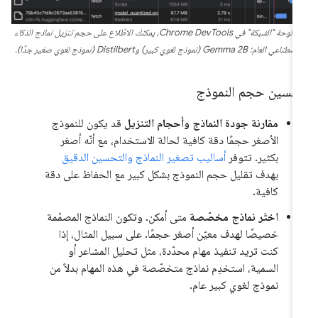
في لوحة "الشبكة" في Chrome DevTools، يمكنك الاطّلاع على حجم تنزيل نماذج الذكاء
طناعي العام: Gemma 2B (نموذج لغوي كبير) وDistilbert (نموذج لغوي صغير جدًا).
حسين حجم النموذج
مقارنة جودة النماذج وأحجام التنزيل
قد يكون للنموذج
الأصغر حجمًا دقة كافية لحالة الاستخدام، مع أنّه أصغر
بكثير. تتوفر
أساليب تصغير النماذج والتحسين الدقيق
بهدف تقليل حجم النموذج بشكل كبير مع الحفاظ على دقة
كافية.
اختَر نماذج مخصّصة
متى أمكن. وتكون النماذج المصمّمة
خصيصًا لهدف معيّن أصغر حجمًا. على سبيل المثال، إذا
كنت تريد تنفيذ مهام محدّدة، مثل تحليل المشاعر أو
السمية، استخدِم نماذج متخصّصة في هذه المهام بدلاً من
نموذج لغوي كبير عام.