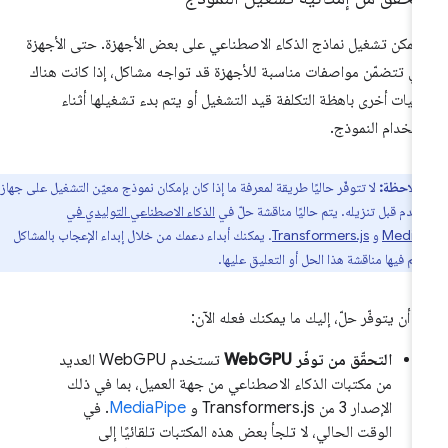
 يمكن تشغيل نماذج الذكاء الاصطناعي على بعض الأجهزة. حتى الأجهزة
تي تتضمّن مواصفات مناسبة للأجهزة قد تواجه مشاكل، إذا كانت هناك
ليات أخرى باهظة التكلفة قيد التشغيل أو يتم بدء تشغيلها أثناء
تخدام النموذج.
ملاحظة:
لا تتوفّر حاليًا طريقة لمعرفة ما إذا كان بإمكان نموذج معيّن التشغيل على جهاز
خدم قبل تنزيله. يتم حاليًا مناقشة حلّ في
الذكاء الاصطناعي التوليدي في
Media
و
Transformers.js
. يمكنك أبداء دعمك من خلال إبداء الإعجاب بالمشاكل
يتم فيها مناقشة هذا الحل أو التعليق عليها.
ى أن يتوفّر حلّ، إليك ما يمكنك فعله الآن:
التحقّق من توفّر WebGPU
تستخدم WebGPU العديد
من مكتبات الذكاء الاصطناعي من جهة العميل، بما في ذلك
الإصدار 3 من Transformers.js و
MediaPipe
. في
الوقت الحالي، لا تلجأ بعض هذه المكتبات تلقائيًا إلى