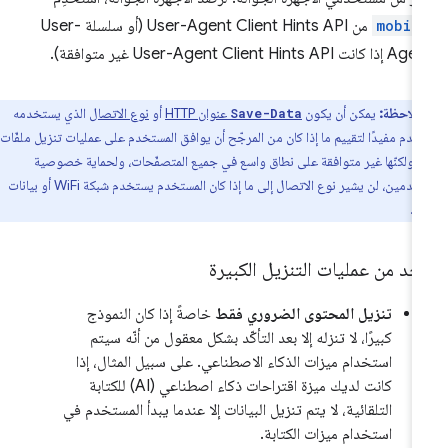
mobil
من User-Agent Client Hints API (أو سلسلة User-
كانت User-Agent Client Hints API غير متوافقة).
ملاحظة:
يمكن أن يكون
عنوان HTTP
أو
نوع الاتصال
الذي يستخدمه
Save-Data
خدم مفيدًا لتقييم ما إذا كان من المرجّح أن يوافق المستخدم على عمليات تنزيل ملفّات
. ولكنّها غير متوافقة على نطاق واسع في جميع المتصفّحات، ولحماية خصوصية
المستخدمين، لن يشير نوع الاتصال إلى ما إذا كان المستخدم يستخدم شبكة WiFi أو بيانات
ل.
حد من عمليات التنزيل الكبيرة
تنزيل المحتوى الضروري فقط
خاصةً إذا كان النموذج
كبيرًا، لا تنزله إلا بعد التأكّد بشكل معقول من أنّه سيتم
استخدام ميزات الذكاء الاصطناعي. على سبيل المثال، إذا
كانت لديك ميزة اقتراحات ذكاء اصطناعي (AI) للكتابة
التلقائية، لا يتم تنزيل البيانات إلا عندما يبدأ المستخدم في
استخدام ميزات الكتابة.