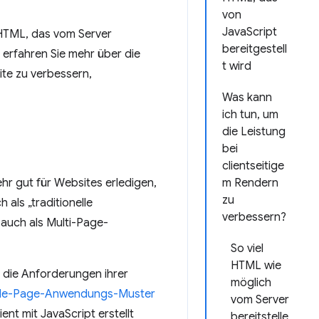
von
JavaScript
HTML, das vom Server
bereitgestell
 erfahren Sie mehr über die
t wird
te zu verbessern,
Was kann
ich tun, um
die Leistung
bei
clientseitige
r gut für Websites erledigen,
m Rendern
zu
als „traditionelle
verbessern?
 auch als Multi-Page-
So viel
HTML wie
 die Anforderungen ihrer
möglich
gle-Page-Anwendungs-Muster
vom Server
t mit JavaScript erstellt
bereitstelle