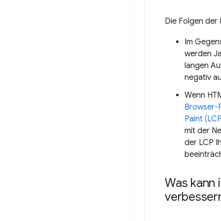
Die Folgen der 
Im Gegens
werden Ja
langen Au
negativ au
Wenn HTML
Browser-P
Paint (LCP
mit der N
der LCP I
beeinträch
Was kann i
verbesser