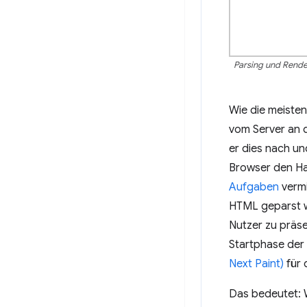
Parsing und Render
Wie die meiste
vom Server an 
er dies nach un
Browser den Ha
Aufgaben
vermi
HTML geparst wi
Nutzer zu präse
Startphase der 
Next Paint)
für d
Das bedeutet: 