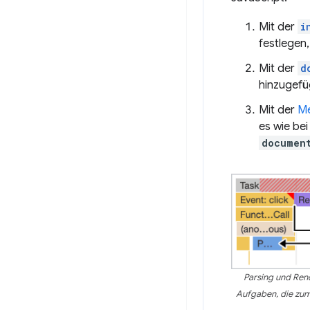
Mit der
i
festlegen
Mit der
d
hinzugefü
Mit der
M
es wie bei
documen
Parsing und Rend
Aufgaben, die zum 