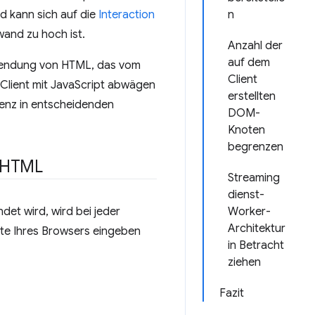
d kann sich auf die
Interaction
n
and zu hoch ist.
Anzahl der
auf dem
erwendung von HTML, das vom
Client
Client mit JavaScript abwägen
erstellten
tenz in entscheidenden
DOM-
Knoten
begrenzen
s HTML
Streaming
dienst-
et wird, wird bei jeder
Worker-
Architektur
te Ihres Browsers eingeben
in Betracht
ziehen
Fazit