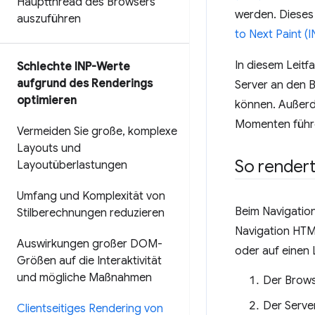
Hauptthread des Browsers
werden. Dieses 
auszuführen
to Next Paint (I
In diesem Leit
Schlechte INP-Werte
aufgrund des Renderings
Server an den 
optimieren
können. Außerde
Momenten führ
Vermeiden Sie große
,
komplexe
Layouts und
So rendert
Layoutüberlastungen
Umfang und Komplexität von
Beim Navigatio
Stilberechnungen reduzieren
Navigation HTM
Auswirkungen großer DOM-
oder auf einen 
Größen auf die Interaktivität
und mögliche Maßnahmen
Der Brows
Der Serve
Clientseitiges Rendering von