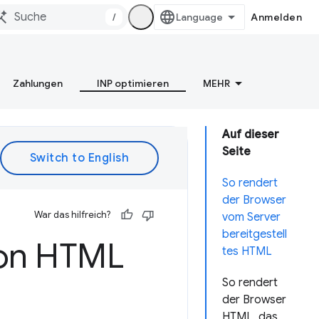
/
Anmelden
Zahlungen
INP optimieren
MEHR
Auf dieser
Seite
So rendert
der Browser
War das hilfreich?
vom Server
bereitgestell
von HTML
tes HTML
So rendert
der Browser
HTML, das