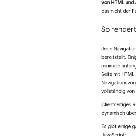
von HTML und 
das nicht der Fa
So render
Jede Navigatio
bereitstellt. E
minimale anfäng
Seite mit HTML
Navigationsvorg
vollständig von
Clientseitiges 
dynamisch über
Es gibt einige
JavaScript: