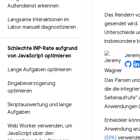
Außendienst erkennen
Das Rendern vo
Langsame Interaktionen im
gesendet wird. 
Labor manuell diagnostizieren
Unterschiede un
insbesondere be
Schlechte INP-Rate aufgrund
Jerem
von Java
Script optimieren
Lange Aufgaben optimieren
Das Parsen und
Eingabeverzögerung
die die integri
optimieren
Seitenaufrufe“ 
Skriptauswertung und lange
Anwendungen (
Aufgaben
Entwickler kön
Web Worker verwenden
,
um
Anwendung anzup
Java
Script über den
(SPA)
verwenden