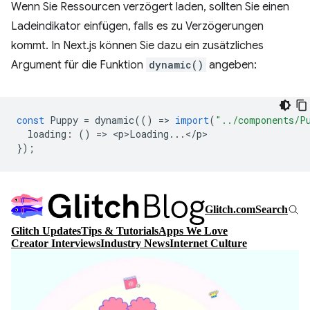
Wenn Sie Ressourcen verzögert laden, sollten Sie einen
Ladeindikator einfügen, falls es zu Verzögerungen
kommt. In Next.js können Sie dazu ein zusätzliches
Argument für die Funktion
dynamic()
angeben:
const
Puppy
=
dynamic
(()
=
>
import
(
"../components/P
loading
:
()
=
>
<
p>Loading
...
<
/
p
});