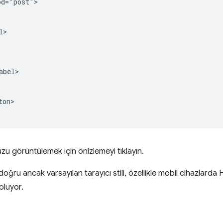
d="post">

>

bel>

on>

 görüntülemek için önizlemeyi tıklayın.
doğru ancak varsayılan tarayıcı stili, özellikle mobil cihazlar
oluyor.