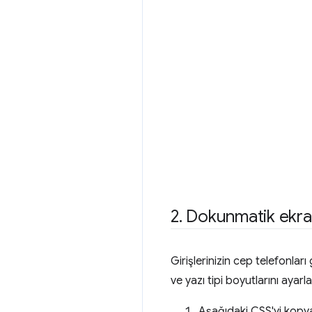
2
.
Dokunmatik ekran
Girişlerinizin cep telefonlar
ve yazı tipi boyutlarını ayarla
Aşağıdaki CSS'yi kopya