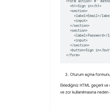
<form action="#" metho
  <h1>Sign in</h1>

  <section>

    <label>Email</label
    <input>

  </section>

  <section>

    <label>Password</la
    <input>

  </section>

  <button>Sign in</butt
Oturum açma formunuzu
Eklediğiniz HTML geçerli ve 
ve zor kullanılmasına neden 