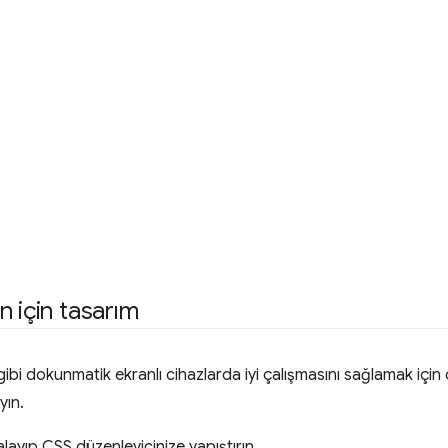
 için tasarım
ı gibi dokunmatik ekranlı cihazlarda iyi çalışmasını sağlamak için
yın.
layıp CSS düzenleyicinize yapıştırın.