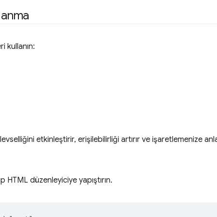
llanma
i kullanın:
evselliğini etkinleştirir, erişilebilirliği artırır ve işaretlemenize an
ıp HTML düzenleyiciye yapıştırın.