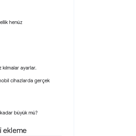
ellik henüz
kılmalar ayarlar.
obil cihazlarda gerçek
k kadar büyük mü?
eri ekleme