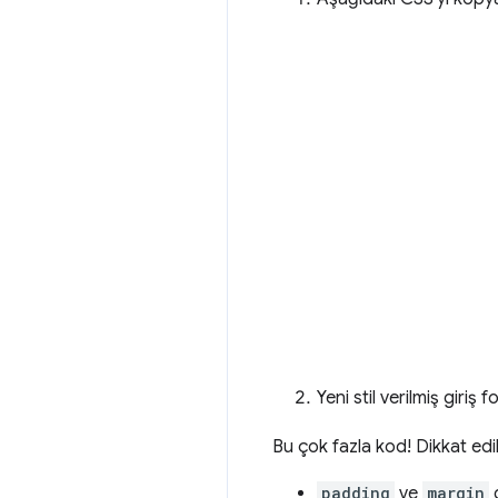
Yeni stil verilmiş giriş
Bu çok fazla kod! Dikkat edil
padding
ve
margin
g