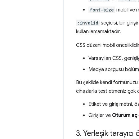
font-size
mobil ve ma
:invalid
seçicisi, bir giri
kullanılamamaktadır.
CSS düzeni mobil önceliklidir
Varsayılan CSS, genişli
Medya sorgusu bölümü, 
Bu şekilde kendi formunuzu
cihazlarla test etmeniz çok 
Etiket ve giriş metni, öz
Girişler ve
Oturum aç
3
.
Yerleşik tarayıcı ö