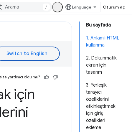
/
Oturum aç
Bu sayfada
1. Anlamlı HTML
kullanma
2. Dokunmatik
ekran için
tasarım
size yardımcı oldu mu?
3. Yerleşik
k için
tarayıcı
özelliklerini
lerini
etkinleştirmek
için giriş
özellikleri
ekleme