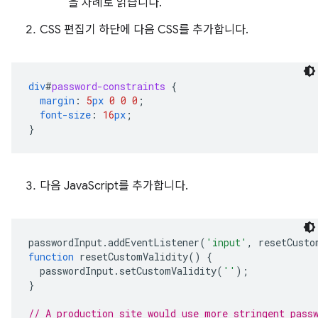
을 차례로 읽습니다.
CSS 편집기 하단에 다음 CSS를 추가합니다.
div
#
password-constraints
{
margin
:
5
px
0
0
0
;
font-size
:
16
px
;
}
다음 JavaScript를 추가합니다.
passwordInput
.
addEventListener
(
'input'
,
resetCusto
function
resetCustomValidity
()
{
passwordInput
.
setCustomValidity
(
''
);
}
// A production site would use more stringent pass