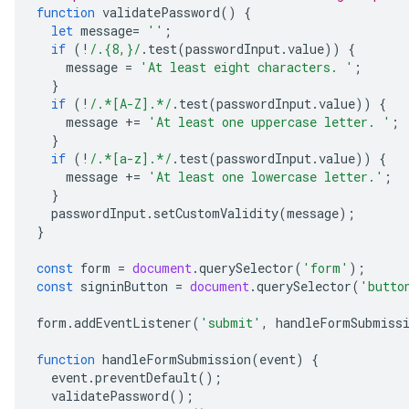
function
validatePassword
()
{
let
message
=
''
;
if
(
!
/.{8,}/
.
test
(
passwordInput
.
value
))
{
message
=
'At least eight characters. '
;
}
if
(
!
/.*[A-Z].*/
.
test
(
passwordInput
.
value
))
{
message
+=
'At least one uppercase letter. '
;
}
if
(
!
/.*[a-z].*/
.
test
(
passwordInput
.
value
))
{
message
+=
'At least one lowercase letter.'
;
}
passwordInput
.
setCustomValidity
(
message
);
}
const
form
=
document
.
querySelector
(
'form'
);
const
signinButton
=
document
.
querySelector
(
'butto
form
.
addEventListener
(
'submit'
,
handleFormSubmiss
function
handleFormSubmission
(
event
)
{
event
.
preventDefault
();
validatePassword
();