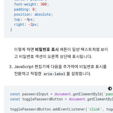
font-weight
:
300
;
padding
:
0
;
position
:
absolute
;
top
:
-4
px
;
right
:
-2
px
;
}
이렇게 하면
비밀번호 표시
버튼이 일반 텍스트처럼 보이
고 비밀번호 섹션의 오른쪽 상단에 표시됩니다.
JavaScript 편집기에 다음을 추가하여 비밀번호 표시를
전환하고 적절한
aria-label
를 설정합니다.
const
passwordInput
=
document
.
getElementById
(
'pas
const
togglePasswordButton
=
document
.
getElementBy
togglePasswordButton
.
addEventListener
(
'click'
,
tog