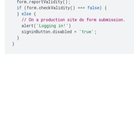
form
.
reportValidity
();
if
(
form
.
checkValidity
()
===
false
)
{
}
else
{
// On a production site do form submission.
alert
(
'Logging in!'
)
signinButton
.
disabled
=
'true'
;
}
}