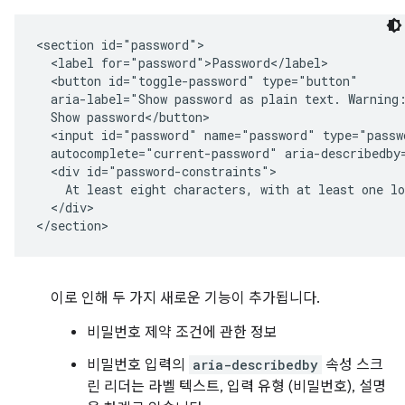
<section id="password">

  <label for="password">Password</label>

  <button id="toggle-password" type="button"

  aria-label="Show password as plain text. Warning:
  Show password</button>

  <input id="password" name="password" type="passwo
  autocomplete="current-password" aria-describedby=
  <div id="password-constraints">

    At least eight characters, with at least one lo
  </div>

이로 인해 두 가지 새로운 기능이 추가됩니다.
비밀번호 제약 조건에 관한 정보
비밀번호 입력의
aria-describedby
속성 스크
린 리더는 라벨 텍스트, 입력 유형 (비밀번호), 설명