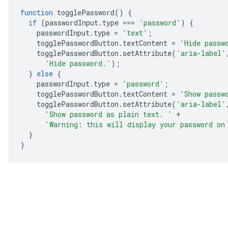
function
togglePassword
()
{
if
(
passwordInput
.
type
===
'password'
)
{
passwordInput
.
type
=
'text'
;
togglePasswordButton
.
textContent
=
'Hide passw
togglePasswordButton
.
setAttribute
(
'aria-label'
'Hide password.'
);
}
else
{
passwordInput
.
type
=
'password'
;
togglePasswordButton
.
textContent
=
'Show passw
togglePasswordButton
.
setAttribute
(
'aria-label'
'Show password as plain text. '
+
'Warning: this will display your password on
}
}