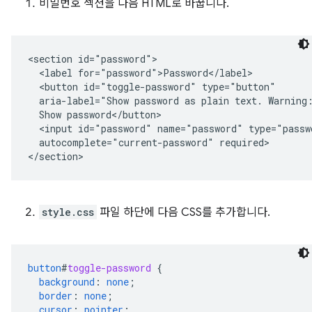
비밀번호 섹션을 다음 HTML로 바꿉니다.
<section id="password">

  <label for="password">Password</label>

  <button id="toggle-password" type="button"

  aria-label="Show password as plain text. Warning:
  Show password</button>

  <input id="password" name="password" type="passwo
  autocomplete="current-password" required>

style.css
파일 하단에 다음 CSS를 추가합니다.
button
#
toggle-password
{
background
:
none
;
border
:
none
;
cursor
:
pointer
;