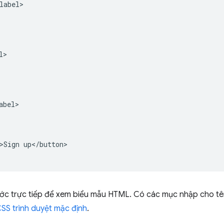
label>

>

bel>

>Sign up</button>

c trực tiếp để xem biểu mẫu HTML. Có các mục nhập cho tên,
SS trình duyệt mặc định
.