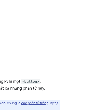
ng ký là một
<button>
.
tất cả những phần tử này.
o đó, chúng là
các phần tử trống
. Ký tự