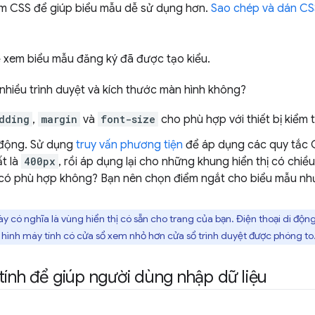
êm CSS để giúp biểu mẫu dễ sử dụng hơn.
Sao chép và dán CS
 xem biểu mẫu đăng ký đã được tạo kiểu.
nhiều trình duyệt và kích thước màn hình không?
dding
,
margin
và
font-size
cho phù hợp với thiết bị kiểm 
i động. Sử dụng
truy vấn phương tiện
để áp dụng các quy tắc 
ất là
400px
, rồi áp dụng lại cho những khung hiển thị có chiều
có phù hợp không? Bạn nên chọn điểm ngắt cho biểu mẫu nh
y có nghĩa là vùng hiển thị có sẵn cho trang của bạn. Điện thoại di độ
n hình máy tính có cửa sổ xem nhỏ hơn cửa sổ trình duyệt được phóng to
ính để giúp người dùng nhập dữ liệu