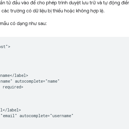
n tử đầu vào để cho phép trình duyệt lưu trữ và tự động điền 
các trường có dữ liệu bị thiếu hoặc không hợp lệ.
mẫu có dạng như sau:
st">

name</label>

name" autocomplete="name"

 required>

l</label>

"email" autocomplete="username"
