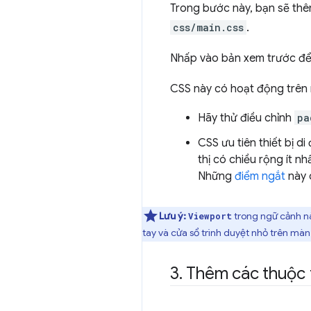
Trong bước này, bạn sẽ th
css/main.css
.
Nhấp vào bản xem trước để
CSS này có hoạt động trên 
Hãy thử điều chỉnh
pa
CSS ưu tiên thiết bị d
thị có chiều rộng ít nh
Những
điểm ngắt
này 
Lưu ý:
trong ngữ cảnh nà
Viewport
tay và cửa sổ trình duyệt nhỏ trên mà
3
.
Thêm các thuộc t