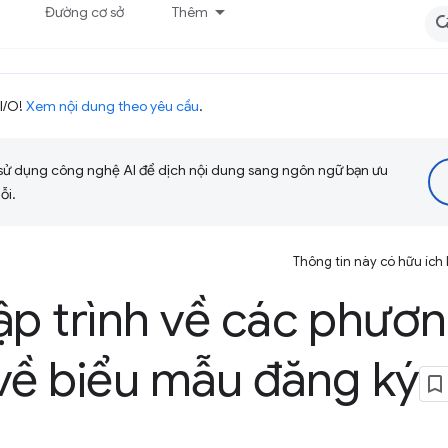
Đường cơ sở
Thêm
I/O!
Xem nội dung theo yêu cầu
.
sử dụng công nghệ AI để dịch nội dung sang ngôn ngữ bạn ưu
ỗi.
Thông tin này có hữu ích
ập trình về các phươ
về biểu mẫu đăng ký