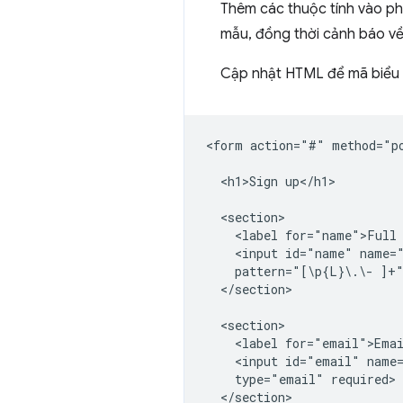
Thêm các thuộc tính vào phầ
mẫu, đồng thời cảnh báo về 
Cập nhật HTML để mã biểu 
<form action="#" method="po
  <h1>Sign up</h1>

  <section>

    <label for="name">Full 
    <input id="name" name="
    pattern="[\p{L}\.\- ]+"
  </section>

  <section>

    <label for="email">Emai
    <input id="email" name=
    type="email" required>

  </section>
