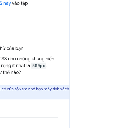
S này
vào tệp
thử của bạn.
CSS cho những khung hiển
 rộng ít nhất là
500px
.
ư thế nào?
ng có cửa sổ xem nhỏ hơn máy tính xách
.