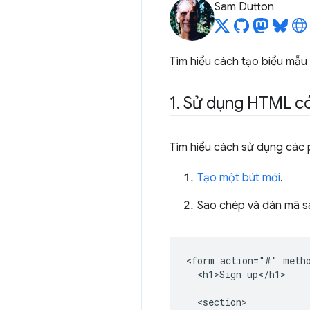
Sam Dutton
Tìm hiểu cách tạo biểu mẫu
1
.
Sử dụng HTML có
Tìm hiểu cách sử dụng các p
Tạo một bút mới
.
Sao chép và dán mã s
<form action="#" metho
  <h1>Sign up</h1>

  <section>
