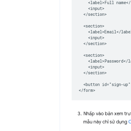
    <label>Full name</
    <input>

  </section>

  <section>

    <label>Email</label
    <input>

  </section>

  <section>

    <label>Password</la
    <input>

  </section>

  <button id="sign-up"
Nhấp vào bản xem trướ
mẫu này chỉ sử dụng
C