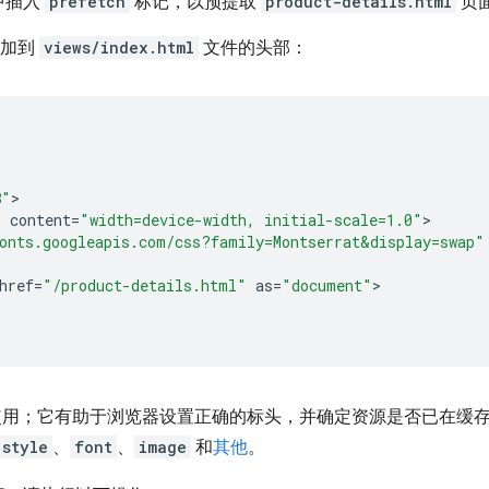
中插入
prefetch
标记，以预提取
product-details.html
页
添加到
views/index.html
文件的头部：
8"
"
content
=
"width=device-width, initial-scale=1.0"
onts.googleapis.com/css?family=Montserrat&display=swap"
href
=
"/product-details.html"
as
=
"document"
用；它有助于浏览器设置正确的标头，并确定资源是否已在缓
style
、
font
、
image
和
其他
。