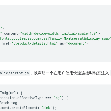
8"
t"
content
=
"width=device-width, initial-scale=1.0"
fonts.googleapis.com/css?family=Montserrat&display=swap
href
=
"/product-details.html"
as
=
"document"
blic/script.js
，以声明一个在用户使用快速连接时动态注入
In4g
(
url
)
{
nnection
.
effectiveType
===
'4g'
)
{
fetch
tag
ument
.
createElement
(
'link'
);