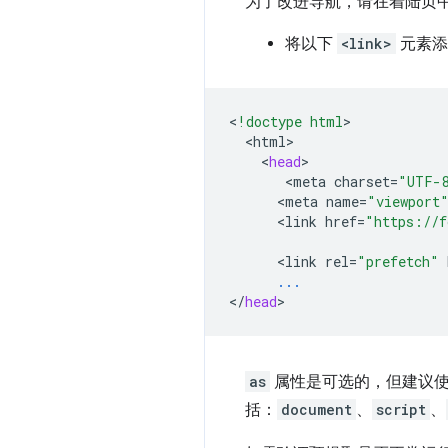
为了改进导航，请在着陆页
将以下
<link>
元素
<
!doctype html
<
html
<
head
<
meta
charset
=
"UTF-
<
meta
name
=
"viewport
<
link
href
=
"https://f
<
link
rel
=
"prefetch"
...
<
/
head
as
属性是可选的，但建议使
括：
document
、
script
、