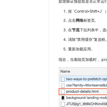
如需验证预提取是否正常运
按 `Control+Shift
点击
网络
标签页。
在
节流
下拉列表中，选
清除“禁用缓存”复选框
重新加载应用。
现在，当着陆页加载时，
pr