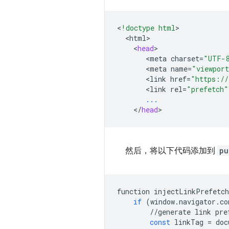
<
!doctype html
<
html
<
head
<
meta
charset
=
"UTF-
<
meta
name
=
"viewpor
<
link
href
=
"https://
<
link
rel
=
"prefetch"
...
<
/
head
然后，将以下代码添加到
pu
function
injectLinkPrefetch
if
(
window
.
navigator
.
co
//
generate
link
pre
const
linkTag
=
doc