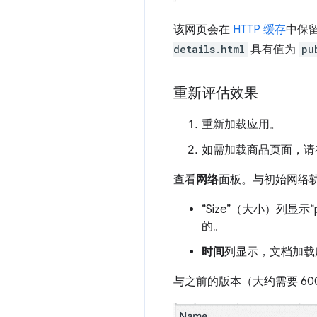
该网页会在
HTTP 缓存
中保留
details.html
具有值为
pu
重新评估效果
重新加载应用。
如需加载商品页面，请
查看
网络
面板。与初始网络
“Size”（大小）列显
的。
时间
列显示，文档加载所
与之前的版本（大约需要 60