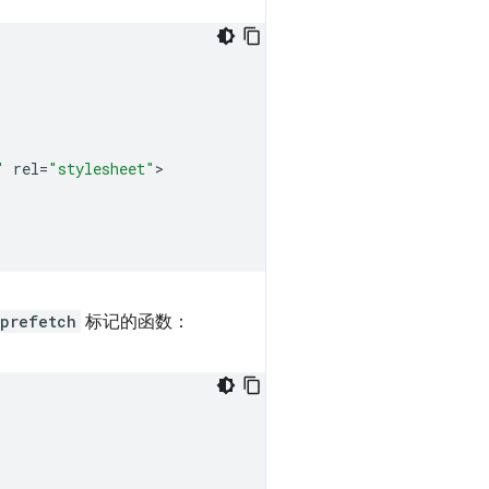
"
rel
=
"stylesheet"
prefetch
标记的函数：