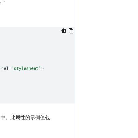
面：
rel
=
"stylesheet"
>

存中。此属性的示例值包