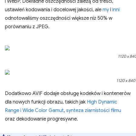
i WebP. Dokładne oszczędności zależą od treści,
ustawień kodowania i docelowej jakości, ale
my
i
inni
odnotowaliśmy oszczędności większe niż 50% w
porównaniu z JPEG.
1120 x 840
1120 x 840 
Dodatkowo AVIF dodaje obsługę kodeków i kontenerów
dla nowych funkcji obrazu, takich jak
High Dynamic
Range i Wide Color Gamut
,
synteza ziarnistości filmu
oraz dekodowanie progresywne.