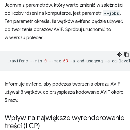
Jednym z parametrów, który warto zmienić w zależności
od liczby rdzeni na komputerze, jest parametr
--jobs
.
Ten parametr określa, ile wątków avifenc będzie używać
do tworzenia obrazów AVIF. Spróbuj uruchomić to
w wierszu poleceń.
./avifenc
--min
0
--max
63
-a
end-usage
=
q
-a
cq-leve
Informuje avifenc, aby podczas tworzenia obrazu AVIF
używał 8 wątków, co przyspiesza kodowanie AVIF około
5 razy.
Wpływ na największe wyrenderowanie
treści (LCP)