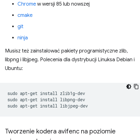
Chrome
w wersji 85 lub nowszej
cmake
git
ninja
Musisz też zainstalować pakiety programistyczne zlib,
libpng i libjpeg. Polecenia dla dystrybucji Linuksa Debian i
Ubuntu:
sudo
apt-get
install
zlib1g-dev

sudo
apt-get
install
libpng-dev

sudo
apt-get
install
Tworzenie kodera avifenc na poziomie