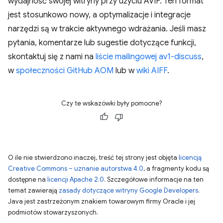
wydajność swojej witryny przy użyciu AVIF. Ten format
jest stosunkowo nowy, a optymalizacje i integracje
narzędzi są w trakcie aktywnego wdrażania. Jeśli masz
pytania, komentarze lub sugestie dotyczące funkcji,
skontaktuj się z nami na
liście mailingowej av1-discuss
,
w
społeczności GitHub AOM
lub w
wiki AIFF
.
Czy te wskazówki były pomocne?
O ile nie stwierdzono inaczej, treść tej strony jest objęta
licencją
Creative Commons – uznanie autorstwa 4.0
, a fragmenty kodu są
dostępne na
licencji Apache 2.0
. Szczegółowe informacje na ten
temat zawierają
zasady dotyczące witryny Google Developers
.
Java jest zastrzeżonym znakiem towarowym firmy Oracle i jej
podmiotów stowarzyszonych.