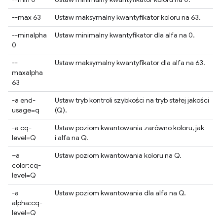
--max 63
Ustaw maksymalny kwantyfikator koloru na 63.
--minalpha
Ustaw minimalny kwantyfikator dla alfa na 0.
0
--
Ustaw maksymalny kwantyfikator dla alfa na 63.
maxalpha
63
-a end-
Ustaw tryb kontroli szybkości na tryb stałej jakości
usage=q
(Q).
-a cq-
Ustaw poziom kwantowania zarówno koloru, jak
level=Q
i alfa na Q.
–a
Ustaw poziom kwantowania koloru na Q.
color:cq-
level=Q
-a
Ustaw poziom kwantowania dla alfa na Q.
alpha:cq-
level=Q