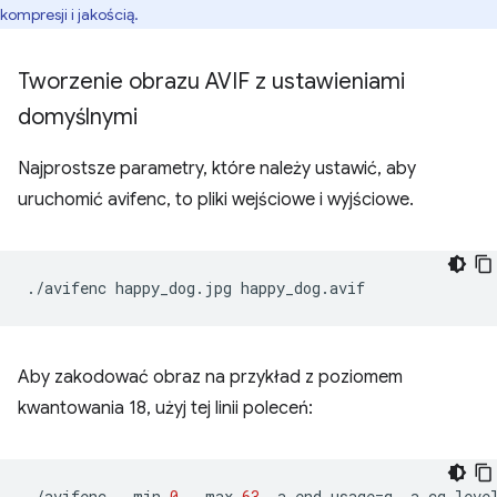
kompresji i jakością.
Tworzenie obrazu AVIF z ustawieniami
domyślnymi
Najprostsze parametry, które należy ustawić, aby
uruchomić avifenc, to pliki wejściowe i wyjściowe.
./avifenc
happy_dog.jpg
Aby zakodować obraz na przykład z poziomem
kwantowania 18, użyj tej linii poleceń:
./avifenc
--min
0
--max
63
-a
end-usage
=
q
-a
cq-leve