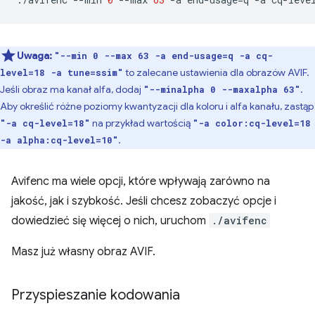
Uwaga:
"--min 0 --max 63 -a end-usage=q -a cq-
to zalecane ustawienia dla obrazów AVIF.
level=18 -a tune=ssim"
Jeśli obraz ma kanał alfa, dodaj
.
"--minalpha 0 --maxalpha 63"
Aby określić różne poziomy kwantyzacji dla koloru i alfa kanału, zastąp
na przykład wartością
"-a cq-level=18"
"-a color:cq-level=18
.
-a alpha:cq-level=10"
Avifenc ma wiele opcji, które wpływają zarówno na
jakość, jak i szybkość. Jeśli chcesz zobaczyć opcje i
dowiedzieć się więcej o nich, uruchom
./avifenc
Masz już własny obraz AVIF.
Przyspieszanie kodowania