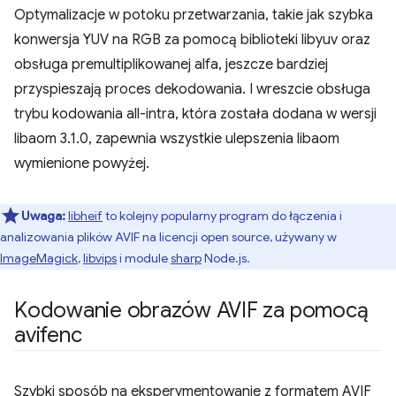
Optymalizacje w potoku przetwarzania, takie jak szybka
konwersja YUV na RGB za pomocą biblioteki libyuv oraz
obsługa premultiplikowanej alfa, jeszcze bardziej
przyspieszają proces dekodowania. I wreszcie obsługa
trybu kodowania all-intra, która została dodana w wersji
libaom 3.1.0, zapewnia wszystkie ulepszenia libaom
wymienione powyżej.
Uwaga:
libheif
to kolejny popularny program do łączenia i
analizowania plików AVIF na licencji open source, używany w
ImageMagick
,
libvips
i module
sharp
Node.js.
Kodowanie obrazów AVIF za pomocą
avifenc
Szybki sposób na eksperymentowanie z formatem AVIF