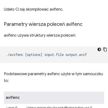
Udało Ci się skompilować avifenc.
Parametry wiersza poleceń avifenc
avifenc używa struktury wiersza poleceń:
./avifenc
[
options
]
input.file
Podstawowe parametry avifenc użyte w tym samouczku
to:
avifenc
--min 0
Ustaw minimalny kwantyfikator koloru na 0.