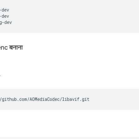
dev

dev

enc बनाना
.