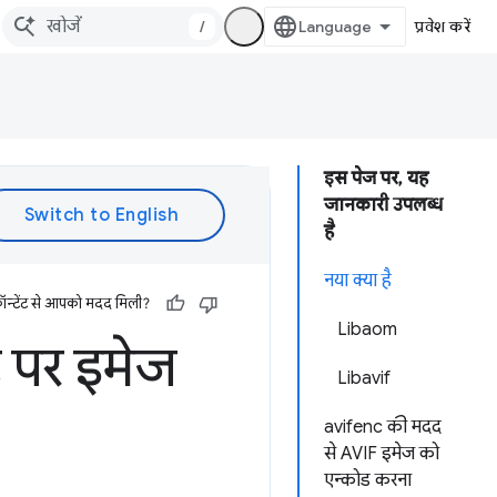
/
प्रवेश करें
इस पेज पर, यह
जानकारी उपलब्ध
है
नया क्या है
ॉन्टेंट से आपको मदद मिली?
Libaom
 पर इमेज
Libavif
avifenc की मदद
से AVIF इमेज को
एन्कोड करना