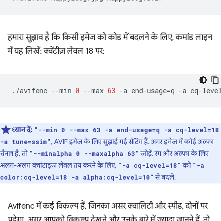
हमारा सुझाव है कि किसी इमेज को कोड में बदलने के लिए, कमांड लाइन
में यह लिखें: क्वेंटीज़ लेवल 18 पर:
./avifenc
--min
0
--max
63
-a
end-usage
=
q
-a
cq-leve
ध्यान दें:
"--min 0 --max 63 -a end-usage=q -a cq-level=18
, AVIF इमेज के लिए सुझाई गई सेटिंग हैं. अगर इमेज में कोई अल्फा
-a tune=ssim"
चैनल है, तो
जोड़ें. रंग और अल्फा के लिए
"--minalpha 0 --maxalpha 63"
अलग-अलग क्वांटाइज़ लेवल तय करने के लिए,
को
"-a cq-level=18"
"-a
से बदलें.
color:cq-level=18 -a alpha:cq-level=10"
Avifenc में कई विकल्प हैं, जिनका असर क्वालिटी और स्पीड, दोनों पर
पड़ेगा. अगर आपको विकल्प देखने और उनके बारे में ज़्यादा जानने हैं, तो