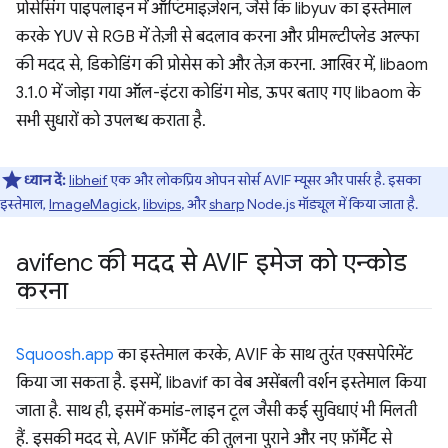
प्रोसेसिंग पाइपलाइन में ऑप्टिमाइज़ेशन, जैसे कि libyuv का इस्तेमाल
करके YUV से RGB में तेज़ी से बदलाव करना और प्रीमल्टीप्लेड अल्फा
की मदद से, डिकोडिंग की प्रोसेस को और तेज़ करना. आखिर में, libaom
3.1.0 में जोड़ा गया ऑल-इंटरा कोडिंग मोड, ऊपर बताए गए libaom के
सभी सुधारों को उपलब्ध कराता है.
ध्यान दें:
libheif
एक और लोकप्रिय ओपन सोर्स AVIF म्यूसर और पार्सर है. इसका
इस्तेमाल,
ImageMagick
,
libvips
, और
sharp
Node.js मॉड्यूल में किया जाता है.
avifenc की मदद से AVIF इमेज को एन्कोड
करना
Squoosh.app
का इस्तेमाल करके, AVIF के साथ तुरंत एक्सपेरिमेंट
किया जा सकता है. इसमें, libavif का वेब असेंबली वर्शन इस्तेमाल किया
जाता है. साथ ही, इसमें कमांड-लाइन टूल जैसी कई सुविधाएं भी मिलती
हैं. इसकी मदद से, AVIF फ़ॉर्मैट की तुलना पुराने और नए फ़ॉर्मैट से