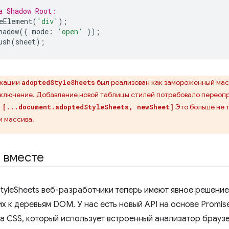
a Shadow Root:
eElement
(
'div'
);
hadow
({
 mode
:
'open'
});
ush
(
sheet
);
икации
был реализован как замороженный масс
adoptedStyleSheets
ключение. Добавление новой таблицы стилей потребовало переоп
Это больше не т
 [...document.adoptedStyleSheets, newSheet]
и массива.
 вместе
StyleSheets веб-разработчики теперь имеют явное решени
х к деревьям DOM. У нас есть новый API на основе Promis
ка CSS, который использует встроенный анализатор браузе