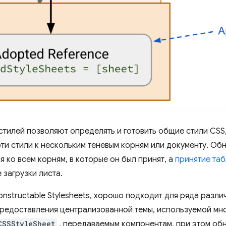
тилей позволяют определять и готовить общие стили CSS, 
ти стили к нескольким теневым корням или документу. Об
 ко всем корням, в которые он был принят, а
принятие та
 загрузки листа.
nstructable Stylesheets, хорошо подходит для ряда разли
редоставления централизованной темы, используемой мно
CSSStyleSheet
, передаваемым компонентам, при этом об