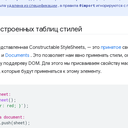
была
удалена из спецификации
, а правила
игнорируются с 
@import
строенных таблиц стилей
дставленная Constructable StyleSheets, — это
принятое
сво
s
и
Documents
. Это позволяет нам явно применять стили,
му поддереву DOM. Для этого мы присваиваем свойству ма
 которые будут применяться к этому элементу.
heet:
heet
();
r: red; }'
);
a document:
.
push
(
sheet
);