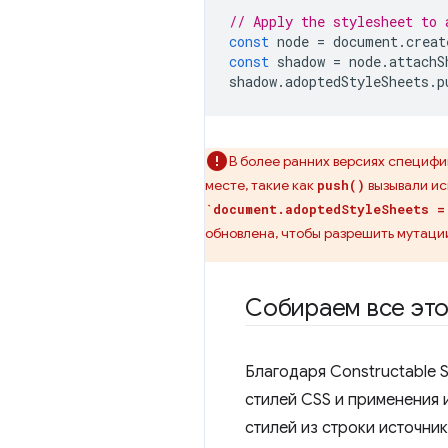
// Apply the stylesheet to 
const
 node 
=
 document
.
creat
const
 shadow 
=
 node
.
attachS
shadow
.
adoptedStyleSheets
.
p
В более ранних версиях специф
месте, такие как
вызывали ис
push()
`document.adoptedStyleSheets =
обновлена, чтобы разрешить мутаци
Собираем все это
Благодаря Constructable 
стилей CSS и применения и
стилей из строки источни