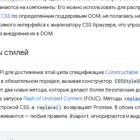
няются на компоненты. Его можно использовать для расп
 CSS
по определенным поддеревьям DOM, не полагаясь н
прямого интерфейса к анализатору CSS браузера, что упр
ез внедрения их в DOM.
ы стилей
PI для достижения этой цели спецификация
Constructable 
 в обязательном порядке, вызывая конструктор
CSSStyleS
ет два новых метода, которые делают более безопасным 
з запуска
Flash of Unstyled Content
(FOUC). Методы
repla
строкой CSS, а
replace()
возвращает Promise. В обоих сл
рживаются — любые правила
@import
игнорируются и выд