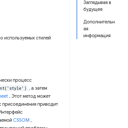
Заглядывая в
будущее
Дополнительн
ая
информация
о используемых стилей
ически процесс
nt('style')
, а затем
heet
. Этот метод может
с присоединения приводит
 Интерфейс
ваемой
CSSOM
,