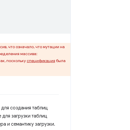
ив, что означало, что мутации на
ределения массива:
ак, поскольку
спецификация
была
е для создания таблиц
e для загрузки таблиц
ра и семантику загрузки.