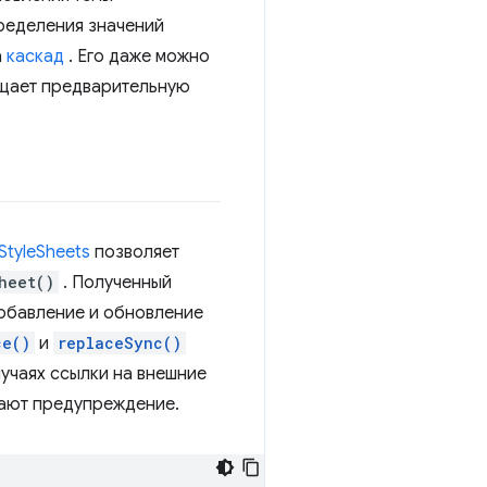
ределения значений
а
каскад
. Его даже можно
ощает предварительную
StyleSheets
позволяет
heet()
. Полученный
добавление и обновление
ce()
и
replaceSync()
учаях ссылки на внешние
ают предупреждение.