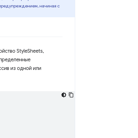
предупреждением, начиная с
йство StyleSheets,
 определенные
ссив из одной или