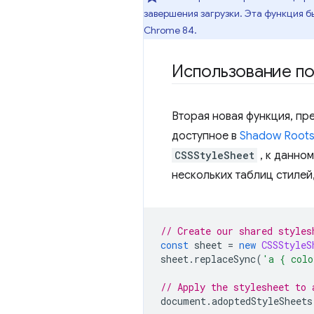
завершения загрузки. Эта функция 
Chrome 84.
Использование по
Вторая новая функция, пре
доступное в
Shadow Root
CSSStyleSheet
, к данно
нескольких таблиц стилей,
// Create our shared styles
const
 sheet 
=
new
CSSStyleS
sheet
.
replaceSync
(
'a { colo
// Apply the stylesheet to 
document
.
adoptedStyleSheets