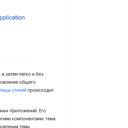
а затем легко и без
новления общего
блицы стилей
происходит
чных приложений. Его
гими компонентами: тема
новления темы