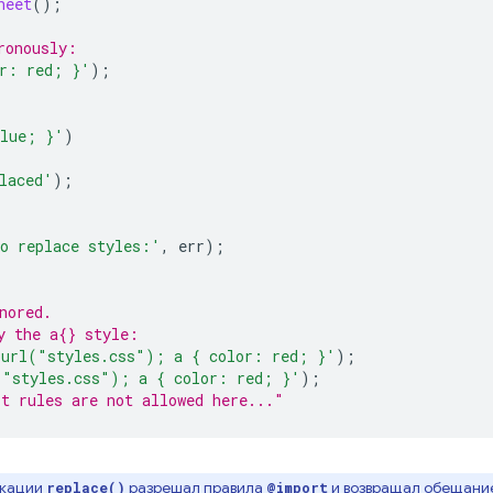
heet
();
ronously:
r: red; }'
);
blue; }'
)
laced'
);
o replace styles:'
,
 err
);
nored.
y the a{} style:
 url("styles.css"); a { color: red; }'
);
("styles.css"); a { color: red; }'
);
t rules are not allowed here..."
икации
разрешал правила
и возвращал обещание
replace()
@import