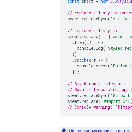
const
 sheet 
=
new
CSSStyleS
// replace all styles synch
sheet
.
replaceSync
(
'a { colo
// replace all styles:
sheet
.
replace
(
'a { color: 
.
then
(()
=>
{
    console
.
log
(
'Styles rep
})
.
catch
(
err 
=>
{
    console
.
error
(
'Failed t
});
// Any @import rules are ig
// Both of these still appl
sheet
.
replaceSync
(
'@import
sheet
.
replace
(
'@import url
// Console warning: "@impor
В более ранних версиях специф