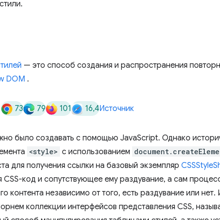
стили.
стилей
— это способ создания и распространения повторн
w DOM
.
73
79
101
16,4
Источник
жно было создавать с помощью JavaScript. Однако истор
лемента
<style>
с использованием
document.createEleme
иста для получения ссылки на базовый экземпляр
CSSStyleS
 CSS-код и сопутствующее ему раздувание, а сам процес
о контента независимо от того, есть раздувание или нет.
корнем коллекции интерфейсов представления CSS, назы