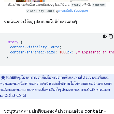
ตัวอย่างการแบ่งเนื้อหาออกเป็นส่วนๆ โดยใช้คลาส
story
เพื่อรับ
content-
visibility: auto
ดู
การสาธิตใน Codepen
จากนั้นเราจะใช้กฎรูปแบบต่อไปนี้กับส่วนต่างๆ
.
story
{
content-visibility
:
auto
;
contain-intrinsic-size
:
1000
px
;
/* Explained in th
}
หมายเหตุ:
โปรดทราบว่าเมื่อเนื้อหาปรากฏขึ้นและหายไป ระบบจะเริ่มและ
หยุดแสดงผลเนื้อหาตามความจำเป็น อย่างไรก็ตาม ไม่ได้หมายความว่าเบราว์เซอร์
จะต้องแสดงผลและแสดงผลเนื้อหาเดิมซ้ำๆ เนื่องจากระบบจะบันทึกงานแสดง
ผลไว้เมื่อเป็นไปได้
ระบุขนาดตามปกติขององค์ประกอบด้วย
contain-