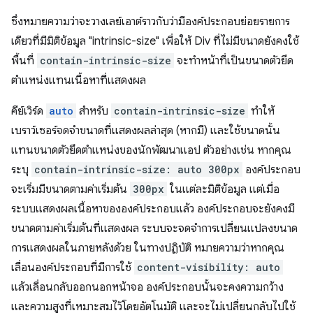
ซึ่งหมายความว่าจะวางเลย์เอาต์ราวกับว่ามีองค์ประกอบย่อยรายการ
เดียวที่มีมิติข้อมูล "intrinsic-size" เพื่อให้ Div ที่ไม่มีขนาดยังคงใช้
พื้นที่
contain-intrinsic-size
จะทำหน้าที่เป็นขนาดตัวยึด
ตําแหน่งแทนเนื้อหาที่แสดงผล
คีย์เวิร์ด
auto
สําหรับ
contain-intrinsic-size
ทําให้
เบราว์เซอร์จดจําขนาดที่แสดงผลล่าสุด (หากมี) และใช้ขนาดนั้น
แทนขนาดตัวยึดตําแหน่งของนักพัฒนาแอป ตัวอย่างเช่น หากคุณ
ระบุ
contain-intrinsic-size: auto 300px
องค์ประกอบ
จะเริ่มมีขนาดตามค่าเริ่มต้น
300px
ในแต่ละมิติข้อมูล แต่เมื่อ
ระบบแสดงผลเนื้อหาขององค์ประกอบแล้ว องค์ประกอบจะยังคงมี
ขนาดตามค่าเริ่มต้นที่แสดงผล ระบบจะจดจำการเปลี่ยนแปลงขนาด
การแสดงผลในภายหลังด้วย ในทางปฏิบัติ หมายความว่าหากคุณ
เลื่อนองค์ประกอบที่มีการใช้
content-visibility: auto
แล้วเลื่อนกลับออกนอกหน้าจอ องค์ประกอบนั้นจะคงความกว้าง
และความสูงที่เหมาะสมไว้โดยอัตโนมัติ และจะไม่เปลี่ยนกลับไปใช้