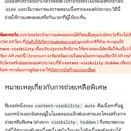
เมื่อองค์ประกอบเข้าใกล้วิวพอร์ต เบราว์เซอร์จะไม่เพิ่มองค์ประกอบ
size
และเริ่มวาดภาพและทดสอบเนื้อหาขององค์ประกอบ วิธีนี้
ช่วยให้การแสดงผลเสร็จทันเวลาที่ผู้ใช้จะเห็น
ข้อควรระวัง:
เบราว์เซอร์จะข้ามการแสดงผลงานได้ก็ต่อเมื่อคุณระมัดระวังที่จะไม่เร
DOM API ใดๆ ที่
บังคับให้เกิดการแสดงผลบางส่วน
บนซับทรีที่ข้าม หากคุณใช้
เพื่อปรับปรุงประสิทธิภาพ ให้ตรวจสอบโค้ดเพื่อให้แน่ใจว่าไ
tent-visibility
เรียก API เหล่านี้ Chromium จะพิมพ์ข้อความในคอนโซลหากคุณเรียกใช้ API เหล่าน
รับโครงสร้างย่อยขององค์ประกอบที่มี
เพื่อช
content-visibility:hidden
ค้นหา หากต้องการดูข้อความ ให้
เปิดการบันทึกแบบละเอียด
หมายเหตุเกี่ยวกับการช่วยเหลือพิเศษ
ฟีเจอร์หนึ่งของ
content-visibility: auto
คือเนื้อหาที่อยู่
นอกหน้าจอจะยังคงอยู่ในโมเดลออบเจ็กต์เอกสารและโครงสร้างการ
ช่วยเหลือพิเศษ (ต่างจาก
visibility: hidden
) ซึ่งหมายความ
ว่าผู้ใช้สามารถค้นหาเนื้อหาในหน้าเว็บและไปยังเนื้อหาดังกล่าวได้