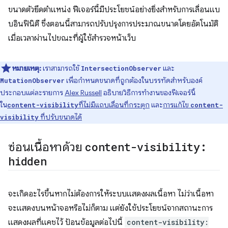
ขนาดตัวยึดตำแหน่ง ฟีเจอร์นี้มีประโยชน์อย่างยิ่งสําหรับการเลื่อนแบ
บอินฟินิตี ซึ่งตอนนี้สามารถปรับปรุงการประมาณขนาดโดยอัตโนมัติ
เมื่อเวลาผ่านไปขณะที่ผู้ใช้สำรวจหน้าเว็บ
หมายเหตุ:
เราสามารถใช้
และ
IntersectionObserver
เพื่อกำหนดขนาดที่ถูกต้องในบรรทัดสำหรับองค์
MutationObserver
ประกอบแต่ละรายการ
Alex Russell
อธิบายวิธีการทำงานของฟีเจอร์นี้
ใน
ที่ไม่มีแถบเลื่อนที่กระตุก
และ
การแก้ไข
content-visibility
content-
ที่ปรับขนาดได้
visibility
ซ่อนเนื้อหาด้วย
content-visibility:
hidden
จะเกิดอะไรขึ้นหากไม่ต้องการให้ระบบแสดงผลเนื้อหา ไม่ว่าเนื้อหา
จะแสดงบนหน้าจอหรือไม่ก็ตาม แต่ยังใช้ประโยชน์จากสถานะการ
แสดงผลที่แคชไว้ ป้อนข้อมูลต่อไปนี้
content-visibility: