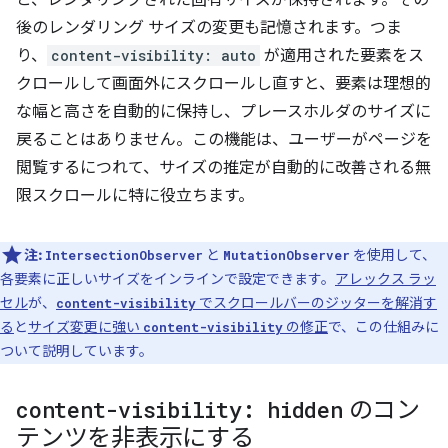
と、レンダリングされた固有サイズが保持されます。その
後のレンダリング サイズの変更も記憶されます。つま
り、
content-visibility: auto
が適用された要素をス
クロールして画面外にスクロールし直すと、要素は理想的
な幅と高さを自動的に保持し、プレースホルダのサイズに
戻ることはありません。この機能は、ユーザーがページを
閲覧するにつれて、サイズの推定が自動的に改善される無
限スクロールに特に役立ちます。
注:
と
を使用して、
IntersectionObserver
MutationObserver
各要素に正しいサイズをインラインで設定できます。
アレックス ラッ
セル
が、
でスクロールバーのジッターを解消す
content-visibility
る
と
サイズ変更に強い
の修正
で、この仕組みに
content-visibility
ついて説明しています。
content-visibility: hidden
のコン
テンツを非表示にする