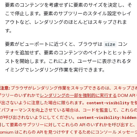
要素のコンテンツを考慮せずに要素のサイズを決定し、そ
こで停止します。要素のサブツリーのスタイル設定やレイ
アウトなど、レンダリングのほとんどはスキップされま
す。
要素がビューポートに近づくと、ブラウザは
size
コン
テナを追加せず、要素のコンテンツのペイントとヒットテ
ストを開始します。これにより、ユーザーに表示されるタ
イミングでレンダリング作業を実行できます。
注意:
ブラウザがレンダリング作業をスキップできるのは、スキップさ
ブツリーのいずれかで
レンダリングの一部を強制的に実行する
DOM API
び出さないように注意した場合に限られます。
を
content-visibility
てパフォーマンスを向上させている場合は、コードを監査して、これら
PI が呼び出されないようにしてください。
content-visibility:hidden
用して要素のサブツリーに対してこれらの API のいずれかを呼び出すと
romium はこれらの API を見つけやすくするためにコンソール メッセー