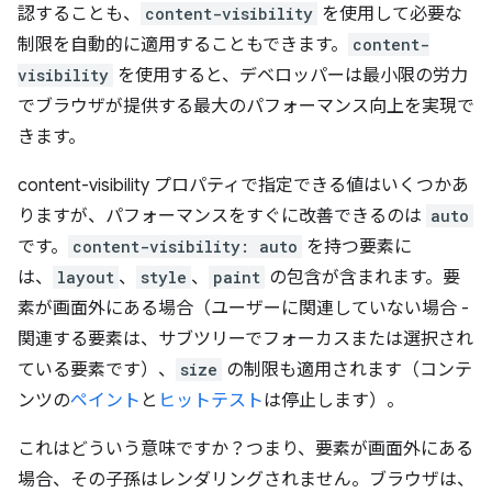
認することも、
content-visibility
を使用して必要な
制限を自動的に適用することもできます。
content-
visibility
を使用すると、デベロッパーは最小限の労力
でブラウザが提供する最大のパフォーマンス向上を実現で
きます。
content-visibility プロパティで指定できる値はいくつかあ
りますが、パフォーマンスをすぐに改善できるのは
auto
です。
content-visibility: auto
を持つ要素に
は、
layout
、
style
、
paint
の包含が含まれます。要
素が画面外にある場合（ユーザーに関連していない場合 -
関連する要素は、サブツリーでフォーカスまたは選択され
ている要素です）、
size
の制限も適用されます（コンテ
ンツの
ペイント
と
ヒットテスト
は停止します）。
これはどういう意味ですか？つまり、要素が画面外にある
場合、その子孫はレンダリングされません。ブラウザは、