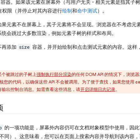
容器。如果该元素在屏幕外（与用户无关 - 相关元素是指其子
含权限（并停止对其内容进行
绘制
和
命中测试
）。
如果元素不在屏幕上，其子元素将不会呈现。浏览器在不考虑元
系统会跳过大多数渲染，例如元素子树的样式和布局。
不再添加
size
容器，并开始绘制和点击测试元素的内容。这样
某个被跳过的子树上
强制执行部分渲染
的任何 DOM API 的情况下，浏
核您的代码，以确保这些 API 不会被调用。为了便于查找，如果您使用
c
um 将输出控制台消息。如需查看这些消息，请
开启详细日志记录
。
项
o
的一项功能是，屏幕外内容仍可在文档对象模型中使用，因此
不同）。这意味着，您可以在页面上搜索内容并导航到该内容，