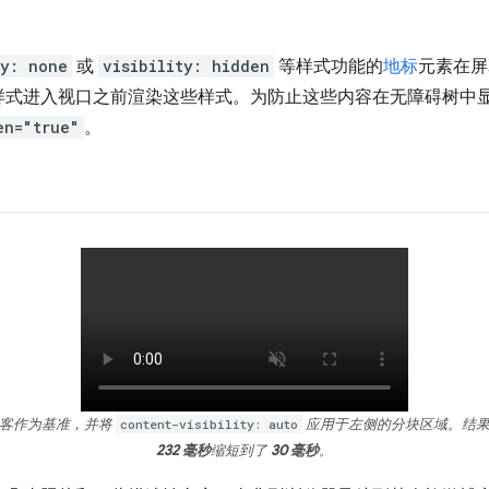
ay: none
或
visibility: hidden
等样式功能的
地标
元素在屏
样式进入视口之前渲染这些样式。为防止这些内容在无障碍树中
en="true"
。
博客作为基准，并将
content-visibility: auto
应用于左侧的分块区域。结果
232 毫秒
缩短到了
30 毫秒
。