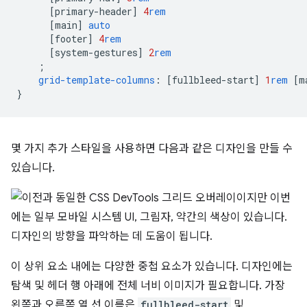
[
primary-header
]
4
rem
[
main
]
auto
[
footer
]
4
rem
[
system-gestures
]
2
rem
;
grid-template-columns
:
[
fullbleed-start
]
1
rem
[
m
}
몇 가지 추가 스타일을 사용하면 다음과 같은 디자인을 만들 수
있습니다.
이 상위 요소 내에는 다양한 중첩 요소가 있습니다. 디자인에는
탐색 및 헤더 행 아래에 전체 너비 이미지가 필요합니다. 가장
왼쪽과 오른쪽 열 선 이름은
fullbleed-start
및