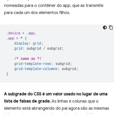
nomeadas para o contêiner do app, que as transmite
para cada um dos elementos filhos.
.
device
 > 
.
app
,
.
app
 > 
*
{
display
:
grid
;
grid
:
subgrid
/
subgrid
;
/* same as */
grid-template-rows
:
subgrid
;
grid-template-columns
:
subgrid
;
}
A subgrade do CSS é um valor usado no lugar de uma
lista de faixas de grade.
As linhas e colunas que o
elemento está abrangendo do pai agora são as mesmas