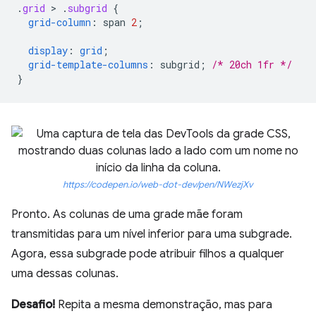
.
grid
 > 
.
subgrid
{
grid-column
:
span
2
;
display
:
grid
;
grid-template-columns
:
subgrid
;
/* 20ch 1fr */
}
https://codepen.io/web-dot-dev/pen/NWezjXv
Pronto. As colunas de uma grade mãe foram
transmitidas para um nível inferior para uma subgrade.
Agora, essa subgrade pode atribuir filhos a qualquer
uma dessas colunas.
Desafio!
Repita a mesma demonstração, mas para