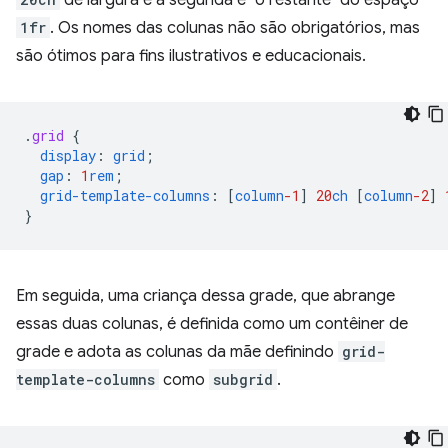
de largura e a segunda é "o restante" do espaço
1fr
. Os nomes das colunas não são obrigatórios, mas
são ótimos para fins ilustrativos e educacionais.
.
grid
{
display
:
grid
;
gap
:
1
rem
;
grid-template-columns
:
[
column
-1
]
20
ch
[
column
-2
]
}
Em seguida, uma criança dessa grade, que abrange
essas duas colunas, é definida como um contêiner de
grade e adota as colunas da mãe definindo
grid-
template-columns
como
subgrid
.