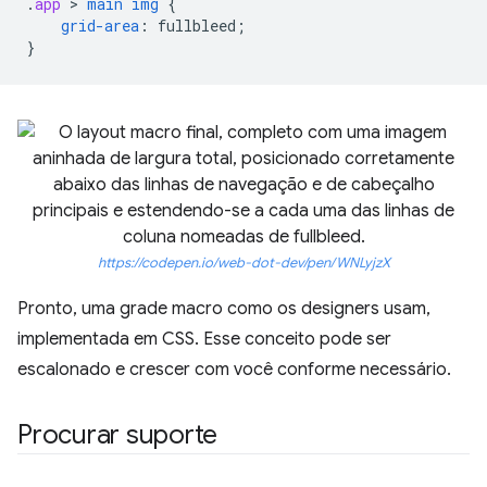
.
app
 > 
main
img
{
grid-area
:
fullbleed
;
}
https://codepen.io/web-dot-dev/pen/WNLyjzX
Pronto, uma grade macro como os designers usam,
implementada em CSS. Esse conceito pode ser
escalonado e crescer com você conforme necessário.
Procurar suporte