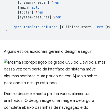
[
primary-header
]
4
rem
[
main
]
auto
[
footer
]
4
rem
[
system-gestures
]
2
rem
;
grid-template-columns
:
[
fullbleed-start
]
1
rem
[
m
}
Alguns estilos adicionais geram o design a seguir.
Dentro desse elemento pai, há vários elementos
aninhados. O design exige uma imagem de largura
completa abaixo das linhas de navegação e do