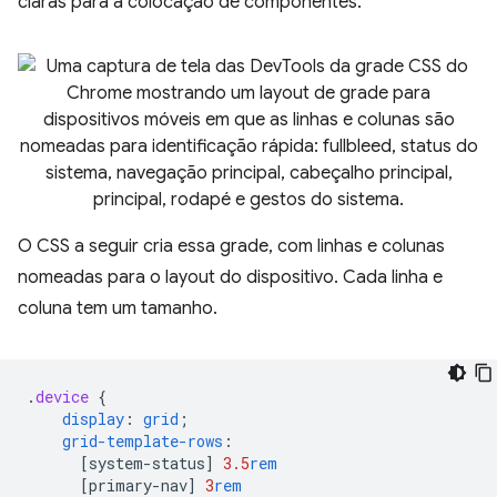
claras para a colocação de componentes.
O CSS a seguir cria essa grade, com linhas e colunas
nomeadas para o layout do dispositivo. Cada linha e
coluna tem um tamanho.
.
device
{
display
:
grid
;
grid-template-rows
:
[
system-status
]
3.5
rem
[
primary-nav
]
3
rem