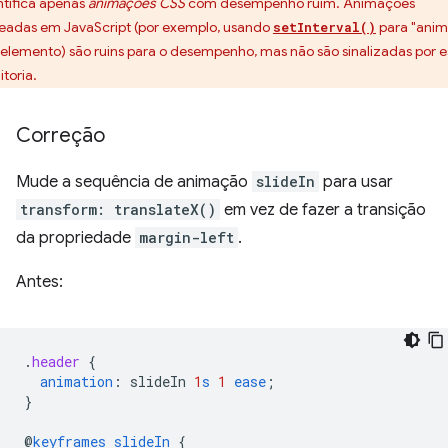
ntifica apenas
animações CSS
com desempenho ruim. Animações
eadas em JavaScript (por exemplo, usando
para "anim
setInterval()
elemento) são ruins para o desempenho, mas não são sinalizadas por e
itoria.
Correção
Mude a sequência de animação
slideIn
para usar
transform: translateX()
em vez de fazer a transição
da propriedade
margin-left
.
Antes:
.
header
{
animation
:
slideIn
1
s
1
ease
;
}
@
keyframes
slideIn
{