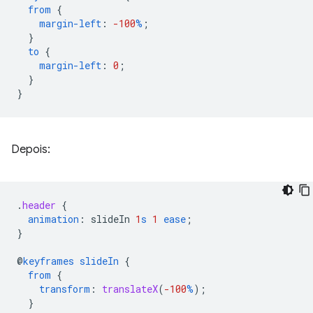
from
{
margin-left
:
-100
%
;
}
to
{
margin-left
:
0
;
}
}
Depois:
.
header
{
animation
:
slideIn
1
s
1
ease
;
}
@
keyframes
slideIn
{
from
{
transform
:
translateX
(
-100
%
);
}