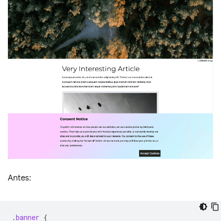
Antes:
.
banner
{