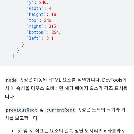
"y"
:
246
,
"width"
:
4
,
"height"
:
18
,
"top"
:
246
,
"right"
:
315
,
"bottom"
:
264
,
"left"
:
311
}
}
]
node
속성은 이동된 HTML 요소를 식별합니다. DevTools에
서 이 속성을 마우스 오버하면 해당 페이지 요소가 강조 표시됩
니다.
previousRect
및
currentRect
속성은 노드의 크기와 위
치를 보고합니다.
x
및
y
좌표는 요소의 왼쪽 상단 모서리의 x 좌표와 y