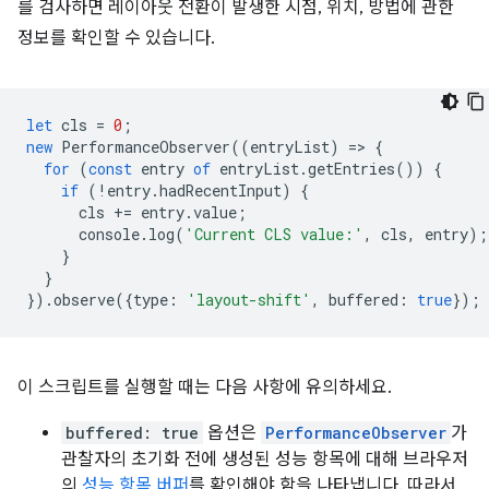
를 검사하면 레이아웃 전환이 발생한 시점, 위치, 방법에 관한
정보를 확인할 수 있습니다.
let
cls
=
0
;
new
PerformanceObserver
((
entryList
)
=
>
{
for
(
const
entry
of
entryList
.
getEntries
())
{
if
(
!
entry
.
hadRecentInput
)
{
cls
+=
entry
.
value
;
console
.
log
(
'Current CLS value:'
,
cls
,
entry
);
}
}
}).
observe
({
type
:
'layout-shift'
,
buffered
:
true
});
이 스크립트를 실행할 때는 다음 사항에 유의하세요.
buffered: true
옵션은
PerformanceObserver
가
관찰자의 초기화 전에 생성된 성능 항목에 대해 브라우저
의
성능 항목 버퍼
를 확인해야 함을 나타냅니다. 따라서