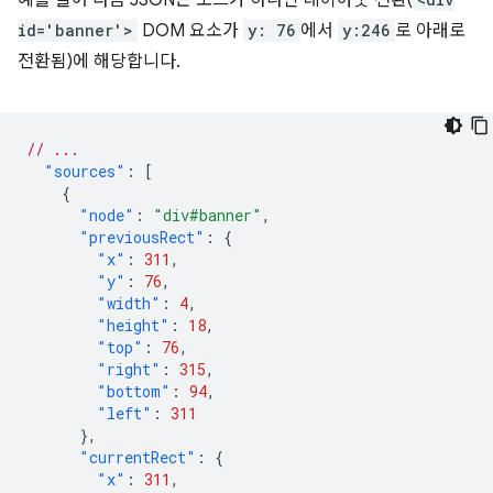
예를 들어 다음 JSON은 소스가 하나인 레이아웃 전환(
id='banner'>
DOM 요소가
y: 76
에서
y:246
로 아래로
전환됨)에 해당합니다.
// ...
"sources"
:
[
{
"node"
:
"div#banner"
,
"previousRect"
:
{
"x"
:
311
,
"y"
:
76
,
"width"
:
4
,
"height"
:
18
,
"top"
:
76
,
"right"
:
315
,
"bottom"
:
94
,
"left"
:
311
},
"currentRect"
:
{
"x"
:
311
,