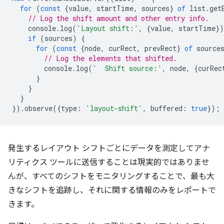
for
(
const
{
value
,
startTime
,
sources
}
of
list
.
get
// Log the shift amount and other entry info.
console
.
log
(
'Layout shift:'
,
{
value
,
startTime
}
if
(
sources
)
{
for
(
const
{
node
,
curRect
,
prevRect
}
of
source
// Log the elements that shifted.
console
.
log
(
'  Shift source:'
,
node
,
{
curRec
}
}
}
}).
observe
({
type
:
'layout-shift'
,
buffered
:
true
});
発生するレイアウト シフトごとにデータを測定してアナ
リティクス ツールに送信することは現実的ではありませ
んが、すべてのシフトをモニタリングすることで、最も大
きなシフトを追跡し、それに関する情報のみをレポートで
きます。