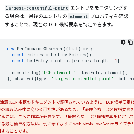
largest-contentful-paint
エントリをモニタリングす
る場合は、最後のエントリの
element
プロパティを確認
することで、現在の LCP 候補要素を特定できます。
new
PerformanceObserver
((
list
)
=
>
{
const
entries
=
list
.
getEntries
();
const
lastEntry
=
entries
[
entries
.
length
-
1
];
console
.
log
(
'LCP element:'
,
lastEntry
.
element
);
}).
observe
({
type
:
'largest-contentful-paint'
,
buffer
注意:
LCP 指標のドキュメント
で説明されているように、LCP 候補要素
ジの読み込み中に変わる可能性があるため、「最終的な」LCP 候補要素
するには、さらに作業が必要です。「最終的な」LCP 候補要素を特定し
する最も簡単な方法は、
例
に示すように
web-vitals
JavaScript ライブ
用することです。