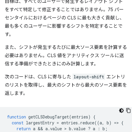
目標は、すべてのユーザーで発生するレイアウト シフト
をすべて特定して修正することではありません。75 パー
センタイルにおけるページの CLS に最も大きく貢献し、
最も多くのユーザーに影響するシフトを特定することで
す。
また、シフトが発生するたびに最大ソース要素を計算する
必要はありません。CLS 値をアナリティクス ツールに送
信する準備ができたときにのみ計算します。
次のコードは、CLS に寄与した
layout-shift
エントリ
のリストを取得し、最大のシフトから最大のソース要素を
返します。
function
getCLSDebugTarget
(
entries
)
{
const
largestEntry
=
entries
.
reduce
((
a
,
b
)
=
>
{
return
a
 && 
a
.
value
 > 
b
.
value
?
a
:
b
;