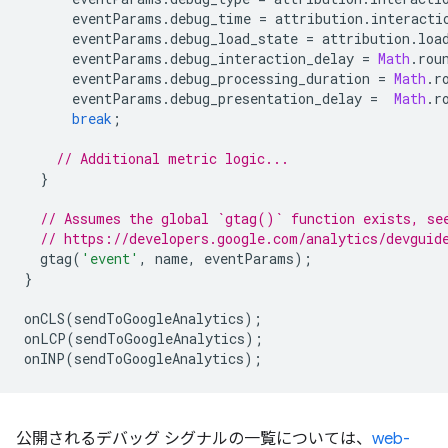
eventParams
.
debug_time
=
attribution
.
interacti
eventParams
.
debug_load_state
=
attribution
.
loa
eventParams
.
debug_interaction_delay
=
Math
.
rou
eventParams
.
debug_processing_duration
=
Math
.
r
eventParams
.
debug_presentation_delay
=
Math
.
r
break
;
// Additional metric logic...
}
// Assumes the global `gtag()` function exists, se
// https://developers.google.com/analytics/devguid
gtag
(
'event'
,
name
,
eventParams
);
}
onCLS
(
sendToGoogleAnalytics
);
onLCP
(
sendToGoogleAnalytics
);
onINP
(
sendToGoogleAnalytics
);
公開されるデバッグ シグナルの一覧については、
web-