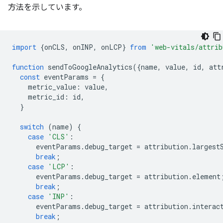
方法を示しています。
import
{
onCLS
,
onINP
,
onLCP
}
from
'web-vitals/attrib
function
sendToGoogleAnalytics
({
name
,
value
,
id
,
att
const
eventParams
=
{
metric_value
:
value
,
metric_id
:
id
,
}
switch
(
name
)
{
case
'CLS'
:
eventParams
.
debug_target
=
attribution
.
largest
break
;
case
'LCP'
:
eventParams
.
debug_target
=
attribution
.
element
break
;
case
'INP'
:
eventParams
.
debug_target
=
attribution
.
interac
break
;