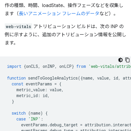
作の種類、時間、loadState、操作フェーズなどを収集し
ます（
長いアニメーション フレームのデータ
など）。
web-vitals
アトリビューション ビルドは、次の INP の
例に示すように、追加のアトリビューション情報を公開し
ます。
import
{
onCLS
,
onINP
,
onLCP
}
from
'web-vitals/attrib
function
sendToGoogleAnalytics
({
name
,
value
,
id
,
att
const
eventParams
=
{
metric_value
:
value
,
metric_id
:
id
,
}
switch
(
name
)
{
case
'INP'
:
eventParams
.
debug_target
=
attribution
.
interac
eventParams
.
debug_type
=
attribution
.
interacti