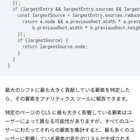
});
if
(
largestEntry
 && 
largestEntry
.
sources
 && 
larges
const
largestSource
=
largestEntry
.
sources
.
reduce
return
a
.
node
 && 
a
.
previousRect
.
width
*
a
.
prev
b
.
previousRect
.
width
*
b
.
previousRect
.
heig
});
if
(
largestSource
)
{
return
largestSource
.
node
;
}
}
}
最大のシフトに最も大きく貢献している要素を特定した
ら、その要素をアナリティクス ツールに報告できます。
特定のページの CLS に最も大きく影響している要素はユ
ーザーによって異なる可能性がありますが、すべてのユー
ザーにわたってそれらの要素を集計すると、最も多くのユ
ーザーに影響している要素の変化のリストが生成されま