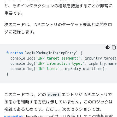
と、そのインタラクションの種類を把握することが非常に
重要です。
次のコードは、INP エントリのターゲット要素と時間をロ
グに記録します。
function
logINPDebugInfo
(
inpEntry
)
{
console
.
log
(
'INP target element:'
,
inpEntry
.
target
console
.
log
(
'INP interaction type:'
,
inpEntry
.
name
console
.
log
(
'INP time:'
,
inpEntry
.
startTime
);
}
このコードでは、どの
event
エントリが INP エントリで
あるかを判断する方法は示していません。このロジックは
複雑であるためです。ただし、次のセクションでは、
web-vitals
JavaScript ライブラリを使用してこの情報を取