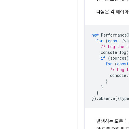
다음은 각 레이아
new
PerformanceO
for
(
const
{
va
// Log the s
console
.
log
(
if
(
sources
)
for
(
const
// Log t
console
.
}
}
}
}).
observe
({
type
발생하는 모든 레