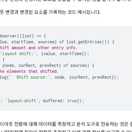
웃 변경과 변경된 요소를 기록하는 코드 예시입니다.
bserver
((
list
)
=
>
{
lue
,
startTime
,
sources
}
of
list
.
getEntries
())
{
hift amount and other entry info.
'Layout shift:'
,
{
value
,
startTime
});
{
{
node
,
curRect
,
prevRect
}
of
sources
)
{
he elements that shifted.
log
(
'  Shift source:'
,
node
,
{
curRect
,
prevRect
});
:
'layout-shift'
,
buffered
:
true
});
이아웃 전환에 대해 데이터를 측정하고 분석 도구로 전송하는 것은 