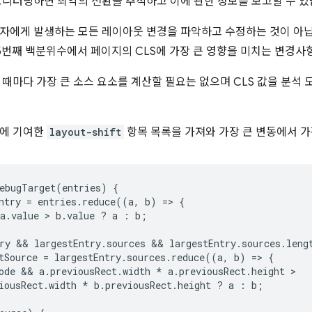
모니터링하면 최악의 전환을 추적하고 이에 관한 정보를 보고할 수 있
자에게 발생하는 모든 레이아웃 변경을 파악하고 수정하는 것이 아닙
5번째 백분위수에서 페이지의 CLS에 가장 큰 영향을 미치는 변경사
 때마다 가장 큰 소스 요소를 계산할 필요는 없으며 CLS 값을 분석
S에 기여한
layout-shift
항목 목록을 가져와 가장 큰 변동에서 가
ebugTarget
(
entries
)
{
ntry
=
entries
.
reduce
((
a
,
b
)
=
>
{
a
.
value
 > 
b
.
value
?
a
:
b
;
ry
 && 
largestEntry
.
sources
 && 
largestEntry
.
sources
.
leng
tSource
=
largestEntry
.
sources
.
reduce
((
a
,
b
)
=
>
{
ode
 && 
a
.
previousRect
.
width
*
a
.
previousRect
.
height
iousRect
.
width
*
b
.
previousRect
.
height
?
a
:
b
;