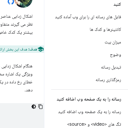
کنید
اشکال زدایی عناصر رسانه ای
فایل های رسانه ای را برای وب آماده کنید
نظر می گیرند متفا
کانتینرها و کدک ها
بیشتر یک کدک خاص اس
میزان بیت
هدف:
هدف این بخش ارائه 
وضوح
هنگام اشکال زدایی 
تبدیل رسانه
ویژگی یک اشاره سط
رمزگذاری رسانه
خطای رخ داده در ی
دهد.
رسانه را به یک صفحه وب اضافه کنید
رسانه را به یک صفحه وب اضافه کنید
تگ های <video> و <source>