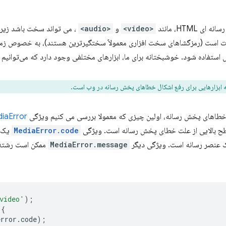
 HTML، مانند
<video>
و
<audio>
، می تواند سخت باشد زیرا پ
وت است (رمزگشاهای سخت افزاری معمولاً سختگیرترین هستند)، به خصوص زم
تفاده شود. خوشبختانه برای ما، ابزارهای مختلفی وجود دارد که می‌توانیم از 
ابزارهایی برای رفع اشکال خطاهای پخش رسانه در وب است.
خطاهای پخش رسانه، اولین چیزی که معمولا بررسی می کنیم ویژگی
iaError
ح بالایی از علت خطای پخش رسانه است. ویژگی
MediaError.code
یک م
ک عنصر رسانه است. ویژگی دیگر
MediaError.message
ممکن است رشته ا
video'
);
{
error
.
code
);