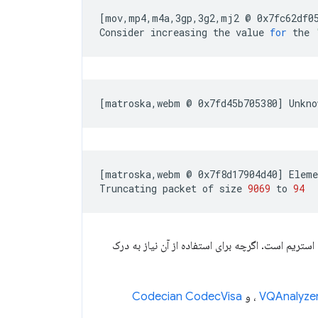
[
mov,mp4,m4a,3gp,3g2,mj2
@
0x7fc62df0
Consider
increasing
the
value
for
the
[
matroska,webm
@
0x7fd45b705380
]
Unkno
[
matroska,webm
@
0x7f8d17904d40
]
Eleme
Truncating
packet
of
size
9069
to
94
ستریم است. اگرچه برای استفاده از آن نیاز به درک
VQAnalyze
، و
Codecian CodecVisa