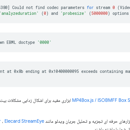
5380
]
Could
not
find
codec
parameters
for
stream
0
(
Vide
'analyzeduration'
(
0
)
and
'probesize'
(
5000000
)
wn
EBML
doctype
'0000'
nt
at
0x8b
ending
at
0x10400000095
exceeds
containing
m
MP4Box.js / ISOBMFF Box S
ابزاری مفید برای اشکال زدایی مشکلات بیت ا
بزارهای حرفه ای تجزیه و تحلیل جریان ویدئو مانند
Elecard StreamEye
،
r
شما را داشته باشند.