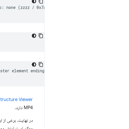
o:
none
(
zzzz
/
0x7A7A7A7A
)
,
none
(
smpte170m/smpte170m/b
aster
element
ending
at
0x9b

tructure Viewer
MP4 دارد.
در نهایت، برخی از ا
ممکن است ارزش پول 