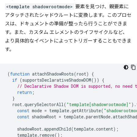
<template shadowrootmode>
要素を見つけ、親要素に
アタッチされたシャドウルートに変換します。このプロセ
スは、ドキュメントの準備が整ったら行うことができま
す。また、カスタム エレメントのライフサイクルなど、
より具体的なイベントによってトリガーすることもできま
す。
(
function
attachShadowRoots
(
root
)
{
if
(
supportsDeclarativeShadowDOM
())
{
// Declarative Shadow DOM is supported, no need 
return
;
}
root
.
querySelectorAll
(
"template[shadowrootmode]"
).
const
mode
=
template
.
getAttribute
(
"shadowrootmo
const
shadowRoot
=
template
.
parentNode
.
attachSha
shadowRoot
.
appendChild
(
template
.
content
);
template
.
remove
();