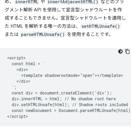
め、
innerHTML
や
insertAdjacentHTML()
などのフラ
グメント解析 API を使用して宣言型シャドウルートを作
成することもできません。宣言型シャドウルートを適用し
た HTML を解析する唯一の方法は、
setHTMLUnsafe()
または
parseHTMLUnsafe()
を使用することです。
<script>

  const html = `

    <div>

      <template shadowrootmode="open"></template>

    </div>

  `;

  const div = document.createElement('div');

  div.innerHTML = html; // No shadow root here

  div.setHTMLUnsafe(html); // Shadow roots included

  const newDocument = Document.parseHTMLUnsafe(html);