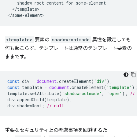
    shadow root content for some-element

  </template>

<template>
要素の
shadowrootmode
属性を設定しても
何も起こらず、テンプレートは通常のテンプレート要素の
ままです。
const
div
=
document
.
createElement
(
'div'
);
const
template
=
document
.
createElement
(
'template'
)
template
.
setAttribute
(
'shadowrootmode'
,
'open'
);
//
div
.
appendChild
(
template
);
div
.
shadowRoot
;
// null
重要なセキュリティ上の考慮事項を回避するた