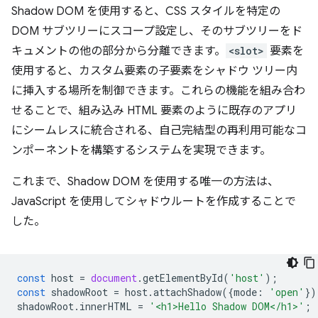
Shadow DOM を使用すると、CSS スタイルを特定の
DOM サブツリーにスコープ設定し、そのサブツリーをド
キュメントの他の部分から分離できます。
<slot>
要素を
使用すると、カスタム要素の子要素をシャドウ ツリー内
に挿入する場所を制御できます。これらの機能を組み合わ
せることで、組み込み HTML 要素のように既存のアプリ
にシームレスに統合される、自己完結型の再利用可能なコ
ンポーネントを構築するシステムを実現できます。
これまで、Shadow DOM を使用する唯一の方法は、
JavaScript を使用してシャドウルートを作成することで
した。
const
host
=
document
.
getElementById
(
'host'
);
const
shadowRoot
=
host
.
attachShadow
({
mode
:
'open'
})
shadowRoot
.
innerHTML
=
'<h1>Hello Shadow DOM</h1>'
;