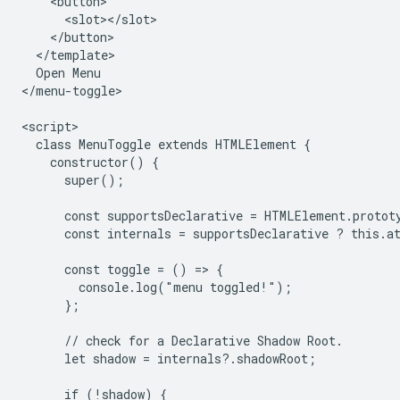
    <button>

      <slot></slot>

    </button>

  </template>

  Open Menu

</menu-toggle>

<script>

  class MenuToggle extends HTMLElement {

    constructor() {

      super();

      const supportsDeclarative = HTMLElement.protot
      const internals = supportsDeclarative ? this.at
      const toggle = () => {

        console.log("menu toggled!");

      };

      // check for a Declarative Shadow Root.

      let shadow = internals?.shadowRoot;

      if (!shadow) {
