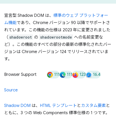
。
宣言型 Shadow DOM は、
標準のウェブ プラットフォー
ム機能
であり、Chrome バージョン 90 以降でサポートさ
れています。この機能の仕様は 2023 年に変更されました
（
shadowroot
の
shadowrootmode
への名前変更な
ど）。この機能のすべての部分の最新の標準化されたバー
ジョンは Chrome バージョン 124 でリリースされていま
す。
111
111
123
16.4
Browser Support
Source
Shadow DOM
は、
HTML テンプレート
と
カスタム要素
と
ともに、3 つの Web Components 標準仕様の 1 つです。