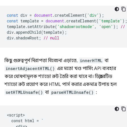
const
div
=
document
.
createElement
(
'div'
);
const
template
=
document
.
createElement
(
'template'
)
template
.
setAttribute
(
'shadowrootmode'
,
'open'
);
//
div
.
appendChild
(
template
);
div
.
shadowRoot
;
// null
কিছু গুরুত্বপূর্ণ নিরাপত্তা বিবেচনা এড়াতে,
innerHTML
বা
insertAdjacentHTML()
এর মতো খণ্ড পার্সিং API ব্যবহার
করে ঘোষণামূলক শ্যাডো রুট তৈরি করা যাবে না। ডিক্লারেটিভ
শ্যাডো রুট প্রয়োগ করে HTML পার্স করার একমাত্র উপায় হল
setHTMLUnsafe()
বা
parseHTMLUnsafe()
:
<script>

  const html = `

    <div>
