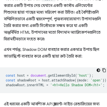
করার একটি উপায় দেয় যেখানে একটি কাস্টম এলিমেন্টের
শিশুদের ছায়া গাছের মধ্যে সন্নিবেশ করা উচিত। এই বৈশিষ্ট্যগুলি
সম্মিলিতভাবে একটি স্বয়ংসম্পূর্ণ, পুনঃব্যবহারযোগ্য উপাদানগুলি
তৈরি করার জন্য একটি সিস্টেমকে সক্ষম করে যা একটি
অন্তর্নির্মিত HTML উপাদানের মতো বিদ্যমান অ্যাপ্লিকেশনগুলিতে
বিরামহীনভাবে সংহত করে৷
এখন পর্যন্ত, Shadow DOM ব্যবহার করার একমাত্র উপায় ছিল
জাভাস্ক্রিপ্ট ব্যবহার করে একটি ছায়া রুট তৈরি করা:
const
host
=
document
.
getElementById
(
'host'
);
const
shadowRoot
=
host
.
attachShadow
({
mode
:
'open'
})
shadowRoot
.
innerHTML
=
'<h1>Hello Shadow DOM</h1>'
;
এই ধরনের একটি আবশ্যিক API ক্লায়েন্ট-সাইড রেন্ডারিংয়ের জন্য