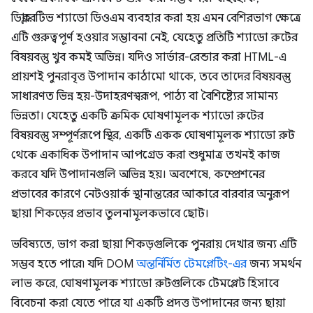
ডিক্লারেটিভ শ্যাডো ডিওএম ব্যবহার করা হয় এমন বেশিরভাগ ক্ষেত্রে
এটি গুরুত্বপূর্ণ হওয়ার সম্ভাবনা নেই, যেহেতু প্রতিটি শ্যাডো রুটের
বিষয়বস্তু খুব কমই অভিন্ন। যদিও সার্ভার-রেন্ডার করা HTML-এ
প্রায়শই পুনরাবৃত্ত উপাদান কাঠামো থাকে, তবে তাদের বিষয়বস্তু
সাধারণত ভিন্ন হয়-উদাহরণস্বরূপ, পাঠ্য বা বৈশিষ্ট্যের সামান্য
ভিন্নতা। যেহেতু একটি ক্রমিক ঘোষণামূলক শ্যাডো রুটের
বিষয়বস্তু সম্পূর্ণরূপে স্থির, একটি একক ঘোষণামূলক শ্যাডো রুট
থেকে একাধিক উপাদান আপগ্রেড করা শুধুমাত্র তখনই কাজ
করবে যদি উপাদানগুলি অভিন্ন হয়। অবশেষে, কম্প্রেশনের
প্রভাবের কারণে নেটওয়ার্ক স্থানান্তরের আকারে বারবার অনুরূপ
ছায়া শিকড়ের প্রভাব তুলনামূলকভাবে ছোট।
ভবিষ্যতে, ভাগ করা ছায়া শিকড়গুলিকে পুনরায় দেখার জন্য এটি
সম্ভব হতে পারে৷ যদি DOM
অন্তর্নির্মিত টেমপ্লেটিং-এর
জন্য সমর্থন
লাভ করে, ঘোষণামূলক শ্যাডো রুটগুলিকে টেমপ্লেট হিসাবে
বিবেচনা করা যেতে পারে যা একটি প্রদত্ত উপাদানের জন্য ছায়া