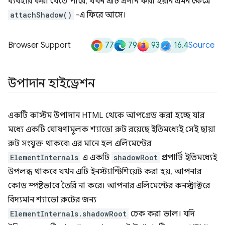
ব্যবহার করা যেতে পারে, যখন এটি প্রদান করা হয়নি এমন ক্ষেত্রে
attachShadow()
-এ ফিরে আসে।
77
79
93
16.4
Browser Support
Source
উপাদান হাইড্রেশন
একটি কাস্টম উপাদান HTML থেকে আপগ্রেড করা হচ্ছে যার
মধ্যে একটি ঘোষণামূলক শ্যাডো রুট রয়েছে ইতিমধ্যেই সেই ছায়া
রুট সংযুক্ত থাকবে৷ এর মানে হল এলিমেন্টের
ElementInternals
এ একটি
shadowRoot
প্রপার্টি ইতিমধ্যেই
উপলব্ধ থাকবে যখন এটি ইনস্ট্যান্টিশিয়েট করা হয়, আপনার
কোড স্পষ্টভাবে তৈরি না করে। আপনার এলিমেন্টের কনস্ট্রাক্টরে
বিদ্যমান শ্যাডো রুটের জন্য
ElementInternals.shadowRoot
চেক করা ভাল। যদি