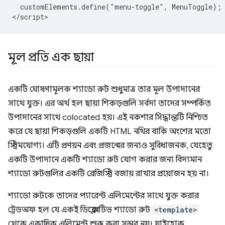
  customElements.define("menu-toggle", MenuToggle);

মূল প্রতি এক ছায়া
একটি ঘোষণামূলক শ্যাডো রুট শুধুমাত্র তার মূল উপাদানের
সাথে যুক্ত। এর অর্থ হল ছায়া শিকড়গুলি সর্বদা তাদের সম্পর্কিত
উপাদানের সাথে colocated হয়। এই নকশার সিদ্ধান্তটি নিশ্চিত
করে যে ছায়া শিকড়গুলি একটি HTML নথির বাকি অংশের মতো
স্ট্রিমযোগ্য। এটি প্রণয়ন এবং প্রজন্মের জন্যও সুবিধাজনক, যেহেতু
একটি উপাদানে একটি শ্যাডো রুট যোগ করার জন্য বিদ্যমান
শ্যাডো রুটগুলির একটি রেজিস্ট্রি বজায় রাখার প্রয়োজন হয় না।
শ্যাডো রুটকে তাদের প্যারেন্ট এলিমেন্টের সাথে যুক্ত করার
ট্রেডঅফ হল যে একই ডিক্লেরেটিভ শ্যাডো রুট
<template>
থেকে একাধিক এলিমেন্ট শুরু করা সম্ভব নয়। যাইহোক,