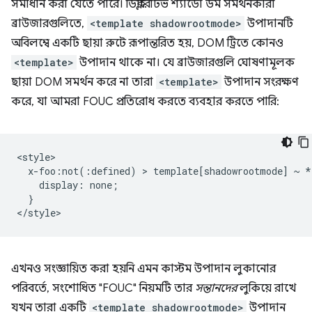
সমাধান করা যেতে পারে। ডিক্লারেটিভ শ্যাডো ডম সমর্থনকারী
ব্রাউজারগুলিতে,
<template shadowrootmode>
উপাদানটি
অবিলম্বে একটি ছায়া রুটে রূপান্তরিত হয়, DOM ট্রিতে কোনও
<template>
উপাদান থাকে না। যে ব্রাউজারগুলি ঘোষণামূলক
ছায়া DOM সমর্থন করে না তারা
<template>
উপাদান সংরক্ষণ
করে, যা আমরা FOUC প্রতিরোধ করতে ব্যবহার করতে পারি:
<style>

  x-foo:not(:defined) > template[shadowrootmode] ~ * 
    display: none;

  }

এখনও সংজ্ঞায়িত করা হয়নি এমন কাস্টম উপাদান লুকানোর
পরিবর্তে, সংশোধিত "FOUC" নিয়মটি তার
সন্তানদের
লুকিয়ে রাখে
যখন তারা একটি
<template shadowrootmode>
উপাদান