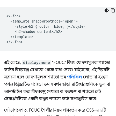
<x-foo>

  <template shadowrootmode="open">

    <style>h2 { color: blue; }</style>

    <h2>shadow content</h2>

  </template>

এই ক্ষেত্রে,
display:none
"FOUC" নিয়ম ঘোষণামূলক শ্যাডো
রুটের বিষয়বস্তু দেখানো থেকে বাধা দেবে। যাইহোক, এই নিয়মটি
সরানো হলে ঘোষণামূলক শ্যাডো ডম
পলিফিল
লোড না হওয়া
পর্যন্ত ডিক্লারেটিভ শ্যাডো ডম সমর্থন ছাড়া ব্রাউজারগুলিকে ভুল বা
আনস্টাইল করা বিষয়বস্তু দেখাবে না যতক্ষণ না শ্যাডো রুট
টেমপ্লেটটিকে একটি বাস্তব শ্যাডো রুটে রূপান্তরিত করে।
সৌভাগ্যবশত, FOUC শৈলীর নিয়ম পরিবর্তন করে CSS-এ এটি