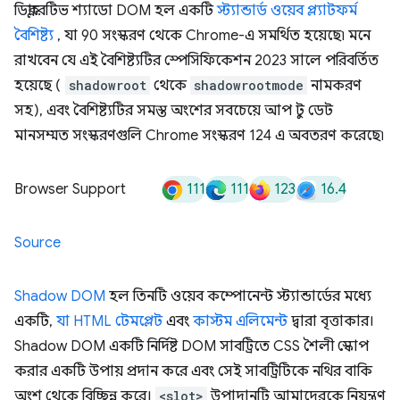
ডিক্লারেটিভ শ্যাডো DOM হল একটি
স্ট্যান্ডার্ড ওয়েব প্ল্যাটফর্ম
বৈশিষ্ট্য
, যা 90 সংস্করণ থেকে Chrome-এ সমর্থিত হয়েছে৷ মনে
রাখবেন যে এই বৈশিষ্ট্যটির স্পেসিফিকেশন 2023 সালে পরিবর্তিত
হয়েছে (
shadowroot
থেকে
shadowrootmode
নামকরণ
সহ), এবং বৈশিষ্ট্যটির সমস্ত অংশের সবচেয়ে আপ টু ডেট
মানসম্মত সংস্করণগুলি Chrome সংস্করণ 124 এ অবতরণ করেছে৷
111
111
123
16.4
Browser Support
Source
Shadow DOM
হল তিনটি ওয়েব কম্পোনেন্ট স্ট্যান্ডার্ডের মধ্যে
একটি,
যা HTML টেমপ্লেট
এবং
কাস্টম এলিমেন্ট
দ্বারা বৃত্তাকার।
Shadow DOM একটি নির্দিষ্ট DOM সাবট্রিতে CSS শৈলী স্কোপ
করার একটি উপায় প্রদান করে এবং সেই সাবট্রিটিকে নথির বাকি
অংশ থেকে বিচ্ছিন্ন করে।
<slot>
উপাদানটি আমাদেরকে নিয়ন্ত্রণ