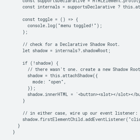
      const supportsDeclarative = HTMLElement.protot
      const internals = supportsDeclarative ? this.at
      const toggle = () => {

        console.log("menu toggled!");

      };

      // check for a Declarative Shadow Root.

      let shadow = internals?.shadowRoot;

      if (!shadow) {

        // there wasn't one. create a new Shadow Root
        shadow = this.attachShadow({

          mode: "open",

        });

        shadow.innerHTML = `<button><slot></slot></bu
      }

      // in either case, wire up our event listener:

      shadow.firstElementChild.addEventListener("clic
    }

  }
