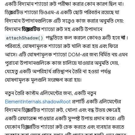
একটি বিদ্যমান শ্যাডো রুট পরীক্ষা করার কোন কারণ ছিল না।
ডিক্লারেটিভ শ্যাডো ডিওএম-এ একটি ছোট পরিবর্তন রয়েছে যা
বিদ্যমান উপাদানগুলিকে এটি সত্ত্বেও কাজ করার অনুমতি দেয়:
বিদ্যমান
ডিক্লারেটিভ
শ্যাডো রুট সহ একটি উপাদানে
attachShadow()
পদ্ধতিতে কল করলে কোনও ত্রুটি হবে
না
।
পরিবর্তে, ঘোষণামূলক শ্যাডো রুট খালি করা হয় এবং ফিরে
আসে। এটি ঘোষণামূলক শ্যাডো DOM-এর জন্য নির্মিত নয় এমন
পুরানো উপাদানগুলিকে কাজ চালিয়ে যাওয়ার অনুমতি দেয়,
যেহেতু একটি অপরিহার্য প্রতিস্থাপন তৈরি না হওয়া পর্যন্ত
ঘোষণামূলক মূলগুলি সংরক্ষণ করা হয়।
নতুন তৈরি কাস্টম এলিমেন্টের জন্য, একটি নতুন
ElementInternals.shadowRoot
প্রপার্টি একটি এলিমেন্টের
বিদ্যমান ডিক্লারেটিভ শ্যাডো রুট, খোলা এবং বন্ধ উভয় ক্ষেত্রেই
একটি রেফারেন্স পাওয়ার একটি সুস্পষ্ট উপায় প্রদান করে। এটি
যেকোন ডিক্লারেটিভ শ্যাডো রুট চেক করতে এবং ব্যবহার করতে