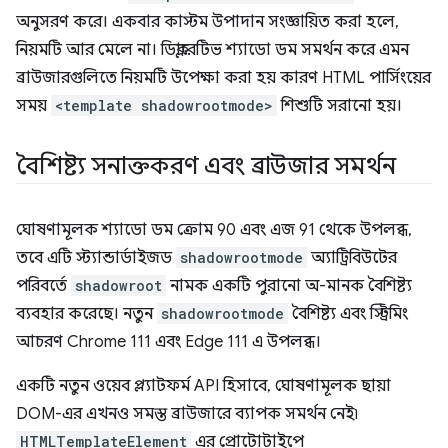
অনুসরণ করে। একবার কাস্টম উপাদান সংজ্ঞায়িত করা হলে,
নিয়মটি আর মেলে না। ডিক্লারেটিভ শ্যাডো ডম সমর্থন করে এমন
ব্রাউজারগুলিতে নিয়মটি উপেক্ষা করা হয় কারণ HTML পার্সিংয়ের
সময়
<template shadowrootmode>
শিশুটি সরানো হয়।
বৈশিষ্ট্য সনাক্তকরণ এবং ব্রাউজার সমর্থন
ঘোষণামূলক শ্যাডো ডম ক্রোম 90 এবং এজ 91 থেকে উপলব্ধ,
তবে এটি স্ট্যান্ডার্ডাইজড
shadowrootmode
অ্যাট্রিবিউটের
পরিবর্তে
shadowroot
নামক একটি পুরানো অ-মানক বৈশিষ্ট্য
ব্যবহার করেছে। নতুন
shadowrootmode
বৈশিষ্ট্য এবং স্ট্রিমিং
আচরণ Chrome 111 এবং Edge 111 এ উপলব্ধ।
একটি নতুন ওয়েব প্ল্যাটফর্ম API হিসাবে, ঘোষণামূলক ছায়া
DOM-এর এখনও সমস্ত ব্রাউজারে ব্যাপক সমর্থন নেই৷
HTMLTemplateElement
এর প্রোটোটাইপে