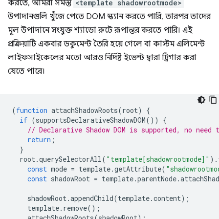
করতে, আমরা সমস্ত
<template shadowrootmode>
উপাদানগুলি খুঁজে পেতে DOM স্ক্যান করতে পারি, তারপর তাদের
মূল উপাদানে সংযুক্ত শ্যাডো রুটে রূপান্তর করতে পারি। এই
প্রক্রিয়াটি একবার ডকুমেন্ট তৈরি হয়ে গেলে বা কাস্টম এলিমেন্ট
লাইফসাইকেলের মতো আরও নির্দিষ্ট ইভেন্ট দ্বারা ট্রিগার করা
যেতে পারে।
(
function
attachShadowRoots
(
root
)
{
if
(
supportsDeclarativeShadowDOM
())
{
// Declarative Shadow DOM is supported, no need 
return
;
}
root
.
querySelectorAll
(
"template[shadowrootmode]"
).
const
mode
=
template
.
getAttribute
(
"shadowrootmo
const
shadowRoot
=
template
.
parentNode
.
attachSha
shadowRoot
.
appendChild
(
template
.
content
);
template
.
remove
();
attachShadowRoots
(
shadowRoot
);