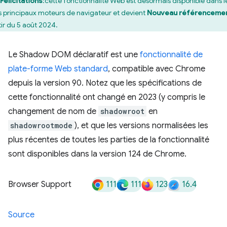
Félicitations
:cette fonctionnalité Web est désormais disponible dans l
is principaux moteurs de navigateur et devient
Nouveau référenceme
tir du 5 août 2024.
Le Shadow DOM déclaratif est une
fonctionnalité de
plate-forme Web standard
, compatible avec Chrome
depuis la version 90. Notez que les spécifications de
cette fonctionnalité ont changé en 2023 (y compris le
changement de nom de
shadowroot
en
shadowrootmode
), et que les versions normalisées les
plus récentes de toutes les parties de la fonctionnalité
sont disponibles dans la version 124 de Chrome.
111
111
123
16.4
Browser Support
Source