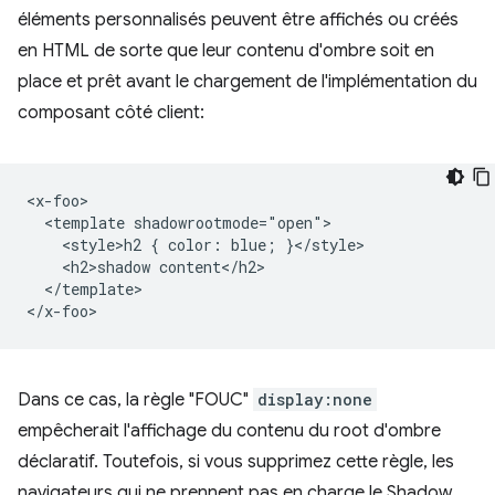
éléments personnalisés peuvent être affichés ou créés
en HTML de sorte que leur contenu d'ombre soit en
place et prêt avant le chargement de l'implémentation du
composant côté client:
<x-foo>

  <template shadowrootmode="open">

    <style>h2 { color: blue; }</style>

    <h2>shadow content</h2>

  </template>

Dans ce cas, la règle "FOUC"
display:none
empêcherait l'affichage du contenu du root d'ombre
déclaratif. Toutefois, si vous supprimez cette règle, les
navigateurs qui ne prennent pas en charge le Shadow