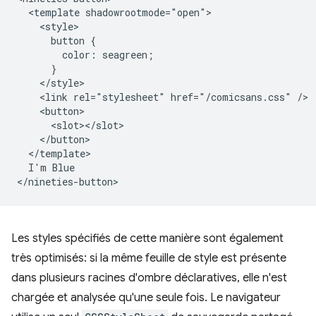
  <template shadowrootmode="open">

    <style>

      button {

        color: seagreen;

      }

    </style>

    <link rel="stylesheet" href="/comicsans.css" />

    <button>

      <slot></slot>

    </button>

  </template>

  I'm Blue

Les styles spécifiés de cette manière sont également
très optimisés: si la même feuille de style est présente
dans plusieurs racines d'ombre déclaratives, elle n'est
chargée et analysée qu'une seule fois. Le navigateur