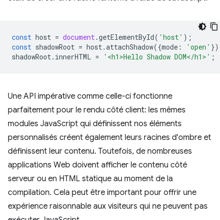
const
host
=
document
.
getElementById
(
'host'
);
const
shadowRoot
=
host
.
attachShadow
({
mode
:
'open'
})
shadowRoot
.
innerHTML
=
'<h1>Hello Shadow DOM</h1>'
;
Une API impérative comme celle-ci fonctionne
parfaitement pour le rendu côté client: les mêmes
modules JavaScript qui définissent nos éléments
personnalisés créent également leurs racines d'ombre et
définissent leur contenu. Toutefois, de nombreuses
applications Web doivent afficher le contenu côté
serveur ou en HTML statique au moment de la
compilation. Cela peut être important pour offrir une
expérience raisonnable aux visiteurs qui ne peuvent pas