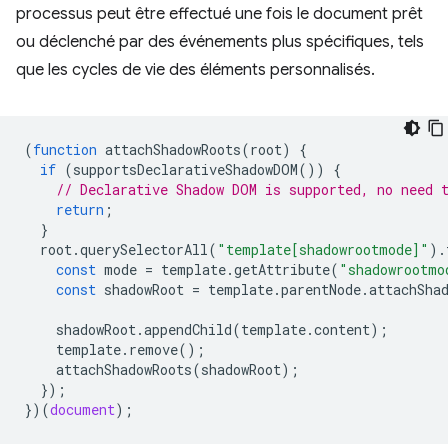
processus peut être effectué une fois le document prêt
ou déclenché par des événements plus spécifiques, tels
que les cycles de vie des éléments personnalisés.
(
function
attachShadowRoots
(
root
)
{
if
(
supportsDeclarativeShadowDOM
())
{
// Declarative Shadow DOM is supported, no need 
return
;
}
root
.
querySelectorAll
(
"template[shadowrootmode]"
).
const
mode
=
template
.
getAttribute
(
"shadowrootmo
const
shadowRoot
=
template
.
parentNode
.
attachSha
shadowRoot
.
appendChild
(
template
.
content
);
template
.
remove
();
attachShadowRoots
(
shadowRoot
);
});
})(
document
);