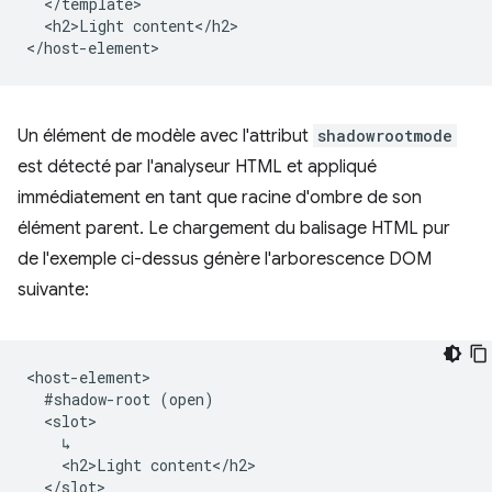
  </template>

  <h2>Light content</h2>

Un élément de modèle avec l'attribut
shadowrootmode
est détecté par l'analyseur HTML et appliqué
immédiatement en tant que racine d'ombre de son
élément parent. Le chargement du balisage HTML pur
de l'exemple ci-dessus génère l'arborescence DOM
suivante:
<host-element>

  #shadow-root (open)

  <slot>

    ↳

    <h2>Light content</h2>

  </slot>
