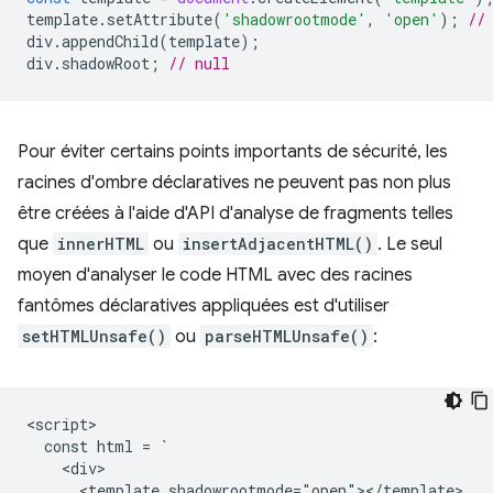
template
.
setAttribute
(
'shadowrootmode'
,
'open'
);
//
div
.
appendChild
(
template
);
div
.
shadowRoot
;
// null
Pour éviter certains points importants de sécurité, les
racines d'ombre déclaratives ne peuvent pas non plus
être créées à l'aide d'API d'analyse de fragments telles
que
innerHTML
ou
insertAdjacentHTML()
. Le seul
moyen d'analyser le code HTML avec des racines
fantômes déclaratives appliquées est d'utiliser
setHTMLUnsafe()
ou
parseHTMLUnsafe()
:
<script>

  const html = `

    <div>

      <template shadowrootmode="open"></template>
