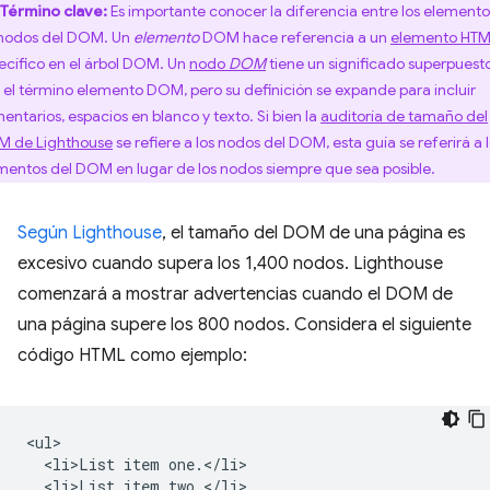
Término clave:
Es importante conocer la diferencia entre los elemento
 nodos del DOM. Un
elemento
DOM hace referencia a un
elemento HT
ecífico en el árbol DOM. Un
nodo
DOM
tiene un significado superpuest
 el término elemento DOM, pero su definición se expande para incluir
entarios, espacios en blanco y texto. Si bien la
auditoría de tamaño del
 de Lighthouse
se refiere a los nodos del DOM, esta guía se referirá a 
mentos del DOM en lugar de los nodos siempre que sea posible.
Según Lighthouse
, el tamaño del DOM de una página es
excesivo cuando supera los 1,400 nodos. Lighthouse
comenzará a mostrar advertencias cuando el DOM de
una página supere los 800 nodos. Considera el siguiente
código HTML como ejemplo:
<ul>

  <li>List item one.</li>

  <li>List item two.</li>
