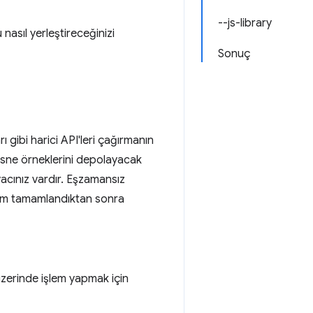
--js-library
nasıl yerleştireceğinizi
Sonuç
 gibi harici API'leri çağırmanın
nesne örneklerini depolayacak
acınız vardır. Eşzamansız
lem tamamlandıktan sonra
üzerinde işlem yapmak için