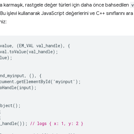
a karmaşık, rastgele değer türleri için daha önce bahsedilen
v
. Bu işlevi kullanarak JavaScript değerlerini ve C++ sınıflarını a
niz:
value
,
(
EM_VAL
val_handle
),
{
val
.
toValue
(
val_handle
);
lue
);
ind_myinput
,
(),
{
cument
.
getElementById
(
'
myinput
'
);
oHandle
(
input
);
object
();
;
;
_handle
());
// logs { x: 1, y: 2 }