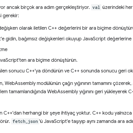
ıyor ancak birçok ara adım gerçekleştiriyor.
val
üzerindeki her 
 gerekir:
eğişken olarak iletilen C++ değerlerini bir ara biçime dönüştür
'e gidin, bağımsız değişkenleri okuyup JavaScript değerlerine
ütme
vaScript'ten ara biçime dönüştürün.
len sonucu C++'ya döndürün ve C++ sonunda sonucu geri ok
in, WebAssembly modülünün çağrı yığınının tamamını çözerek, 
şlem tamamlandığında WebAssembly yığınını geri yükleyerek C+
in C++'dan herhangi bir şeye ihtiyaç yoktur. C++ kodu yalnızca bi
örür.
fetch_json
'ü JavaScript'e taşıyıp aynı zamanda ara adı