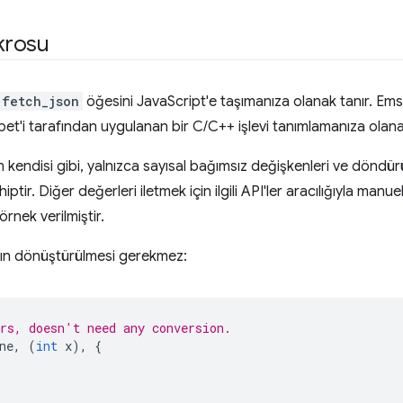
krosu
fetch_json
öğesini JavaScript'e taşımanıza olanak tanır. Em
et'i tarafından uygulanan bir C/C++ işlevi tanımlamanıza olana
kendisi gibi, yalnızca sayısal bağımsız değişkenleri ve döndü
iptir. Diğer değerleri iletmek için ilgili API'ler aracılığıyla ma
rnek verilmiştir.
arın dönüştürülmesi gerekmez:
rs, doesn't need any conversion.
ne
,
(
int
x
),
{