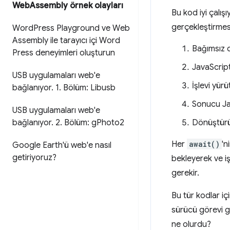
Web
Assembly örnek olayları
Bu kod iyi çalış
gerçekleştirmesi
Word
Press Playground ve Web
Assembly ile tarayıcı içi Word
Bağımsız d
Press deneyimleri oluşturun
JavaScript
USB uygulamaları web'e
İşlevi yür
bağlanıyor
.
1
.
Bölüm: Libusb
Sonucu Ja
USB uygulamaları web'e
bağlanıyor
.
2
.
Bölüm: g
Photo2
Dönüştürü
Her
await()
'n
Google Earth'ü web'e nasıl
getiriyoruz?
bekleyerek ve i
gerekir.
Bu tür kodlar iç
sürücü görevi g
ne olurdu?