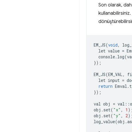
Son olarak, dah
kullanabilirsiniz
dönüştürebilirsi
EM_JS
(
void
,
log_
let
value
=
Em
console
.
log
(
va
});
EM_JS
(
EM_VAL
,
f
let
input
=
do
return
Emval
.
t
});
val
obj
=
val
::
obj
.
set
(
"x"
,
1
)
obj
.
set
(
"y"
,
2
)
log_value
(
obj
.
as