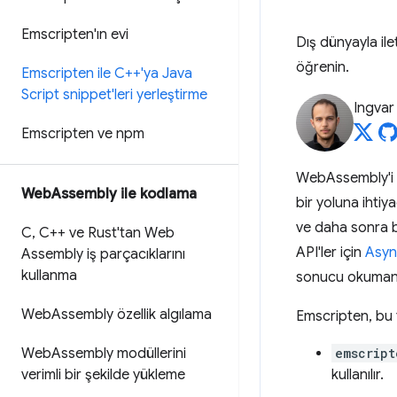
Emscripten'ın evi
Dış dünyayla ile
öğrenin.
Emscripten ile C++'ya Java
Script snippet'leri yerleştirme
Ingvar
Emscripten ve npm
WebAssembly'i we
Web
Assembly ile kodlama
bir yoluna ihti
ve daha sonra b
C
,
C++ ve Rust'tan Web
API'ler için
Asyn
Assembly iş parçacıklarını
kullanma
sonucu okumanız
Web
Assembly özellik algılama
Emscripten, bu tü
Web
Assembly modüllerini
emscript
verimli bir şekilde yükleme
kullanılır.