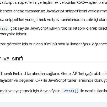
aScript snippet'lerini yerleştirmek ve bunları C/C++ işlevi olar
 benzer ancak eşzamansız JavaScript snippet'lerini yerleştirme
sa snippet'leri yerleştirmek ve işlev tanımlamadan satır içi olarak
rary
, çok sayıda JavaScript işlevini tek bir kitaplık olarak birli
naryolar içindir.
zer görevler için bunların tümünü nasıl kullanacağınızı öğrenec
n
::
val sınıfı
al
sınıfı Embind tarafından sağlanır. Genel API'leri çağırabilir, 
ayabilir ve değerleri C++ ile JavaScript türleri arasında dönüştü
lmak ve ayrıştırmak için Asyncify'nin
.await()
ile nasıl kullanı