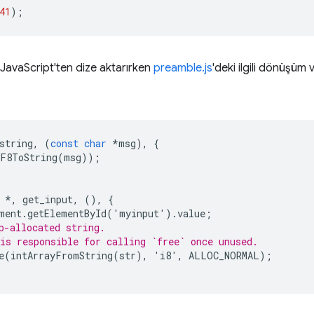
41
);
 JavaScript'ten dize aktarırken
preamble.js
'deki ilgili dönüşüm 
string
,
(
const
char
*
msg
),
{
F8ToString
(
msg
));
*
,
get_input
,
(),
{
ment
.
getElementById
(
'
myinput
'
).
value
;
p-allocated string.
is responsible for calling `free` once unused.
e
(
intArrayFromString
(
str
),
'
i8
'
,
ALLOC_NORMAL
);