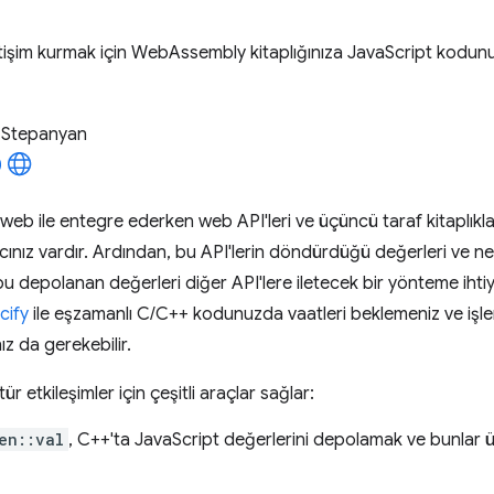
tişim kurmak için WebAssembly kitaplığınıza JavaScript kodunu 
 Stepanyan
b ile entegre ederken web API'leri ve üçüncü taraf kitaplıkları
yacınız vardır. Ardından, bu API'lerin döndürdüğü değerleri ve 
u depolanan değerleri diğer API'lere iletecek bir yönteme ihtiy
cify
ile eşzamanlı C/C++ kodunuzda vaatleri beklemeniz ve iş
 da gerekebilir.
r etkileşimler için çeşitli araçlar sağlar:
en::val
, C++'ta JavaScript değerlerini depolamak ve bunlar 