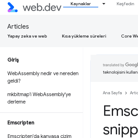
Kaynaklar
Keşfedin
Articles
Yapay zeka ve web
Kısa yükleme süreleri
Core We
Giriş
teknolojisini kullan
Web
Assembly nedir ve nereden
geldi?
Ana Sayfa
Arti
mkbitmap'i Web
Assembly'ye
derleme
Emscr
Emscripten
snipp
Emscripten'da kanvasa çizim