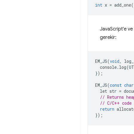
int
x
=
add_one
(
JavaScript'e ve
gerekir:
EM_JS
(
void
,
log_
console
.
log
(
UT
});
EM_JS
(
const
char
let
str
=
docu
// Returns hea
// C/C++ code 
return
allocat
});