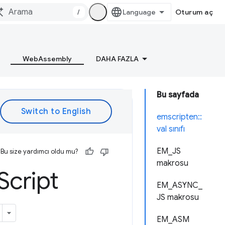
/
Oturum aç
WebAssembly
DAHA FAZLA
Bu sayfada
emscripten::
val sınıfı
EM_JS
Bu size yardımcı oldu mu?
makrosu
Script
EM_ASYNC_
JS makrosu
EM_ASM