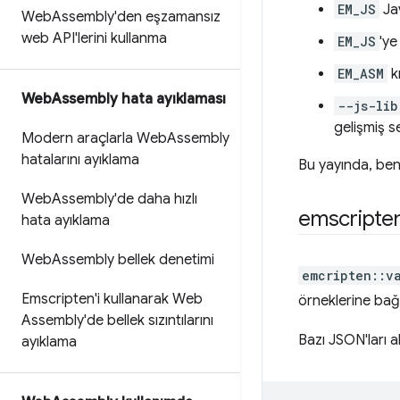
EM_JS
Jav
Web
Assembly'den eşzamansız
web API'lerini kullanma
EM_JS
'ye
EM_ASM
kı
Web
Assembly hata ayıklaması
--js-lib
gelişmiş se
Modern araçlarla Web
Assembly
hatalarını ayıklama
Bu yayında, ben
Web
Assembly'de daha hızlı
emscripte
hata ayıklama
Web
Assembly bellek denetimi
emcripten::v
Emscripten'i kullanarak Web
örneklerine bağl
Assembly'de bellek sızıntılarını
Bazı JSON'ları a
ayıklama