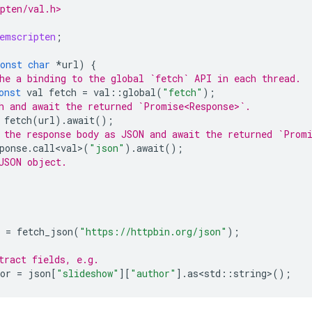
pten/val.h>
emscripten
;
onst
char
*
url
)
{
he a binding to the global `fetch` API in each thread.
onst
val
fetch
=
val
::
global
(
"fetch"
);
h and await the returned `Promise<Response>`.
fetch
(
url
).
await
();
 the response body as JSON and await the returned `Prom
ponse
.
call<val>
(
"json"
).
await
();
JSON object.
=
fetch_json
(
"https://httpbin.org/json"
);
tract fields, e.g.
or
=
json
[
"slideshow"
][
"author"
].
as<std
::
string
>
();