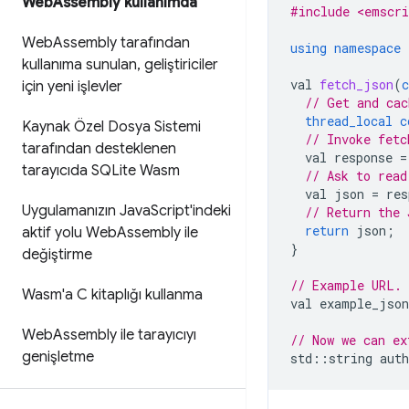
Web
Assembly kullanımda
#include <emscri
Web
Assembly tarafından
using
namespace
kullanıma sunulan
,
geliştiriciler
val
fetch_json
(
c
için yeni işlevler
// Get and cac
thread_local
c
Kaynak Özel Dosya Sistemi
// Invoke fetc
tarafından desteklenen
val
response
=
tarayıcıda SQLite Wasm
// Ask to read
val
json
=
res
Uygulamanızın Java
Script'indeki
// Return the 
return
json
;
aktif yolu Web
Assembly ile
}
değiştirme
// Example URL.
Wasm'a C kitaplığı kullanma
val
example_json
Web
Assembly ile tarayıcıyı
// Now we can ex
genişletme
std
::
string
auth