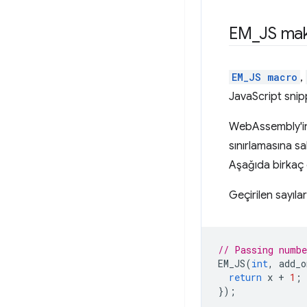
EM
_
JS ma
EM_JS macro
,
JavaScript snipp
WebAssembly'in 
sınırlamasına sah
Aşağıda birkaç ö
Geçirilen sayıl
// Passing numbe
EM_JS
(
int
,
add_o
return
x
+
1
;
});