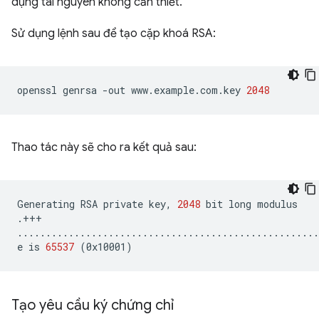
dụng tài nguyên không cần thiết.
Sử dụng lệnh sau để tạo cặp khoá RSA:
openssl
genrsa
-out
www.example.com.key
2048
Thao tác này sẽ cho ra kết quả sau:
Generating
RSA
private
key,
2048
bit
long
modulus

.+++

.....................................................
e
is
65537
(
0x10001
)
Tạo yêu cầu ký chứng chỉ