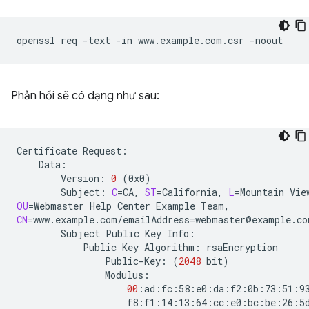
openssl
req
-text
-in
www.example.com.csr
Phản hồi sẽ có dạng như sau:
Certificate
Version:
0
(
0x0
)
Subject:
C
=
CA,
ST
=
California,
L
=
Mountain
Vie
OU
=
Webmaster
Help
Center
Example
CN
=
www.example.com/emailAddress
=
Subject
Public
Key
Public
Key
Algorithm:
Public-Key:
(
2048
bit
)
00