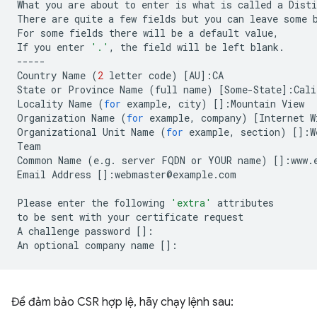
What
you
are
about
to
enter
is
what
is
called
a
Disti
There
are
quite
a
few
fields
but
you
can
leave
some
For
some
fields
there
will
be
a
default
value,

If
you
enter
'.'
,
the
field
will
be
left
blank.

-----

Country
Name
(
2
letter
code
)
[
AU
]
:CA

State
or
Province
Name
(
full
name
)
[
Some-State
]
:Cali
Locality
Name
(
for
example,
city
)
[]
:Mountain
View

Organization
Name
(
for
example,
company
)
[
Internet
W
Organizational
Unit
Name
(
for
example,
section
)
[]
:W
Team

Common
Name
(
e.g.
server
FQDN
or
YOUR
name
)
[]
:www.
Email
Address
[]
:webmaster@example.com

Please
enter
the
following
'extra'
attributes

to
be
sent
with
your
certificate
request

A
challenge
password
[]
:

An
optional
company
name
[]
Để đảm bảo CSR hợp lệ, hãy chạy lệnh sau: