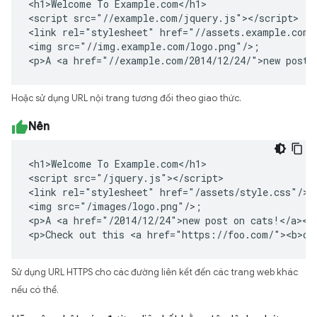
<h1>Welcome To Example.com</h1>

<script src="//example.com/jquery.js"></script>

<link rel="stylesheet" href="//assets.example.com/s
<img src="//img.example.com/logo.png"/>;

<p>A <a href="//example.com/2014/12/24/">new post 
Hoặc sử dụng URL nội trang tương đối theo giao thức.
Nên
<h1>Welcome To Example.com</h1>

<script src="/jquery.js"></script>

<link rel="stylesheet" href="/assets/style.css"/>

<img src="/images/logo.png"/>;

<p>A <a href="/2014/12/24">new post on cats!</a></p
<p>Check out this <a href="https://foo.com/"><b>ot
Sử dụng URL HTTPS cho các đường liên kết đến các trang web khác
nếu có thể.