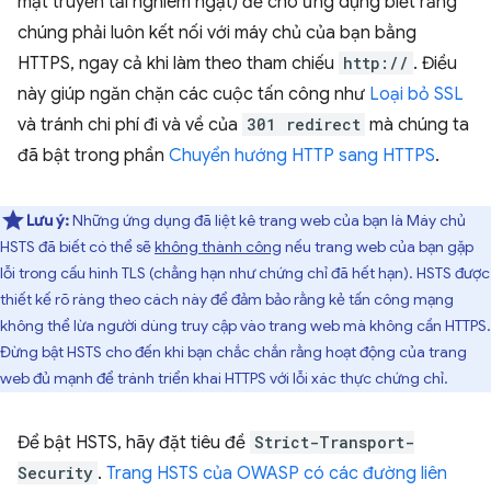
mật truyền tải nghiêm ngặt) để cho ứng dụng biết rằng
chúng phải luôn kết nối với máy chủ của bạn bằng
HTTPS, ngay cả khi làm theo tham chiếu
http://
. Điều
này giúp ngăn chặn các cuộc tấn công như
Loại bỏ SSL
và tránh chi phí đi và về của
301 redirect
mà chúng ta
đã bật trong phần
Chuyển hướng HTTP sang HTTPS
.
Lưu ý:
Những ứng dụng đã liệt kê trang web của bạn là Máy chủ
HSTS đã biết có thể sẽ
không thành công
nếu trang web của bạn gặp
lỗi trong cấu hình TLS (chẳng hạn như chứng chỉ đã hết hạn). HSTS được
thiết kế rõ ràng theo cách này để đảm bảo rằng kẻ tấn công mạng
không thể lừa người dùng truy cập vào trang web mà không cần HTTPS.
Đừng bật HSTS cho đến khi bạn chắc chắn rằng hoạt động của trang
web đủ mạnh để tránh triển khai HTTPS với lỗi xác thực chứng chỉ.
Để bật HSTS, hãy đặt tiêu đề
Strict-Transport-
Security
.
Trang HSTS của OWASP có các đường liên