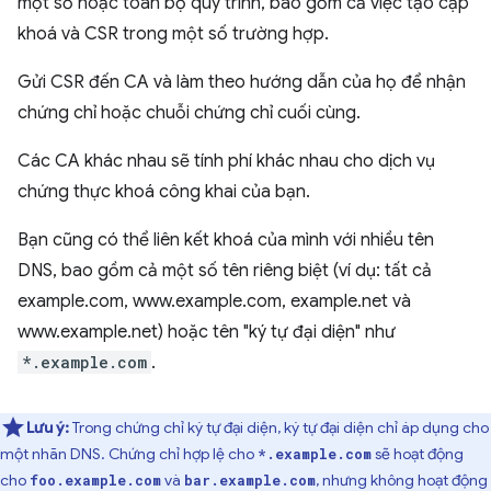
một số hoặc toàn bộ quy trình, bao gồm cả việc tạo cặp
khoá và CSR trong một số trường hợp.
Gửi CSR đến CA và làm theo hướng dẫn của họ để nhận
chứng chỉ hoặc chuỗi chứng chỉ cuối cùng.
Các CA khác nhau sẽ tính phí khác nhau cho dịch vụ
chứng thực khoá công khai của bạn.
Bạn cũng có thể liên kết khoá của mình với nhiều tên
DNS, bao gồm cả một số tên riêng biệt (ví dụ: tất cả
example.com, www.example.com, example.net và
www.example.net) hoặc tên "ký tự đại diện" như
*.example.com
.
Lưu ý:
Trong chứng chỉ ký tự đại diện, ký tự đại diện chỉ áp dụng cho
một nhãn DNS. Chứng chỉ hợp lệ cho
sẽ hoạt động
*.example.com
cho
và
, nhưng không hoạt động
foo.example.com
bar.example.com