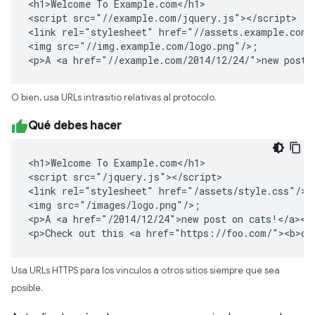
<h1>Welcome To Example.com</h1>

<script src="//example.com/jquery.js"></script>

<link rel="stylesheet" href="//assets.example.com/s
<img src="//img.example.com/logo.png"/>;

<p>A <a href="//example.com/2014/12/24/">new post 
O bien, usa URLs intrasitio relativas al protocolo.
Qué debes hacer
<h1>Welcome To Example.com</h1>

<script src="/jquery.js"></script>

<link rel="stylesheet" href="/assets/style.css"/>

<img src="/images/logo.png"/>;

<p>A <a href="/2014/12/24">new post on cats!</a></p
<p>Check out this <a href="https://foo.com/"><b>ot
Usa URLs HTTPS para los vínculos a otros sitios siempre que sea
posible.