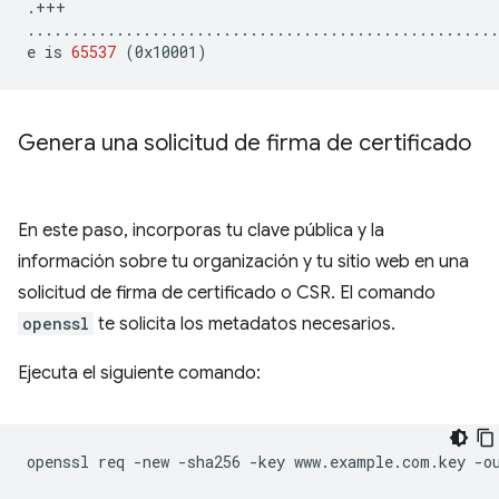
.+++

.....................................................
e
is
65537
(
0x10001
)
Genera una solicitud de firma de certificado
En este paso, incorporas tu clave pública y la
información sobre tu organización y tu sitio web en una
solicitud de firma de certificado o CSR. El comando
openssl
te solicita los metadatos necesarios.
Ejecuta el siguiente comando:
openssl
req
-new
-sha256
-key
www.example.com.key
-o