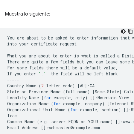
Muestra lo siguiente:
You
are
about
to
be
asked
to
enter
information
that
into
your
certificate
request

What
you
are
about
to
enter
is
what
is
called
a
Disti
There
are
quite
a
few
fields
but
you
can
leave
some
For
some
fields
there
will
be
a
default
value,

If
you
enter
'.'
,
the
field
will
be
left
blank.

-----

Country
Name
(
2
letter
code
)
[
AU
]
:CA

State
or
Province
Name
(
full
name
)
[
Some-State
]
:Cali
Locality
Name
(
for
example,
city
)
[]
:Mountain
View

Organization
Name
(
for
example,
company
)
[
Internet
W
Organizational
Unit
Name
(
for
example,
section
)
[]
:W
Team

Common
Name
(
e.g.
server
FQDN
or
YOUR
name
)
[]
:www.
Email
Address
[]
:webmaster@example.com
