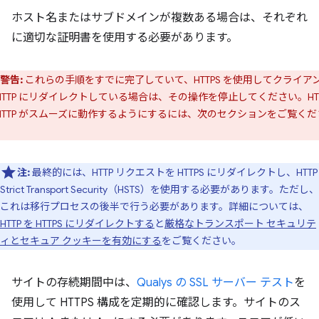
ホスト名またはサブドメインが複数ある場合は、それぞれ
に適切な証明書を使用する必要があります。
警告:
これらの手順をすでに完了していて、HTTPS を使用してクライア
 HTTP にリダイレクトしている場合は、その操作を停止してください。HTT
 HTTP がスムーズに動作するようにするには、次のセクションをご覧くだ
。
注:
最終的には、HTTP リクエストを HTTPS にリダイレクトし、HTTP
Strict Transport Security（HSTS）を使用する必要があります。ただし、
これは移行プロセスの後半で行う必要があります。詳細については、
HTTP を HTTPS にリダイレクトする
と
厳格なトランスポート セキュリテ
ィとセキュア クッキーを有効にする
をご覧ください。
サイトの存続期間中は、
Qualys の SSL サーバー テスト
を
使用して HTTPS 構成を定期的に確認します。サイトのス