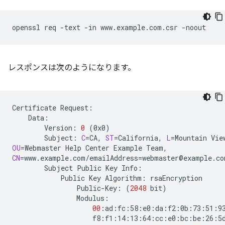
openssl
req
-text
-in
www.example.com.csr
レスポンスは次のようになります。
Certificate
Version:
0
(
0x0
)
Subject:
C
=
CA,
ST
=
California,
L
=
Mountain
Vie
OU
=
Webmaster
Help
Center
Example
CN
=
www.example.com/emailAddress
=
Subject
Public
Key
Public
Key
Algorithm:
Public-Key:
(
2048
bit
)
00