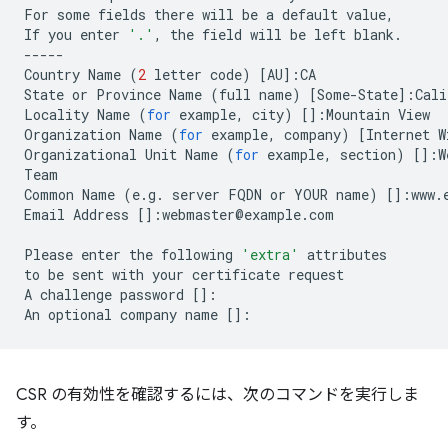
For
some
fields
there
will
be
a
default
value,

If
you
enter
'.'
,
the
field
will
be
left
blank.

-----

Country
Name
(
2
letter
code
)
[
AU
]
:CA

State
or
Province
Name
(
full
name
)
[
Some-State
]
:Cali
Locality
Name
(
for
example,
city
)
[]
:Mountain
View

Organization
Name
(
for
example,
company
)
[
Internet
W
Organizational
Unit
Name
(
for
example,
section
)
[]
:W
Team

Common
Name
(
e.g.
server
FQDN
or
YOUR
name
)
[]
:www.
Email
Address
[]
:webmaster@example.com

Please
enter
the
following
'extra'
attributes

to
be
sent
with
your
certificate
request

A
challenge
password
[]
:

An
optional
company
name
[]
CSR の有効性を確認するには、次のコマンドを実行しま
す。