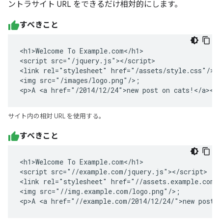
ントラサイト URL をできるだけ相対的にします。
すべきこと
<h1>Welcome To Example.com</h1>

<script src="/jquery.js"></script>

<link rel="stylesheet" href="/assets/style.css"/>

<img src="/images/logo.png"/>;

<p>A <a href="/2014/12/24">new post on cats!</a></
サイト内の相対 URL を使用する。
すべきこと
<h1>Welcome To Example.com</h1>

<script src="//example.com/jquery.js"></script>

<link rel="stylesheet" href="//assets.example.com/s
<img src="//img.example.com/logo.png"/>;

<p>A <a href="//example.com/2014/12/24/">new post 