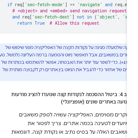
if
req
[
'sec-fetch-mode'
]
==
'navigate'
and
req
.
me
# <object> and <embed> send navigation requests
and
req
[
'sec-fetch-dest'
]
not
in
(
'object'
,
'em
return
True
# Allow this request
יקה שלמעלה מגינה על נקודות הקצה של האפליקציה מפני שימוש של
חרים במשאבים, אבל תאפשר ניווט והטמעה ברמה העליונה (למשל, טעינה
). כדי לשפר עוד יותר את האבטחה, אפשר להשתמש בכותרות של
<if
ים של אחזור כדי להגביל את הניווט בין אתרים רק לקבוצה מותרת של
שלב 4: ביטול ההסכמה לנקודות קצה שנועדו להציג מודעות
נועה באתרים שונים (אופציונלי)
מקרים מסוימים, האפליקציה עשויה לספק משאבים
מיועדים לטעינה בכמה אתרים. צריך לפטור את
משאבים האלה על בסיס נתיב או נקודת קצה. דוגמאות