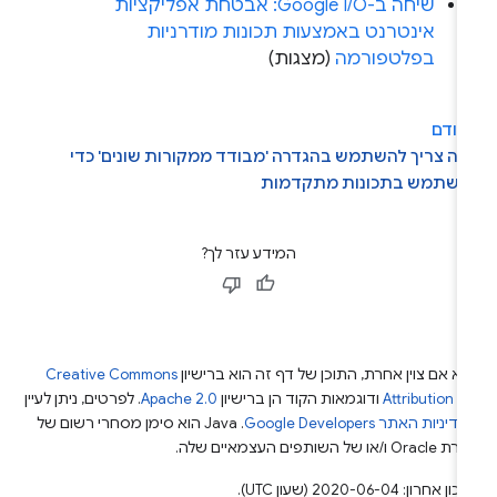
שיחה ב-Google I/O: אבטחת אפליקציות
אינטרנט באמצעות תכונות מודרניות
בפלטפורמה
(מצגות)
קודם
ה צריך להשתמש בהגדרה 'מבודד ממקורות שונים' כדי
השתמש בתכונות מתקדמות
המידע עזר לך?
א אם צוין אחרת, התוכן של דף זה הוא ברישיון
Creative Commons
Attribution 4
ודוגמאות הקוד הן ברישיון
Apache 2.0
. לפרטים, ניתן לעיין
מדיניות האתר Google Developers‏
.‏ Java הוא סימן מסחרי רשום של
Or ו/או של השותפים העצמאיים שלה.
ן אחרון: 2020-06-04 (שעון UTC).