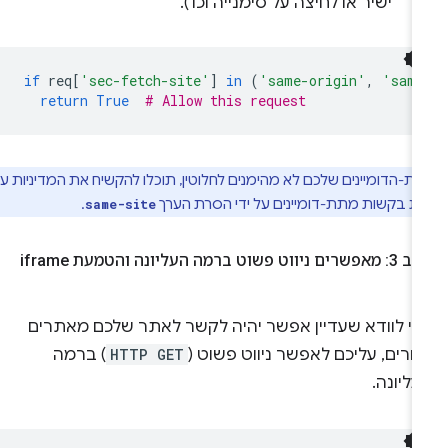
ישיר או לחיצה על סימנייה וכו').
if
req
[
'sec-fetch-site'
]
in
(
'same-origin'
,
'same
return
True
# Allow this request
ת-הדומיינים שלכם לא מהימנים לחלוטין, תוכלו להקשיח את המדיניות על
מת בקשות מתת-דומיינים על ידי הסרת הערך
.
same-site
ם ניווט פשוט ברמה העליונה והטמעת iframe
די לוודא שעדיין אפשר יהיה לקשר לאתר שלכם מאתרים
רים, עליכם לאפשר ניווט פשוט (
HTTP GET
) ברמה
ליונה.