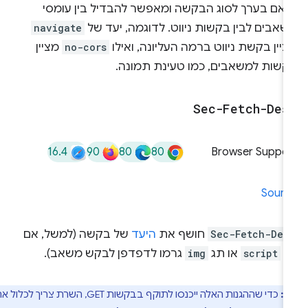
ואם בערך לסוג הבקשה ומאפשר להבדיל בין עומסי
אבים לבין בקשות ניווט. לדוגמה, יעד של
navigate
יין בקשת ניווט ברמה העליונה, ואילו
no-cors
מציין
קשות למשאבים, כמו טעינת תמונה.
Sec-Fetch-Des
16.4
90
80
80
Browser Suppor
Sourc
Sec-Fetch-Des
חושף את
היעד
של בקשה (למשל, אם
ג
script
או תג
img
גרמו לדפדפן לבקש משאב).
ב:
כדי שההגנות האלה ייכנסו לתוקף בבקשות GET, השרת צריך לכלול את