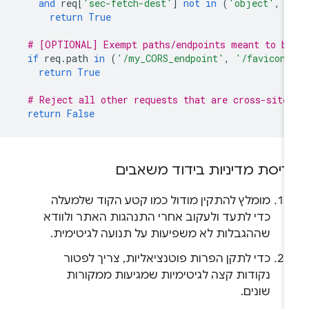
and
req
[
'sec-fetch-dest'
]
not
in
(
'object'
,
'
return
True
# [OPTIONAL] Exempt paths/endpoints meant to be
if
req
.
path
in
(
'/my_CORS_endpoint'
,
'/favicon.
return
True
# Reject all other requests that are cross-site
return
False
ריסת מדיניות בידוד משאבים
מומלץ להתקין מודול כמו קטע הקוד שלמעלה
כדי לתעד ולעקוב אחרי התנהגות האתר ולוודא
שההגבלות לא משפיעות על תנועה לגיטימית.
כדי לתקן הפרות פוטנציאליות, צריך לפטור
נקודות קצה לגיטימיות שמגיעות ממקורות
שונים.