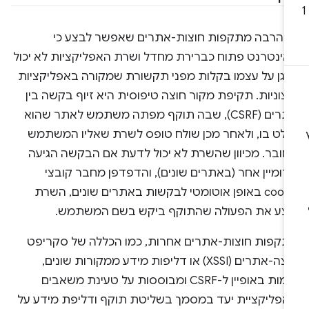
ש הרבה מתקפות חוצות-אתרים שאפשר לבצע כי
אינטרנט פתוח כברירת מחדל ושרת האפליקציות לא יכול
הגן על עצמו בקלות מפני תקשורת שמקורה באפליקציות
צוניות. תקיפת מקור חוצה טיפוסית היא זיוף בקשה בין
אתרים (CSRF), שבה תוקף מפתה משתמש לאתר שהוא
ולט בו, ולאחר מכן שולח טופס לשרת שאליו המשתמש
חובר. מכיוון שהשרת לא יכול לדעת אם הבקשה הגיעה
ומיין אחר (באתרים שונים), והדפדפן מחבר קובצי
cookie באופן אוטומטי לבקשות באתרים שונים, השרת
בצע את הפעולה שהתוקף ביקש בשם המשתמש.
תקפות חוצות-אתרים אחרות, כמו הכללה של סקריפט
חוצה-אתרים (XSSI) או דליפות מידע ממקורות שונים,
דומות באופיין ל-CSRF ומבוססות על טעינת משאבים
אפליקציית יעד במסמך בשליטת תוקף ודליפת מידע על