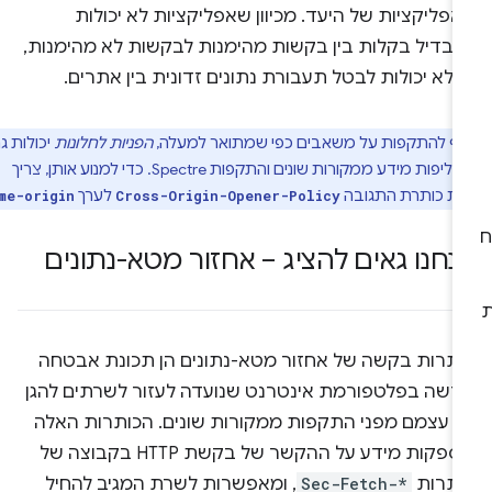
פליקציות של היעד. מכיוון שאפליקציות לא יכולות
הבדיל בקלות בין בקשות מהימנות לבקשות לא מהימנות,
 לא יכולות לבטל תעבורת נתונים זדונית בין אתרים.
ף להתקפות על משאבים כפי שמתואר למעלה,
הפניות לחלונות
יכולות גם
להוביל לדליפות מידע ממקורות שונים והתקפות Spectre. כדי למנוע אותן, צריך
את כותרת התגובה
לערך
.
same-origin
Cross-Origin-Opener-Policy
נחנו גאים להציג – אחזור מטא-נתונים
ותרות בקשה של אחזור מטא-נתונים הן תכונת אבטחה
דשה בפלטפורמת אינטרנט שנועדה לעזור לשרתים להגן
ל עצמם מפני התקפות ממקורות שונים. הכותרות האלה
מספקות מידע על ההקשר של בקשת HTTP בקבוצה של
ותרות
Sec-Fetch-*
, ומאפשרות לשרת המגיב להחיל