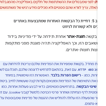
ות:
לפני שמבטלים את ההשתתפות של חלקים באפליקציה מהמגבלות
האלה, צריך לוודא שהם סטטיים ולא מכילים מידע רגיש של משתמשים.
שלב 5: דחיית כל הבקשות האחרות שמתבצעות באתרים
נים ולא קשורות לניווט
ל בקשה
חוצת-אתר
אחרת תידחה על ידי מדיניות בידוד
משאבים הזו, וכך האפליקציה תהיה מוגנת מפני מתקפות
פוצות חוצות-אתרים.
רת מחדל, בקשות שמפירות את המדיניות שלכם צריכות להידחות עם
סוג
. עם זאת, בהתאם לתרחיש לדוגמה שלכם, תוכלו גם לשקול
HTTP 403
חרות, כמו: -
רישום הפרות בלבד
. האפשרות הזו שימושית במיוחד
 את התאימות של המדיניות ומוצאים נקודות קצה שעשויות לחייב ביטול
 -
שינוי הבקשה
. בתרחישים מסוימים, כדאי לבצע פעולות אחרות, כמו
הפניה אוטומטית לדף הנחיתה ושחרור פרטי הכניסה (למשל קובצי cookie). עם זאת,
כור שהפעולה הזו עלולה להחליש את ההגנות של מדיניות שמבוססת על
א-נתונים.