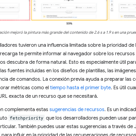
ación mejoró la pintura más grande del contenido de 2.6 s a 1.9 s en una pru
ladores tuvieron una influencia limitada sobre la prioridad de
precarga te permite informar al navegador sobre los recursos
os descubra de forma natural. Esto es especialmente útil pa
 las fuentes incluidas en los diseños de plantillas, las imágen
ia de comandos. La conexión previa ayuda a preparar las c
jorar métricas como el
tiempo hasta el primer byte
. Es útil c
URL exacta de un recurso que se necesitará.
ión complementa estas
sugerencias de recursos
. Es un indic
buto
fetchpriority
que los desarrolladores pueden usar para
articular. También puedes usar estas sugerencias a través de 
para influir en la prioridad de las recuperaciones de recursos