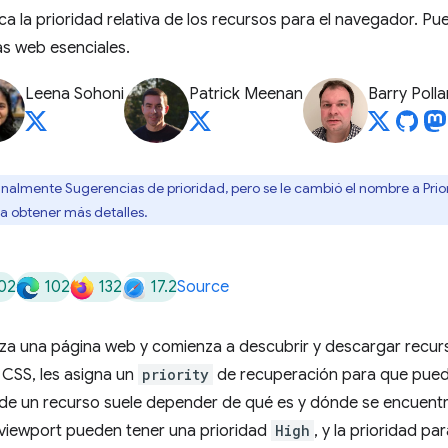
ica la prioridad relativa de los recursos para el navegador. Pu
as web esenciales.
Leena Sohoni
Patrick Meenan
Barry Polla
ginalmente Sugerencias de prioridad, pero se le cambió el nombre a Pri
a obtener más detalles.
02
102
132
17.2
Source
za una página web y comienza a descubrir y descargar recu
CSS, les asigna un
priority
de recuperación para que pued
 de un recurso suele depender de qué es y dónde se encuent
l viewport pueden tener una prioridad
High
, y la prioridad p