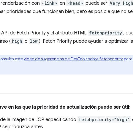
a renderización con
<link>
en
<head>
puede ser
Very Hig
ar prioridades que funcionan bien, pero es posible que no s
a API de Fetch Priority y el atributo HTML
fetchpriority
, qu
urso (
high
o
low
). Fetch Priority puede ayudar a optimizar 
 Consulta este
video de sugerencias de DevTools sobre fetchpriority
para 
ve en las que la prioridad de actualización puede ser útil:
 de la imagen de LCP especificando
fetchpriority="high"
P se produzca antes