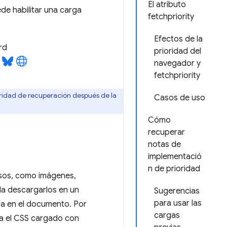
El atributo
ede habilitar una carga
fetchpriority
Efectos de la
rd
prioridad del
navegador y
fetchpriority
oridad de recuperación después de la
Casos de uso
Cómo
recuperar
notas de
implementació
n de prioridad
rsos, como imágenes,
a descargarlos en un
Sugerencias
para usar las
ra en el documento. Por
cargas
ara el CSS cargado con