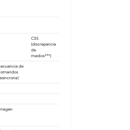
CSS
(discrepancia
de
medios***)
Secuencia de
comandos
(asíncrona)
Imagen