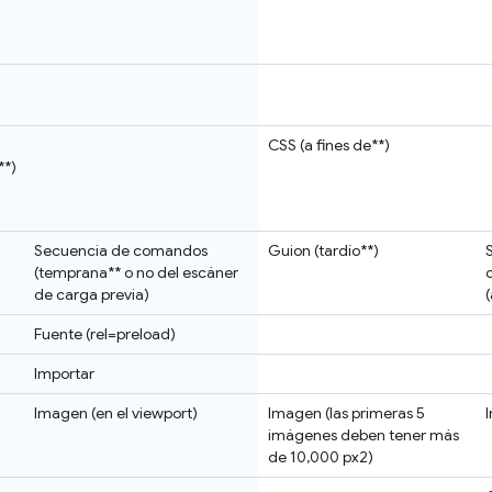
CSS (a fines de**)
**)
Secuencia de comandos
Guion (tardío**)
(temprana** o no del escáner
de carga previa)
Fuente (rel=preload)
Importar
Imagen (en el viewport)
Imagen (las primeras 5
imágenes deben tener más
de 10,000 px2)