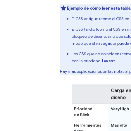
Ejemplo de cómo leer esta tabla
El CSS antiguo (como el CSS en
El CSS tardío (como el CSS en 
bloqueo de diseño, sino que solo
modo que el navegador pueda e
Los CSS que no coinciden (como
con la prioridad
.
lowest
Hay más explicaciones en las notas al p
Carga en
diseño
Prioridad
VeryHigh
de Blink
Herramientas
Más alta
para