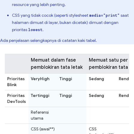
resource yang lebih penting.
CSS yang tidak cocok (seperti stylesheet
saat
media="print"
halaman dimuat di layar, bukan dicetak) dimuat dengan
prioritas
.
lowest
Ada penjelasan selengkapnya di catatan kaki tabel.
Memuat dalam fase
Memuat satu per sa
pemblokiran tata letak
pemblokiran tata le
Prioritas
VeryHigh
Tinggi
Sedang
Rendah
Blink
Prioritas
Tertinggi
Tinggi
Sedang
Rendah
DevTools
Referensi
utama
CSS (awal**)
CSS