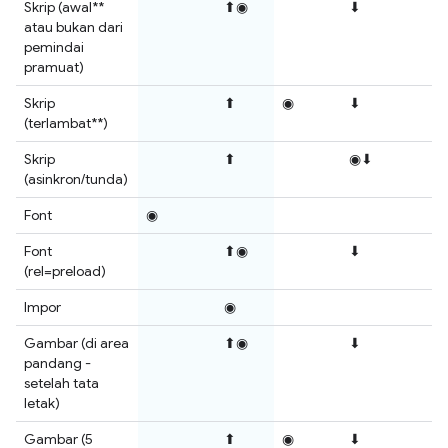
Skrip (awal**
⬆◉
⬇
atau bukan dari
pemindai
pramuat)
Skrip
⬆
◉
⬇
(terlambat**)
Skrip
⬆
◉⬇
(asinkron/tunda)
Font
◉
Font
⬆◉
⬇
(rel=preload)
Impor
◉
Gambar (di area
⬆◉
⬇
pandang -
setelah tata
letak)
Gambar (5
⬆
◉
⬇