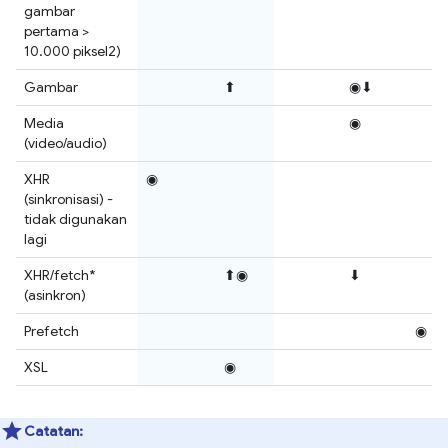
gambar
pertama >
10.000 piksel2)
Gambar
⬆
◉⬇
Media
◉
(video/audio)
XHR
◉
(sinkronisasi) -
tidak digunakan
lagi
XHR/fetch*
⬆◉
⬇
(asinkron)
Prefetch
◉
XSL
◉
Catatan: