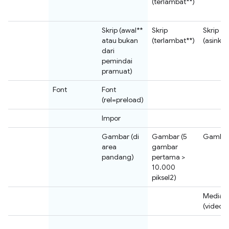
(terlambat**)
Skrip (awal**
Skrip
Skrip
atau bukan
(terlambat**)
(asinkro
dari
pemindai
pramuat)
Font
Font
(rel=preload)
Impor
Gambar (di
Gambar (5
Gamba
area
gambar
pandang)
pertama >
10.000
piksel2)
Media
(video/