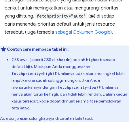
berikut untuk meningkatkan atau mengurangi prioritas
yang dihitung.
fetchpriority="auto"
(◉) di setiap
baris menandai prioritas default untuk jenis resource
tersebut. (juga tersedia
sebagai Dokumen Google
).
Contoh cara membaca tabel ini:
CSS awal (seperti CSS di
) adalah
secara
<head>
highest
default (◉). Meskipun Anda menggunakan
(⬆), nilainya tidak akan meningkat lebih
fetchpriority=high
lanjut karena sudah setinggi mungkin. Jika Anda
menurunkannya dengan
(⬇), nilainya
fetchpriority=low
hanya akan turun ke
, dan tidak lebih rendah. Dalam kedua
high
kasus tersebut, kode dapat dimuat selama fase pemblokiran
tata letak.
Ada penjelasan selengkapnya di catatan kaki tabel.