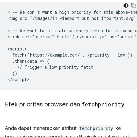
<!-- We don't want a high priority for this above-the
<img src="/images/in_viewport_but_not_important.svg"
<!-- We want to initiate an early fetch for a resourc
<link rel="preload" href="/js/script.js" as="script"
<script>

  fetch('https://example.com/', {priority: 'low'})

  .then(data => {

    // Trigger a low priority fetch

  });

Efek prioritas browser dan
fetchpriority
Anda dapat menerapkan atribut
fetchpriority
ke
berbagai resource seperti yang ditunjukkan dalam tabel