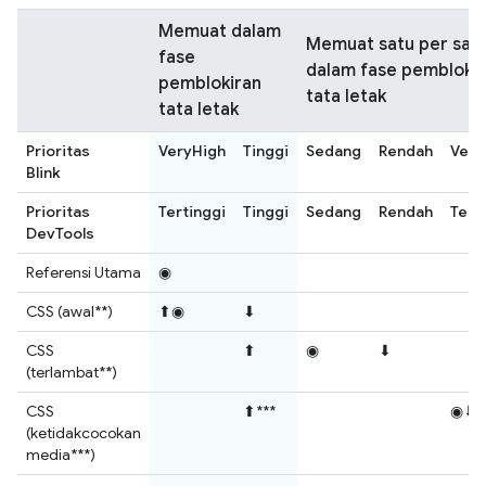
Memuat dalam
Memuat satu per sat
fase
dalam fase pembloki
pemblokiran
tata letak
tata letak
Prioritas
VeryHigh
Tinggi
Sedang
Rendah
Ver
Blink
Prioritas
Tertinggi
Tinggi
Sedang
Rendah
Tere
DevTools
Referensi Utama
◉
CSS (awal**)
⬆◉
⬇
CSS
⬆
◉
⬇
(terlambat**)
CSS
⬆***
◉⬇
(ketidakcocokan
media***)