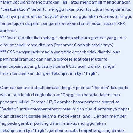
*
Memuat ulang menggunakan
atau
mengambil
menggunakan
"as"
tertentu menggunakan prioritas tujuan yang diminta.
"destination"
Misalnya, pramuat
akan menggunakan Prioritas tertinggi.
as="style"
Tanpa tujuan eksplisit, pengambilan akan diprioritaskan seperti XHR
asinkron.
**
"Awal" didefinisikan sebagai diminta sebelum gambar yang tidak
dimuat sebelumnya diminta ("terlambat" adalah setelahnya).
***
CSS dengan jenis media yang tidak cocok tidak diambil oleh
pemindai pramuat dan hanya diproses saat parser utama
mencapainya, yang biasanya berarti CSS akan diambil sangat
terlambat, bahkan dengan
.
fetchpriority="high"
Gambar secara default dimulai dengan prioritas "Rendah", lalu pada
waktu tata letak ditingkatkan ke "Tinggi" jika berada dalam area
pandang. Mulai Chrome 117, 5 gambar besar pertama disetel ke
"Sedang" untuk mempercepat proses ini dan dua di antaranya dapat
diambil secara paralel selama "mode ketat" awal. Dengan memberi
tag pada gambar penting dalam markup menggunakan
, gambar tersebut dapat langsung dimulai
fetchpriority="high"