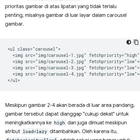
prioritas gambar di atas lipatan yang tidak terlalu
penting, misalnya gambar di luar layar dalam carousel
gambar.
<ul class="carousel">

  <img src="img/carousel-1.jpg" fetchpriority="high">
  <img src="img/carousel-2.jpg" fetchpriority="low">

  <img src="img/carousel-3.jpg" fetchpriority="low">

  <img src="img/carousel-4.jpg" fetchpriority="low">

Meskipun gambar 2-4 akan berada di luar area pandang,
gambar tersebut dapat dianggap "cukup dekat" untuk
meningkatkannya ke
high
dan juga dimuat meskipun
atribut
load=lazy
ditambahkan. Oleh karena itu,