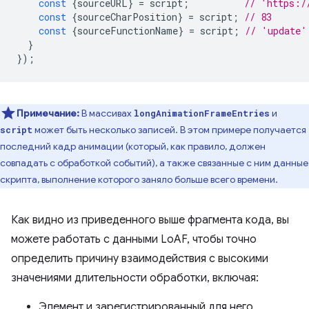
const
{
sourceURL
}
=
script
;
// 'https:/
const
{
sourceCharPosition
}
=
script
;
// 83
const
{
sourceFunctionName
}
=
script
;
// 'update'
}
});
Примечание:
В массивах
и
longAnimationFrameEntries
может быть несколько записей. В этом примере получается
script
последний кадр анимации (который, как правило, должен
совпадать с обработкой событий), а также связанные с ним данные
скрипта, выполнение которого заняло больше всего времени.
Как видно из приведенного выше фрагмента кода, вы
можете работать с данными LoAF, чтобы точно
определить причину взаимодействия с высокими
значениями длительности обработки, включая:
Элемент и зарегистрированный для него