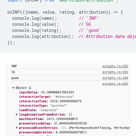
onINP
(({
name
,
value
,
rating
,
attribution
})
=
>
{
console
.
log
(
name
);
// 'INP'
console
.
log
(
value
);
// 56
console
.
log
(
rating
);
// 'good'
console
.
log
(
attribution
);
// Attribution data obj
});