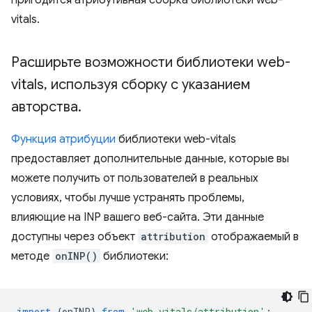
пригодится атрибутивная сборка библиотеки web-
vitals.
Расширьте возможности библиотеки web-
vitals
,
используя сборку с указанием
авторства
.
Функция атрибуции
библиотеки web-vitals
предоставляет дополнительные данные, которые вы
можете получить от пользователей в реальных
условиях, чтобы лучше устранять проблемы,
влияющие на INP вашего веб-сайта. Эти данные
доступны через объект
attribution
отображаемый в
методе
onINP()
библиотеки:
import
{
onINP
}
from
'web-vitals/attribution'
;