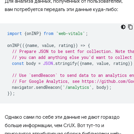
Для анализа данных, полученных от пользователей,
вам потребуется передать эти данные куда-либо:
import
{
onINP
}
from
'web-vitals'
;
onINP
(({
name
,
value
,
rating
})
=
>
{
// Prepare JSON to be sent for collection. Note th
// you can add anything else you'd want to collect
const
body
=
JSON
.
stringify
({
name
,
value
,
rating
})
// Use `sendBeacon` to send data to an analytics en
// For Google Analytics, see https://github.com/Go
navigator
.
sendBeacon
(
'/analytics'
,
body
);
});
Однако сами по себе эти данные не дают гораздо
больше информации, чем CrUX. Вот тут-то и