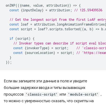
onINP
(({
name
,
value
,
attribution
})
=
>
{
const
{
inputDelay
}
=
attribution
;
// 125.59439536
// Get the longest script from the first LoAF entr
const
loaf
=
attribution
.
longAnimationFrameEntries
const
script
=
loaf
?
.
scripts
.
toSorted
((
a
,
b
)
=
>
b
.
if
(
script
)
{
// Invoker types can describe if script eval blo
const
{
invokerType
}
=
script
;
// 'classic-scr
const
{
sourceLocation
}
=
script
;
// 'https://exa
}
});
Если вы запишете эти данные в поле и увидите
большие задержки ввода и типы вызывающих
процессов
'classic-script'
или
'module-script'
,
то можно с уверенностью сказать, что скрипты на