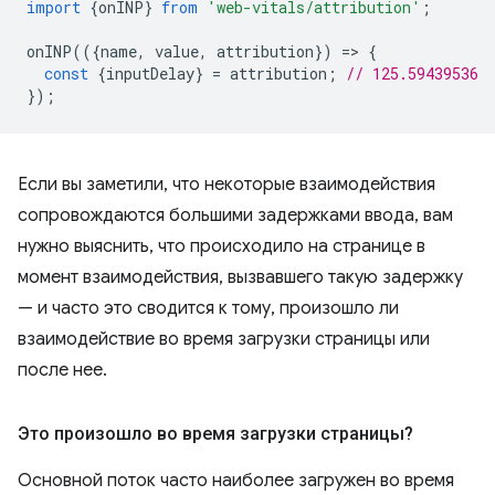
import
{
onINP
}
from
'web-vitals/attribution'
;
onINP
(({
name
,
value
,
attribution
})
=
>
{
const
{
inputDelay
}
=
attribution
;
// 125.59439536
});
Если вы заметили, что некоторые взаимодействия
сопровождаются большими задержками ввода, вам
нужно выяснить, что происходило на странице в
момент взаимодействия, вызвавшего такую ​​задержку
— и часто это сводится к тому, произошло ли
взаимодействие во время загрузки страницы или
после нее.
Это произошло во время загрузки страницы?
Основной поток часто наиболее загружен во время