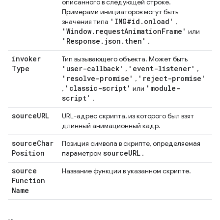
описанного в следующей строке.
Примерами инициаторов могут быть
'IMG#id
.
onload'
значения типа
,
'Window
.
request
Animation
Frame'
или
'Response
.
json
.
then'
.
invoker
Тип вызывающего объекта. Может быть
Type
'user-callback'
'event-listener'
,
,
'resolve-promise'
'reject-promise'
,
'classic-script'
'module-
,
или
script'
.
source
URL
URL-адрес скрипта, из которого был взят
длинный анимационный кадр.
source
Char
Позиция символа в скрипте, определяемая
Position
source
URL
параметром
.
source
Название функции в указанном скрипте.
Function
Name