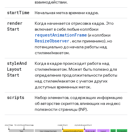
взаимодействии.
start
Time
Начальная метка времени кадра.
render
Когда начинается отрисовка кадра. Это
Start
включает в себя любые коллбэки
requestAnimationFrame
(и коллбэки
ResizeObserver
, если применимо), но
потенциально до начала работы над
стилями/макетом.
style
And
Когда в кадре происходит работа над
Layout
стилем/макетом. Может быть полезно для
Start
определения продолжительности работы
над стилем/макетом с учетом других
доступных временных меток.
scripts
Набор элементов, содержащих информацию
об авторстве скриптов, влияющих на индекс
полезности страницы (INP).