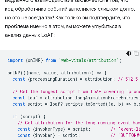
медленного взаимодействия заключается в том, что
код обработчика событий выполнялся слишком долго,
но это не всегда так! Как только вы подтвердите, что
проблема именно в этом, вы можете углубиться в
анализ данных LoAF:
import
{
onINP
}
from
'web-vitals/attribution'
;
onINP
(({
name
,
value
,
attribution
})
=
>
{
const
{
processingDuration
}
=
attribution
;
// 512.5
// Get the longest script from LoAF covering `proc
const
loaf
=
attribution
.
longAnimationFrameEntries
const
script
=
loaf
?
.
scripts
.
toSorted
((
a
,
b
)
=
>
b
.
if
(
script
)
{
// Get attribution for the long-running event ha
const
{
invokerType
}
=
script
;
// 'event-l
const
{
invoker
}
=
script
;
// 'BUTTON#