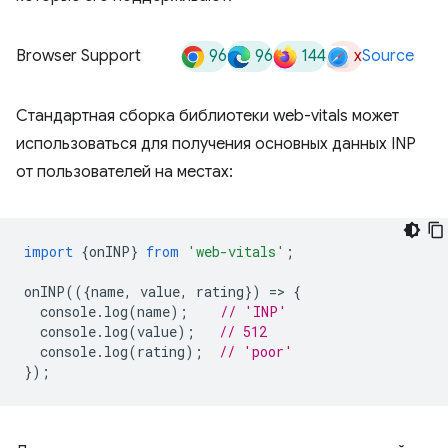
96
96
144
x
Browser Support
Source
Стандартная сборка библиотеки web-vitals может
использоваться для получения основных данных INP
от пользователей на местах:
import
{
onINP
}
from
'web-vitals'
;
onINP
(({
name
,
value
,
rating
})
=
>
{
console
.
log
(
name
);
// 'INP'
console
.
log
(
value
);
// 512
console
.
log
(
rating
);
// 'poor'
});