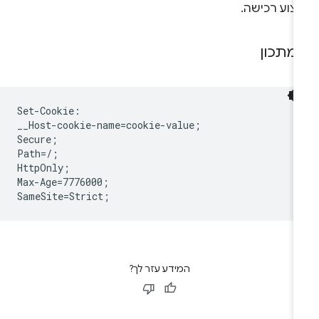
צוע רכישה.
מתכון
Set-Cookie:

__Host-cookie-name=cookie-value;

Secure;

Path=/;

HttpOnly;

Max-Age=7776000;

המידע עזר לך?