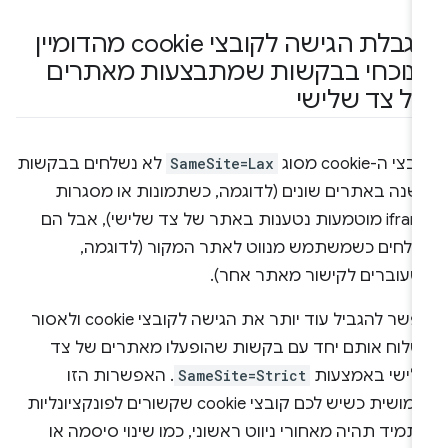
הגבלת הגישה לקובצי cookie מהדומיין
נוכחי בבקשות שמתבצעות מאתרים
ל צד שלישי
צי ה-cookie מסוג
SameSite=Lax
לא נשלחים בבקשות
שנה באתרים שונים (לדוגמה, כשתמונות או מסגרות
iframe מוטמעות נטענות באתר של צד שלישי), אבל הם
שלחים כשמשתמש מנווט לאתר המקור (לדוגמה,
שעוברים לקישור מאתר אחר).
אפשר להגביל עוד יותר את הגישה לקובצי cookie ולאסור
שלוח אותם יחד עם בקשות שהופעלו מאתרים של צד
לישי באמצעות
SameSite=Strict
. האפשרות הזו
שימושית כשיש לכם קובצי cookie שקשורים לפונקציונליות
מיד תהיה מאחורי ניווט ראשוני, כמו שינוי סיסמה או