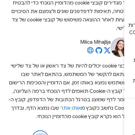
איך מגדירים קובצי cookie מהדומיין הנוכחי כדי להבטיח
בטחה, תאימות לדפדפנים שונים ולצמצם את הסיכויים
לבעיות לאחר ההוצאה משימוש של קובצי cookie של צד
ישי.
Milica Mihajlija
קובצי cookie יכולים להיות של צד ראשון או של צד שלישי
התאם להקשר של המשתמש, בהתאם לאתר שבו
משתמש נמצא באותו זמן. אם הדומיין והסכימת הרישום
של קובץ ה-Cookie תואמים לדף הנוכחי ברמה העליונה,
לומר לדף שמוצג בסרגל הכתובות של הדפדפן, קובץ ה-
Coo נחשב כקובץ מ
אותו אתר
שבו נמצא הדף, ובדרך
 הוא נקרא קובץ cookie מהדומיין הנוכחי.