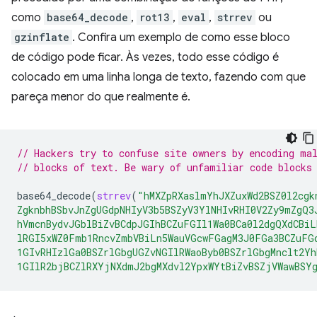
como
base64_decode
,
rot13
,
eval
,
strrev
ou
gzinflate
. Confira um exemplo de como esse bloco
de código pode ficar. Às vezes, todo esse código é
colocado em uma linha longa de texto, fazendo com que
pareça menor do que realmente é.
// Hackers try to confuse site owners by encoding ma
// blocks of text. Be wary of unfamiliar code blocks
base64_decode
(
strrev
(
"hMXZpRXaslmYhJXZuxWd2BSZ0l2cgk
ZgknbhBSbvJnZgUGdpNHIyV3b5BSZyV3YlNHIvRHI0V2Zy9mZgQ3
hVmcnBydvJGblBiZvBCdpJGIhBCZuFGIl1Wa0BCa0l2dgQXdCBi
lRGI5xWZ0Fmb1RncvZmbVBiLn5WauVGcwFGagM3J0FGa3BCZuFG
1GIvRHIzlGa0BSZrlGbgUGZvNGIlRWaoByb0BSZrlGbgMnclt2Yh
1GIlR2bjBCZlRXYjNXdmJ2bgMXdvl2YpxWYtBiZvBSZjVWawBSY