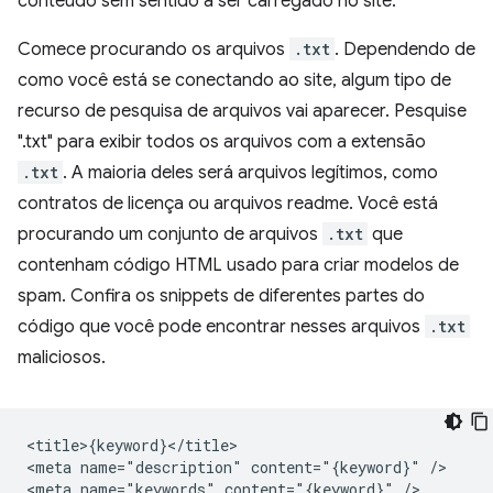
conteúdo sem sentido a ser carregado no site.
Comece procurando os arquivos
.txt
. Dependendo de
como você está se conectando ao site, algum tipo de
recurso de pesquisa de arquivos vai aparecer. Pesquise
".txt" para exibir todos os arquivos com a extensão
.txt
. A maioria deles será arquivos legítimos, como
contratos de licença ou arquivos readme. Você está
procurando um conjunto de arquivos
.txt
que
contenham código HTML usado para criar modelos de
spam. Confira os snippets de diferentes partes do
código que você pode encontrar nesses arquivos
.txt
maliciosos.
<title>{keyword}</title>

<meta name="description" content="{keyword}" />

<meta name="keywords" content="{keyword}" />
