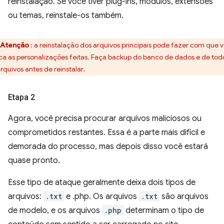
reinstalação. Se você tiver plug-ins, módulos, extensões
ou temas, reinstale-os também.
Atenção
: a reinstalação dos arquivos principais pode fazer com que 
ca as personalizações feitas. Faça backup do banco de dados e de tod
arquivos antes de reinstalar.
Etapa 2
Agora, você precisa procurar arquivos maliciosos ou
comprometidos restantes. Essa é a parte mais difícil e
demorada do processo, mas depois disso você estará
quase pronto.
Esse tipo de ataque geralmente deixa dois tipos de
arquivos:
.txt
e .php. Os arquivos
.txt
são arquivos
de modelo, e os arquivos
.php
determinam o tipo de