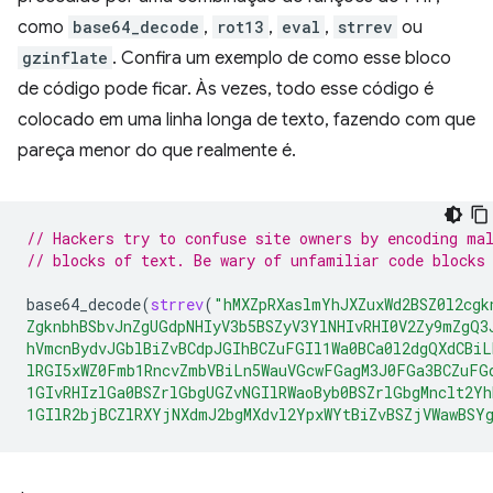
como
base64_decode
,
rot13
,
eval
,
strrev
ou
gzinflate
. Confira um exemplo de como esse bloco
de código pode ficar. Às vezes, todo esse código é
colocado em uma linha longa de texto, fazendo com que
pareça menor do que realmente é.
// Hackers try to confuse site owners by encoding ma
// blocks of text. Be wary of unfamiliar code blocks
base64_decode
(
strrev
(
"hMXZpRXaslmYhJXZuxWd2BSZ0l2cgk
ZgknbhBSbvJnZgUGdpNHIyV3b5BSZyV3YlNHIvRHI0V2Zy9mZgQ3
hVmcnBydvJGblBiZvBCdpJGIhBCZuFGIl1Wa0BCa0l2dgQXdCBi
lRGI5xWZ0Fmb1RncvZmbVBiLn5WauVGcwFGagM3J0FGa3BCZuFG
1GIvRHIzlGa0BSZrlGbgUGZvNGIlRWaoByb0BSZrlGbgMnclt2Yh
1GIlR2bjBCZlRXYjNXdmJ2bgMXdvl2YpxWYtBiZvBSZjVWawBSY