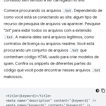
conteúdo sem sentido a ser carregado no site.
Comece procurando os arquivos
.txt
. Dependendo de
como você está se conectando ao site, algum tipo de
recurso de pesquisa de arquivos vai aparecer. Pesquise
".txt" para exibir todos os arquivos com a extensão
.txt
. A maioria deles será arquivos legítimos, como
contratos de licença ou arquivos readme. Você está
procurando um conjunto de arquivos
.txt
que
contenham código HTML usado para criar modelos de
spam. Confira os snippets de diferentes partes do
código que você pode encontrar nesses arquivos
.txt
maliciosos.
<title>{keyword}</title>

<meta name="description" content="{keyword}" />

<meta name="keywords" content="{keyword}" />
