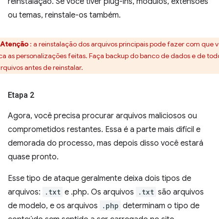
reinstalação. Se você tiver plug-ins, módulos, extensões
ou temas, reinstale-os também.
Atenção
: a reinstalação dos arquivos principais pode fazer com que 
ca as personalizações feitas. Faça backup do banco de dados e de tod
arquivos antes de reinstalar.
Etapa 2
Agora, você precisa procurar arquivos maliciosos ou
comprometidos restantes. Essa é a parte mais difícil e
demorada do processo, mas depois disso você estará
quase pronto.
Esse tipo de ataque geralmente deixa dois tipos de
arquivos:
.txt
e .php. Os arquivos
.txt
são arquivos
de modelo, e os arquivos
.php
determinam o tipo de