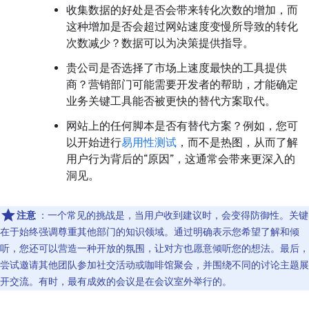
收集数据的好处是否会带来转化次数的增加，而
这种增加是否会超过网站速度变慢所导致的转化
次数减少？数据可以为决策提供指导。
贵公司是否选择了市场上速度最快的工具提供
商？营销部门可能需要开发者的帮助，才能确定
业务关键工具能否被更快的替代方案取代。
网站上的任何脚本是否有替代方案？例如，您可
以开始进行
易用性测试
，而不是热图，从而了解
用户行为背后的“原因”，这通常会带来更深入的
洞见。
注意
：一个常见的挑战是，当用户收到建议时，会变得防御性。关键
在于始终强调尊重其他部门的知识领域。通过明确表示您希望了解和倾
听，您还可以营造一种开放的氛围，让对方也愿意倾听您的想法。最后，
尝试邀请其他团队参加社交活动或咖啡馆聚会，并围绕不同的讨论主题展
开交流。有时，最有成效的会议是在会议室外举行的。