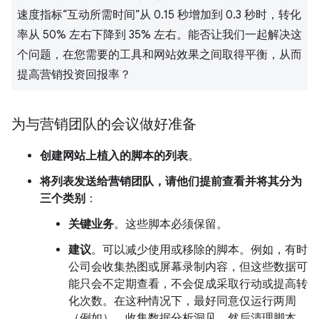
速度指标“互动所需时间”从 0.15 秒增加到 0.3 秒时，转化
率从 50% 左右下降到 35% 左右。
能否让我们一起解决这
个问题，在您需要的工具和网站效果之间取得平衡，从而
提高营销投资回报率？
为与营销团队的会议做好准备
创建网站上植入的脚本的列表
。
将列表发送给营销团队，请他们提前查看并将其分为
三个类别
：
关键业务
。这些脚本必须保留。
建议
。可以减少使用或移除的脚本。例如，有时
公司会收集热图或屏幕录制内容，但这些数据可
能只会不定期查看，不会促成采取行动或提高转
化次数。在这种情况下，最好同意仅运行两周
（例如），收集数据分析洞见，然后清理脚本，