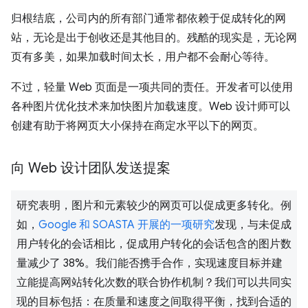
归根结底，公司内的所有部门通常都依赖于促成转化的网
站，无论是出于创收还是其他目的。残酷的现实是，无论网
页有多美，如果加载时间太长，用户都不会耐心等待。
不过，轻量 Web 页面是一项共同的责任。开发者可以使用
各种图片优化技术来加快图片加载速度。Web 设计师可以
创建有助于将网页大小保持在商定水平以下的网页。
向 Web 设计团队发送提案
研究表明，图片和元素较少的网页可以促成更多转化。例
如，
Google 和 SOASTA 开展的一项研究
发现，与未促成
用户转化的会话相比，促成用户转化的会话包含的图片数
量减少了 38%。我们能否携手合作，实现速度目标并建
立能提高网站转化次数的联合协作机制？我们可以共同实
现的目标包括：在质量和速度之间取得平衡，找到合适的