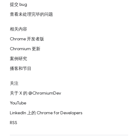
提交 bug
查看未处理完毕的问题
相关内容
Chrome 开发者版
Chromium 更新
案例研究
播客和节目
关注
关于 X 的 @ChromiumDev
YouTube
LinkedIn 上的 Chrome for Developers
RSS