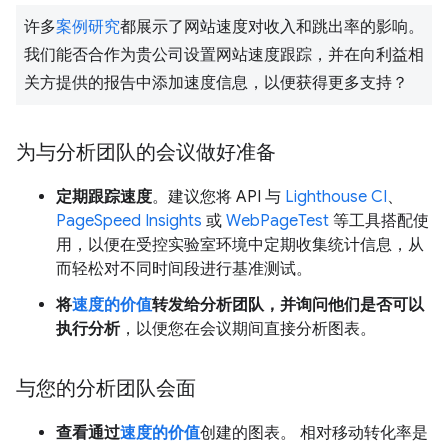
许多
案例研究
都展示了网站速度对收入和跳出率的影响。
我们能否合作为贵公司设置网站速度跟踪，并在向利益相
关方提供的报告中添加速度信息，以便获得更多支持？
为与分析团队的会议做好准备
定期跟踪速度
。建议您将 API 与
Lighthouse CI
、
PageSpeed Insights
或
WebPageTest
等工具搭配使
用，以便在受控实验室环境中定期收集统计信息，从
而轻松对不同时间段进行基准测试。
将
速度的价值
转发给分析团队，并询问他们是否可以
执行分析
，以便您在会议期间直接分析图表。
与您的分析团队会面
查看通过
速度的价值
创建的图表。 相对移动转化率是