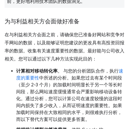
前，更好地利用技术团队的数据洞见。
为与利益相关方会面做好准备
在与利益相关方会面之前，请确保您已准备好网站和竞争对
手网站的数据，以及能够证明您建议的更改具有高投资回报
率的数据。收集有关速度重要性的数据。最好能与公司收入
相关。您可以通过以下几种方法实现此目的：
计算相对移动转化率
。 与您的分析团队合作，执行
速
度的重要性
中所述的分析。如果您过去有某个时间段
（至少 2-3 个月）的加载时间明显长于另一个等长时
间段，那么网站速度缓慢通常会严重影响移动设备转
化。通过分析，您可以计算公司在速度较慢的这段时
间内损失了多少收入，从而证明速度的重要性。如果
加载时间保持在大致相同的水平，则很难执行分析，
而以下替代方案可以提供更多答案。