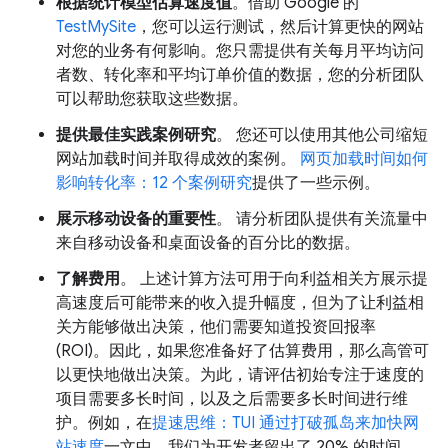
根据统计模型估算速度值
。借助 Google 的
TestMySite
，您可以运行测试，然后计算更快的网站
对您的业务有何影响。您只需提供有关每月平均访问
者数、转化率和平均订单价值的数据，您的分析团队
可以帮助您获取这些数据。
提供最佳实践案例研究
。 您还可以使用其他公司缩短
网站加载时间并取得成效的案例。
网页加载时间如何
影响转化率：12 个案例研究
提供了一些示例。
展示移动设备的重要性
。 请分析团队提供有关流量中
来自移动设备和桌面设备的百分比的数据。
了解费用
。 上述计算方法可用于向利益相关方展示提
高速度后可能带来的收入提升幅度，但为了让利益相
关方能够做出决策，他们需要知道投资回报率
(ROI)。因此，如果您准备好了估算费用，那么高管可
以更快地做出决策。为此，请评估初始专注于速度的
项目需要多长时间，以及之后需要多长时间进行维
护。例如，在
提速思维：TUI 通过打破孤岛来加快网
站速度
一文中，我们为开发者留出了 20% 的时间，