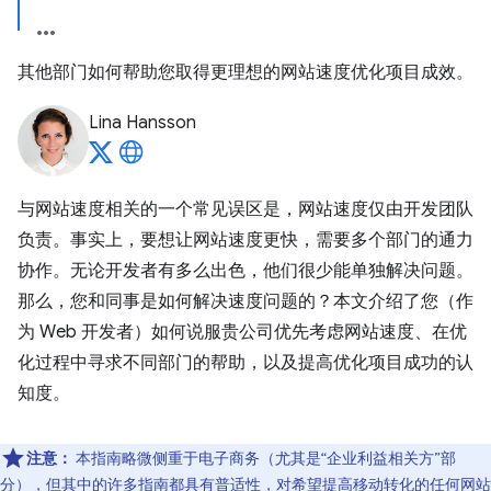
其他部门如何帮助您取得更理想的网站速度优化项目成效。
Lina Hansson
与网站速度相关的一个常见误区是，网站速度仅由开发团队
负责。事实上，要想让网站速度更快，需要多个部门的通力
协作。无论开发者有多么出色，他们很少能单独解决问题。
那么，您和同事是如何解决速度问题的？本文介绍了您（作
为 Web 开发者）如何说服贵公司优先考虑网站速度、在优
化过程中寻求不同部门的帮助，以及提高优化项目成功的认
知度。
注意：
本指南略微侧重于电子商务（尤其是“企业利益相关方”部
分），但其中的许多指南都具有普适性，对希望提高移动转化的任何网站