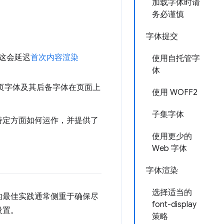
加载字体时请
务必谨慎
字体提交
这会延迟
首次内容渲染
使用自托管字
体
页字体及其后备字体在页面上
使用 WOFF2
子集字体
特定方面如何运作，并提供了
使用更少的
Web 字体
字体渲染
选择适当的
的最佳实践通常侧重于确保尽
font-display
设置。
策略