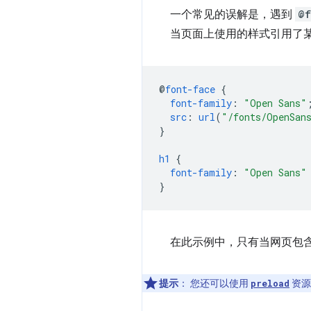
一个常见的误解是，遇到
@f
当页面上使用的样式引用了
@
font-face
{
font-family
:
"Open Sans"
src
:
url
(
"/fonts/OpenSan
}
h1
{
font-family
:
"Open Sans"
}
在此示例中，只有当网页包
提示
：
您还可以使用
资源
preload