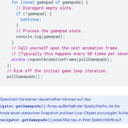
for
(
const
gamepad
of
gamepads
)
{
// Disregard empty slots.
if
(
!
gamepad
)
{
continue
;
}
// Process the gamepad state.
console
.
log
(
gamepad
);
}
// Call yourself upon the next animation frame.
// (Typically this happens every 60 times per seco
window
.
requestAnimationFrame
(
pollGamepads
);
};
// Kick off the initial game loop iteration.
pollGamepads
();
Speichern Sie keinen dauerhaften Verweis auf das
-Array
außerhalb
der Spielschleife, da die
igator.getGamepads()
hode einen statischen Snapshot und kein Live-Objekt zurückgibt. Rufe
jedes Mal neu
in Ihrer Spielschleife
auf.
navigator.getGamepads()