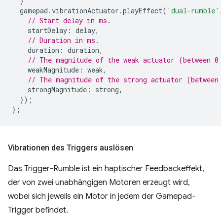
}
gamepad
.
vibrationActuator
.
playEffect
(
'dual-rumble'
// Start delay in ms.
startDelay
:
delay
,
// Duration in ms.
duration
:
duration
,
// The magnitude of the weak actuator (between 0
weakMagnitude
:
weak
,
// The magnitude of the strong actuator (between
strongMagnitude
:
strong
,
});
};
Vibrationen des Triggers auslösen
Das Trigger-Rumble ist ein haptischer Feedbackeffekt,
der von zwei unabhängigen Motoren erzeugt wird,
wobei sich jeweils ein Motor in jedem der Gamepad-
Trigger befindet.