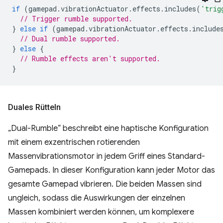
if
(
gamepad
.
vibrationActuator
.
effects
.
includes
(
'trig
// Trigger rumble supported.
}
else
if
(
gamepad
.
vibrationActuator
.
effects
.
include
// Dual rumble supported.
}
else
{
// Rumble effects aren't supported.
}
Duales Rütteln
„Dual-Rumble“ beschreibt eine haptische Konfiguration
mit einem exzentrischen rotierenden
Massenvibrationsmotor in jedem Griff eines Standard-
Gamepads. In dieser Konfiguration kann jeder Motor das
gesamte Gamepad vibrieren. Die beiden Massen sind
ungleich, sodass die Auswirkungen der einzelnen
Massen kombiniert werden können, um komplexere