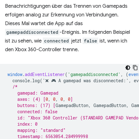
Benachrichtigungen über das Trennen von Gamepads
erfolgen analog zur Erkennung von Verbindungen.
Dieses Mal wartet die App auf das
gamepaddisconnected
-Ereignis. Im folgenden Beispiel
ist zu sehen, wie
connected
jetzt
false
ist, wenn ich
den Xbox 360-Controller trenne.
window
.
addEventListener
(
'gamepaddisconnected'
,
(
even
console.log('❌
🎮
A
gamepad
was
disconnected
:
'
,
ev
/*
    gamepad: Gamepad
    axes: (4) 
[
0
,
0
,
0
,
0
]
    buttons: (17) 
[
GamepadButton
,
GamepadButton
,
Gam
    connected: false
    id: "Xbox 360 Controller (STANDARD GAMEPAD Vendo
    index: 0
    mapping: "standard"
    timestamp: 6563054.284999998