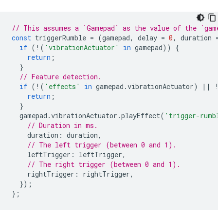
// This assumes a `Gamepad` as the value of the `gam
const
triggerRumble
=
(
gamepad
,
delay
=
0
,
duration
if
(
!
(
'vibrationActuator'
in
gamepad
))
{
return
;
}
// Feature detection.
if
(
!
(
'effects'
in
gamepad
.
vibrationActuator
)
||
return
;
}
gamepad
.
vibrationActuator
.
playEffect
(
'trigger-rumb
// Duration in ms.
duration
:
duration
,
// The left trigger (between 0 and 1).
leftTrigger
:
leftTrigger
,
// The right trigger (between 0 and 1).
rightTrigger
:
rightTrigger
,
});
};