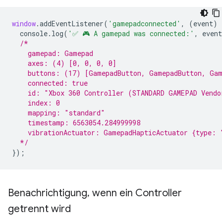
window
.
addEventListener
(
'gamepadconnected'
,
(
event
)
console
.
log
(
'✅ 🎮 A gamepad was connected:'
,
event
/*
    gamepad: Gamepad
    axes: (4) [0, 0, 0, 0]
    buttons: (17) [GamepadButton, GamepadButton, Gam
    connected: true
    id: "Xbox 360 Controller (STANDARD GAMEPAD Vendo
    index: 0
    mapping: "standard"
    timestamp: 6563054.284999998
    vibrationActuator: GamepadHapticActuator {type: 
  */
});
Benachrichtigung
,
wenn ein Controller
getrennt wird