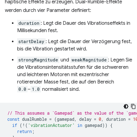
haptische Effekte zu erzeugen. Dual-Rumble-Effekte
werden durch vier Parameter definiert:
duration
: Legt die Dauer des Vibrationseffekts in
Millisekunden fest.
startDelay
: Legt die Dauer der Verzögerung fest,
bis die Vibration gestartet wird.
strongMagnitude
und
weakMagnitude
: Legen Sie
die Vibrationsintensitätsstufen für die schwereren
und leichteren Motoren mit exzentrischer
rotierender Masse fest, die auf den Bereich
0.0
–
1.0
normalisiert sind.
// This assumes a `Gamepad` as the value of the `gam
const
dualRumble
=
(
gamepad
,
delay
=
0
,
duration
=
1
if
(
!
(
'vibrationActuator'
in
gamepad
))
{
return
;