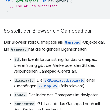
if
(
'getGamepads'
in
navigator
)
{
// The API is supported!
}
So stellt der Browser ein Gamepad dar
Der Browser stellt Gamepads als
Gamepad
-Objekte dar.
Ein
Gamepad
hat die folgenden Eigenschaften:
id
: Ein Identifikationsstring für das Gamepad.
Dieser String gibt die Marke oder den Stil des
verbundenen Gamepad-Geräts an.
displayId
: Die
VRDisplay.displayId
einer
zugehörigen
VRDisplay
(falls relevant).
index
: Der Index des Gamepads im Navigator.
connected
: Gibt an, ob das Gamepad noch mit
dem System verbunden ist.