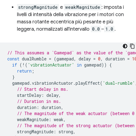
strongMagnitude
e
weakMagnitude
: imposta i
livelli di intensità della vibrazione per i motori con
massa rotante eccentrica più pesante e più
leggera, normalizzati all'intervallo
0.0
–
1.0
.
// This assumes a `Gamepad` as the value of the `gam
const
dualRumble
=
(
gamepad
,
delay
=
0
,
duration
=
1
if
(
!
(
'vibrationActuator'
in
gamepad
))
{
return
;
}
gamepad
.
vibrationActuator
.
playEffect
(
'dual-rumble'
// Start delay in ms.
startDelay
:
delay
,
// Duration in ms.
duration
:
duration
,
// The magnitude of the weak actuator (between 0
weakMagnitude
:
weak
,
// The magnitude of the strong actuator (between
strongMagnitude
:
strong
,