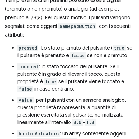
Tieni presente che i pulsanti possono essere digitali
(premuto o non premuto) o analogici (ad esempio,
premuto al 78%). Per questo motivo, i pulsanti vengono
segnalati come oggetti
GamepadButton
, con i seguenti
attributi:
pressed
: Lo stato premuto del pulsante (
true
se
il pulsante è premuto e
false
se non è premuto.
touched
: lo stato toccato del pulsante. Se il
pulsante è in grado di rilevare il tocco, questa
proprietà è
true
se il pulsante viene toccato e
false
in caso contrario.
value
: per i pulsanti con un sensore analogico,
questa proprietà rappresenta la quantità di
pressione esercitata sul pulsante, normalizzata
linearmente all'intervallo
0.0
-
1.0
.
hapticActuators
: un array contenente oggetti