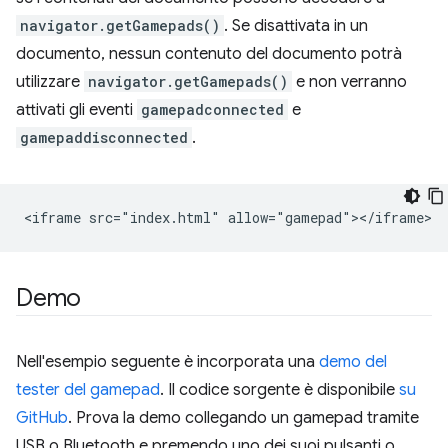
navigator.getGamepads()
. Se disattivata in un
documento, nessun contenuto del documento potrà
utilizzare
navigator.getGamepads()
e non verranno
attivati gli eventi
gamepadconnected
e
gamepaddisconnected
.
Demo
Nell'esempio seguente è incorporata una
demo del
tester del gamepad
. Il codice sorgente è disponibile
su
GitHub
. Prova la demo collegando un gamepad tramite
USB o Bluetooth e premendo uno dei suoi pulsanti o