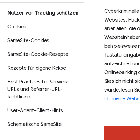
Cyberkriminelle
Nutzer vor Tracking schützen
Websites. Hacks
Cookies
aber allen, die 
Websiteinhabers
Same
Site-Cookies
beispielsweise 
Same
Site-Cookie-Rezepte
Tastatureingab
aufzeichnet un
Rezepte für eigene Kekse
Onlinebanking o
Sie sich nicht 
Best Practices für Verweis-
URLs und Referrer-URL-
wurde, lesen Si
Richtlinien
ob meine Webs
User-Agent-Client-Hints
Schematische Same
Site