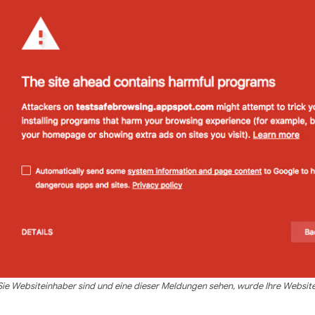
ie Websiteinhaber sind und eine dieser Meldungen sehen, wurde Ihre Websit