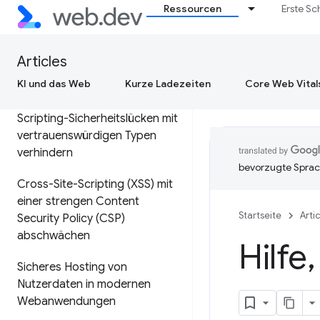
Metadata vor Webangriffen
Ressourcen
Erste Sc
schützen
Articles
Websites vor XSS schützen
KI und das Web
Kurze Ladezeiten
Core Web Vital
DOM-basierte Cross-Site-
Scripting-Sicherheitslücken mit
vertrauenswürdigen Typen
verhindern
bevorzugte Sprac
Cross-Site-Scripting (XSS) mit
einer strengen Content
Startseite
Arti
Security Policy (CSP)
abschwächen
Hilfe
,
Sicheres Hosting von
Nutzerdaten in modernen
Webanwendungen