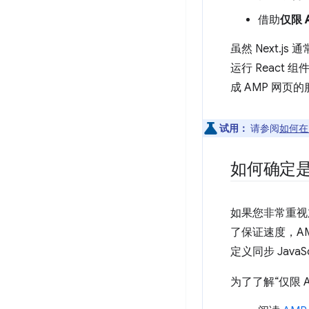
借助
仅限 
虽然 Next.j
运行 React 
成 AMP 网页
试用：
请参阅
如何在 
如何确定是
如果您非常重视
了保证速度，A
定义同步 JavaS
为了了解“仅限 