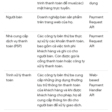
trình thanh toán để mua(các)
dụng
mặt hàng trực tuyến.
Người bán
Doanh nghiệp bán sản phẩm
Payment
trên trang web của họ.
Request
API
Nhà cung cấp
Các công ty bên thứ ba thực
Payment
dịch vụ thanh
sự xử lý các khoản thanh toán,
Request
toán (PSP)
bao gồm cả việc tính phí
API
khách hàng và ghi có cho
người bán. Còn được gọi là
cổng thanh toán hoặc công ty
xử lý thanh toán.
Trình xử lý thanh
Các công ty bên thứ ba cung
Web-
toán
cấp những ứng dụng thường
based
lưu trữ thông tin thanh toán
Payment
của khách hàng và khi được
Handler
khách hàng cho phép, họ sẽ
API
cung cấp thông tin đó cho
người bán để xử lý giao dịch.