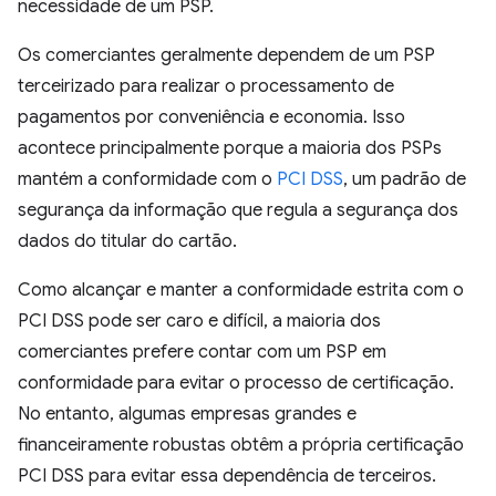
necessidade de um PSP.
Os comerciantes geralmente dependem de um PSP
terceirizado para realizar o processamento de
pagamentos por conveniência e economia. Isso
acontece principalmente porque a maioria dos PSPs
mantém a conformidade com o
PCI DSS
, um padrão de
segurança da informação que regula a segurança dos
dados do titular do cartão.
Como alcançar e manter a conformidade estrita com o
PCI DSS pode ser caro e difícil, a maioria dos
comerciantes prefere contar com um PSP em
conformidade para evitar o processo de certificação.
No entanto, algumas empresas grandes e
financeiramente robustas obtêm a própria certificação
PCI DSS para evitar essa dependência de terceiros.