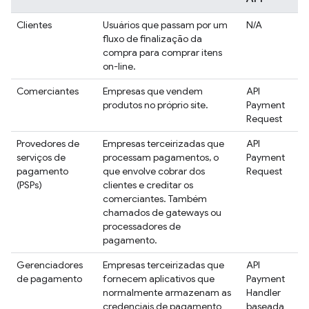
Clientes
Usuários que passam por um
N/A
fluxo de finalização da
compra para comprar itens
on-line.
Comerciantes
Empresas que vendem
API
produtos no próprio site.
Payment
Request
Provedores de
Empresas terceirizadas que
API
serviços de
processam pagamentos, o
Payment
pagamento
que envolve cobrar dos
Request
(PSPs)
clientes e creditar os
comerciantes. Também
chamados de gateways ou
processadores de
pagamento.
Gerenciadores
Empresas terceirizadas que
API
de pagamento
fornecem aplicativos que
Payment
normalmente armazenam as
Handler
credenciais de pagamento
baseada