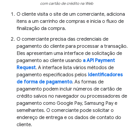
com cartão de crédito na Web
O cliente visita o site de um comerciante, adiciona
itens a um carrinho de compras e inicia o fluxo de
finalização da compra.
O comerciante precisa das credenciais de
pagamento do cliente para processar a transação.
Eles apresentam uma interface de solicitação de
pagamento ao cliente usando
a API Payment
Request
. A interface lista vários métodos de
pagamento especificados pelos
identificadores
de forma de pagamento
. As formas de
pagamento podem incluir números de cartão de
crédito salvos no navegador ou processadores de
pagamento como Google Pay, Samsung Pay e
semelhantes. O comerciante pode solicitar o
endereço de entrega e os dados de contato do
cliente.