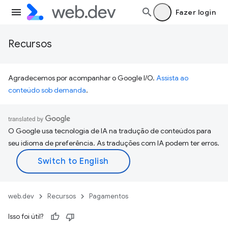
Fazer login
Recursos
Agradecemos por acompanhar o Google I/O.
Assista ao
conteúdo sob demanda
.
O Google usa tecnologia de IA na tradução de conteúdos para
seu idioma de preferência. As traduções com IA podem ter erros.
web.dev
Recursos
Pagamentos
Isso foi útil?