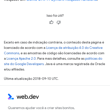
Isso foi útil?
Exceto em caso de indicação contrária, o conteúdo desta página é
licenciado de acordo com a
Licença de atribuição 4.0 do Creative
Commons
, e as amostras de código são licenciadas de acordo com
a
Licença Apache 2.0
. Para mais detalhes, consulte as
políticas do
site do Google Developers
. Java é uma marca registrada da Oracle
e/ou afiliadas.
Última atualização 2018-09-10 UTC.
Queremos ajudar você a criar sites bonitos,