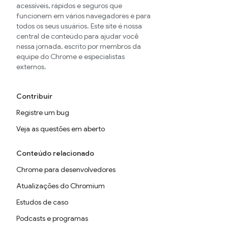
acessíveis, rápidos e seguros que
funcionem em vários navegadores e para
todos os seus usuários. Este site é nossa
central de conteúdo para ajudar você
nessa jornada, escrito por membros da
equipe do Chrome e especialistas
externos.
Contribuir
Registre um bug
Veja as questões em aberto
Conteúdo relacionado
Chrome para desenvolvedores
Atualizações do Chromium
Estudos de caso
Podcasts e programas